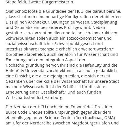
Stapelfeldt, Zweite Bürgermeisterin.
Olaf Scholz lobte die Grundidee der HCU, die darauf beruhe,
„dass sie durch eine neuartige Konfiguration der etablierten
Disziplinen Architektur, Bauingenieurwesen, Stadt­planung
und Geomatik ein besonderes Profil gewinnt. Neben
gestalterisch-konzeptionellen und technisch-konstruktiven
Schwerpunkten sollen auch ein sozioökonomischer und
sozial-wissenschaftlicher Schwerpunkt gesetzt und
interdisziplinäre Potenziale erheblich erweitert werden.“
Dorothee Stapelfeldt, auch Senatorin für Wissenschaft und
Forschung, hob den integralen Aspekt der
Hochschulgründung hervor, ihr sind die HafenCity und die
HafenCity Universität „architektonisch als auch gedanklich
eine Einsicht, die alle diejenigen teilen, die sich derzeit
Gedanken über die Rolle der Wissenschaft für unsere Stadt
machen: Wissenschaft ist der Schlüssel für die stete
Erneuerung einer Gesellschaft.“ Und auch für den
Wirtschaftsstandort Hamburg.
Der Neubau der HCU nach einem Entwurf des Dresdner
Büros Code Unique sollte ursprünglich gegenüber dem
ebenfalls geplanten Science Center (Rem Koolhaas, OMA)
am Ufer der Norderelbe zwischen Magdeburger Hafen und