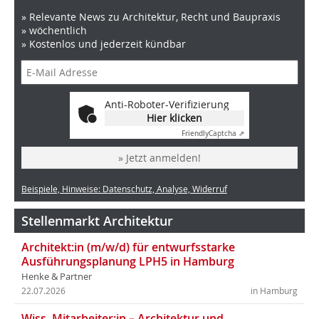
» Relevante News zu Architektur, Recht und Baupraxis
» wöchentlich
» Kostenlos und jederzeit kündbar
Anti-Roboter-Verifizierung
Hier klicken
Friendly
Captcha ⇗
» Jetzt anmelden!
Beispiele, Hinweise: Datenschutz, Analyse, Widerruf
Stellenmarkt Architektur
Architekt:in (m/w/d) für entwurfsstarke
Ausführungsplanung LPH5 in Hamburg
Henke & Partner
22.07.2026
in Hamburg
Wiss. Mitarbeiter:in – Architektur und