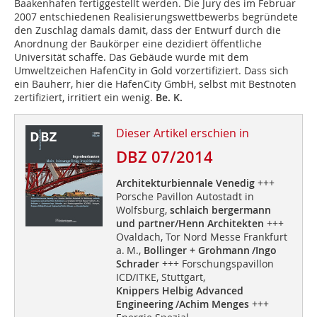
Baakenhafen fertiggestellt werden. Die Jury des im Februar
2007 entschiedenen Realisierungswettbewerbs begründete
den Zuschlag damals damit, dass der Entwurf durch die
Anordnung der Baukörper eine dezidiert öffentliche
Universität schaffe. Das Gebäude wurde mit dem
Umweltzeichen HafenCity in Gold vorzertifiziert. Dass sich
ein Bauherr, hier die HafenCity GmbH, selbst mit Bestnoten
zertifiziert, irritiert ein wenig.
Be. K.
Dieser Artikel erschien in
DBZ 07/2014
Architekturbiennale Venedig
+++
Porsche Pavillon Autostadt in
Wolfsburg,
schlaich bergermann
und partner/Henn Architekten
+++
Ovaldach, Tor Nord Messe Frankfurt
a. M.,
Bollinger + Grohmann /Ingo
Schrader
+++ Forschungspavillon
ICD/ITKE, Stuttgart,
Knippers Helbig Advanced
Engineering /Achim Menges
+++