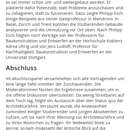
es sei immer schon um- und weitergebaut worden. Er
plädierte dafür Potenziale, statt Probleme anzuschauen und
zu collagieren, statt zu fusionieren. Dazu zeigte Philipp Esch
einige Beispiele aus seiner Gastprofessur in Mendrisio. In
Basel, Zürich und Triest konnten die Studierenden Gebäude
analysieren und die Umnutzung vor Ort üben. Nach Philipp
Esch folgten noch Vorträge von der Professorin für
Baukonstruktion und Entwerfen an der Hochschule Koblenz
Adrea Uhrig und von Jens Ludloff, Professor für
Nachhaltigkeit, Baukonstruktion und Entwerfen an der
Universität Stuttgart.
Abschluss
Im Abschlusspanel versammelten sich alle Vortragenden um
eine lange Tafel inmitten der Zuschauenden. Die
Moderatorinnen fassten die Ergebnisse zusammen, um in
die offene Diskussion überzuleiten. Da wenig Streitbares auf
dem Tisch lag, folgte ein Austausch über den Status quo der
Architekturlehre. Versäumt wurde, die Anwesenheit
zumindest einiger Studierender und jungen Absolventen zu
nutzen, um sie nach ihrer Meinung zur Architekturlehre und
zu ihren Wünschen zu fragen. Ihr Redeanteil blieb zu
gering, so kam insgesamt der kritische Blick auf die