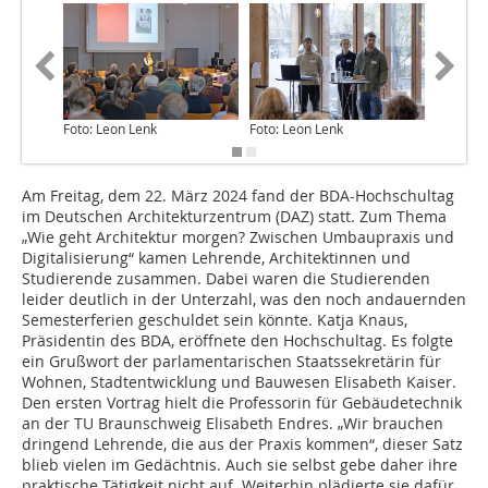
Foto: Leon Lenk
Foto: Leon Lenk
Foto: Le
Am Freitag, dem 22. März 2024 fand der BDA-Hochschultag
im Deutschen Architekturzentrum (DAZ) statt. Zum Thema
„Wie geht Architektur morgen? Zwischen Umbaupraxis und
Digitalisierung“ kamen Lehrende, Architektinnen und
Studierende zusammen. Dabei waren die Studierenden
leider deutlich in der Unterzahl, was den noch andauernden
Semesterferien geschuldet sein könnte. Katja Knaus,
Präsidentin des BDA, eröffnete den Hochschultag. Es folgte
ein Grußwort der parlamentarischen Staatssekretärin für
Wohnen, Stadtentwicklung und Bauwesen Elisabeth Kaiser.
Den ersten Vortrag hielt die Professorin für Gebäudetechnik
an der TU Braunschweig Elisabeth Endres. „Wir brauchen
dringend Lehrende, die aus der Praxis kommen“, dieser Satz
blieb vielen im Gedächtnis. Auch sie selbst gebe daher ihre
praktische Tätigkeit nicht auf. Weiterhin plädierte sie dafür,