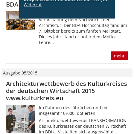
BDA-Hochschultag
Widerruf
Auch der BDA widmete sich mit einer
Veranstaltung dem Nachwuchs der
Architektur: Der BDA-Hochschultag fand am
7. Oktober bereits zum fünften Mal statt.
Dieses Jahr stand er unter dem Motto:
Lehre...
mehr
Ausgabe 05/2015
Architekturwettbewerb des Kulturkreises
der deutschen Wirtschaft 2015
www.kulturkreis.eu
Im Rahmen des jährlichen und mit
insgesamt 10?000  dotierten
Architekturwettbewerbs TRANSFORMATION
des Kulturkreises der deutschen Wirtschaft
im BDI e. V. stellten sich ausgewählte...