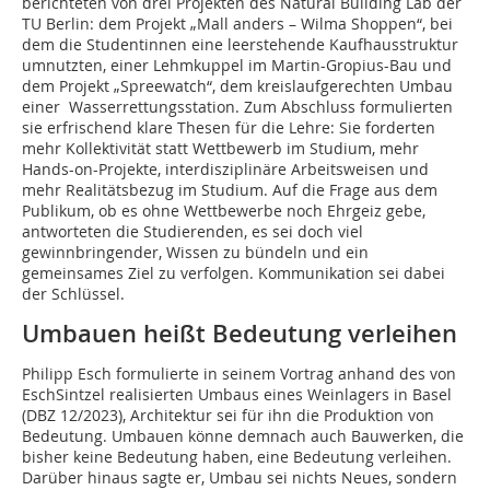
berichteten von drei Projekten des Natural Building Lab der
TU Berlin: dem Projekt „Mall anders – Wilma Shoppen“, bei
dem die Studentinnen eine leerstehende Kaufhausstruktur
umnutzten, einer Lehmkuppel im Martin-Gropius-Bau und
dem Projekt „Spreewatch“, dem kreislaufgerechten Umbau
einer Wasserrettungsstation. Zum Abschluss formulierten
sie erfrischend klare Thesen für die Lehre: Sie forderten
mehr Kollektivität statt Wettbewerb im Studium, mehr
Hands-on-Projekte, interdisziplinäre Arbeitsweisen und
mehr Realitätsbezug im Studium. Auf die Frage aus dem
Publikum, ob es ohne Wettbewerbe noch Ehrgeiz gebe,
antworteten die Studierenden, es sei doch viel
gewinnbringender, Wissen zu bündeln und ein
gemeinsames Ziel zu verfolgen. Kommunikation sei dabei
der Schlüssel.
Umbauen heißt Bedeutung verleihen
Philipp Esch formulierte in seinem Vortrag anhand des von
EschSintzel realisierten Umbaus eines Weinlagers in Basel
(DBZ 12/2023), Architektur sei für ihn die Produktion von
Bedeutung. Umbauen könne demnach auch Bauwerken, die
bisher keine Bedeutung haben, eine Bedeutung verleihen.
Darüber hinaus sagte er, Umbau sei nichts Neues, sondern