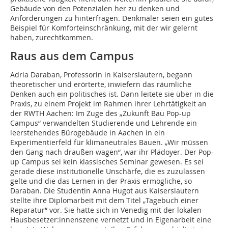
Gebäude von den Potenzialen her zu denken und
Anforderungen zu hinterfragen. Denkmäler seien ein gutes
Beispiel für Komforteinschränkung, mit der wir gelernt
haben, zurechtkommen.
Raus aus dem Campus
Adria Daraban, Professorin in Kaiserslautern, begann
theoretischer und erörterte, inwiefern das räumliche
Denken auch ein politisches ist. Dann leitete sie über in die
Praxis, zu einem Projekt im Rahmen ihrer Lehrtätigkeit an
der RWTH Aachen: Im Zuge des „Zukunft Bau Pop-up
Campus“ verwandelten Studierende und Lehrende ein
leerstehendes Bürogebäude in Aachen in ein
Experimentierfeld für klimaneutrales Bauen. „Wir müssen
den Gang nach draußen wagen“, war ihr Plädoyer. Der Pop-
up Campus sei kein klassisches Seminar gewesen. Es sei
gerade diese institutionelle Unschärfe, die es zuzulassen
gelte und die das Lernen in der Praxis ermögliche, so
Daraban. Die Studentin Anna Hugot aus Kaiserslautern
stellte ihre Diplomarbeit mit dem Titel „Tagebuch einer
Reparatur“ vor. Sie hatte sich in Venedig mit der lokalen
Hausbesetzer:innenszene vernetzt und in Eigenarbeit eine