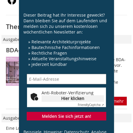
Dieser Beitrag hat Ihr Interesse geweckt?
Dann bleiben Sie auf dem Laufenden und
Thematisch passende Artikel:
melden sich zu unserem kostenlosen
wöchentlichen Newsletter an:
Ausgabe 01-02/2024
» Relevante Architekturprojekte
» Bautechnische Fachinformationen
BDA-Hochschultag der Architektur
» Rechtliche Fragen
» Aktuelle Veranstaltungshinweise
Der rund alle zwei Jahre stattfindende BDA-
» jederzeit kündbar
Hochschultag der Architektur steht bevor.
Am 22. März 2024 wird sich der sechste
Hochschultag im Deutschen
Architekturzentrum (DAZ) der Frage Wie
geht...
Anti-Roboter-Verifizierung
Hier klicken
mehr
Friendly
Captcha ⇗
Melden Sie sich jetzt an!
Ausgabe 12/2022
Eine Lobby für den Nachwuchs
Beispiele, Hinweise: Datenschutz, Analyse,