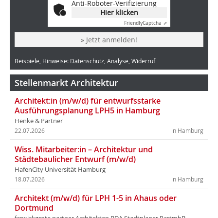
Anti-Roboter-Verifizierung
Hier klicken
Friendly
Captcha ⇗
» Jetzt anmelden!
Beispiele, Hinweise: Datenschutz, Analyse, Widerruf
Stellenmarkt Architektur
Architekt:in (m/w/d) für entwurfsstarke
Ausführungsplanung LPH5 in Hamburg
Henke & Partner
22.07.2026
in Hamburg
Wiss. Mitarbeiter:in – Architektur und
Städtebaulicher Entwurf (m/w/d)
HafenCity Universität Hamburg
18.07.2026
in Hamburg
Architekt (m/w/d) für LPH 1-5 in Ahaus oder
Dortmund