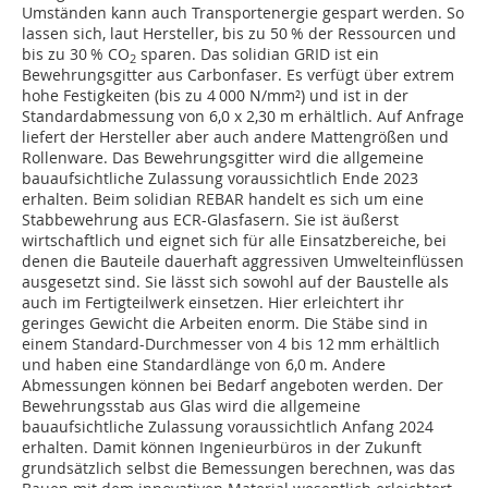
Umständen kann auch Transportenergie gespart werden. So
lassen sich, laut Hersteller, bis zu 50 % der Ressourcen und
bis zu 30 % CO
sparen. Das solidian GRID ist ein
2
Bewehrungsgitter aus Carbonfaser. Es verfügt über extrem
hohe Festigkeiten (bis zu 4 000 N/mm²) und ist in der
Standardabmessung von 6,0 x 2,30 m erhältlich. Auf Anfrage
liefert der Hersteller aber auch andere Mattengrößen und
Rollenware. Das Bewehrungsgitter wird die allgemeine
bauaufsichtliche Zulassung voraussichtlich Ende 2023
erhalten. Beim solidian REBAR handelt es sich um eine
Stabbewehrung aus ECR-Glasfasern. Sie ist äußerst
wirtschaftlich und eignet sich für alle Einsatzbereiche, bei
denen die Bauteile dauerhaft aggressiven Umwelteinflüssen
ausgesetzt sind. Sie lässt sich sowohl auf der Baustelle als
auch im Fertigteilwerk einsetzen. Hier erleichtert ihr
geringes Gewicht die Arbeiten enorm. Die Stäbe sind in
einem Standard-Durchmesser von 4 bis 12 mm erhältlich
und haben eine Standardlänge von 6,0 m. Andere
Abmessungen können bei Bedarf angeboten werden. Der
Bewehrungsstab aus Glas wird die allgemeine
bauaufsichtliche Zulassung voraussichtlich Anfang 2024
erhalten. Damit können Ingenieurbüros in der Zukunft
grundsätzlich selbst die Bemessungen berechnen, was das