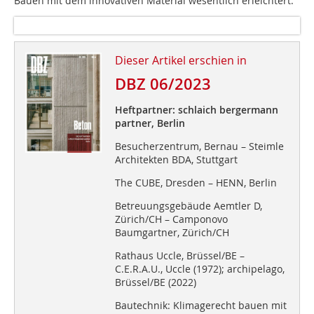
Bauen mit dem innovativen Material wesentlich erleichtert.
Dieser Artikel erschien in
DBZ 06/2023
Heftpartner: schlaich bergermann
partner, Berlin
Besucherzentrum, Bernau – Steimle
Architekten BDA, Stuttgart
The CUBE, Dresden – HENN, Berlin
Betreuungsgebäude Aemtler D,
Zürich/CH – Camponovo
Baumgartner, Zürich/CH
Rathaus Uccle, Brüssel/BE –
C.E.R.A.U., Uccle (1972); archipelago,
Brüssel/BE (2022)
Bautechnik: Klimagerecht bauen mit