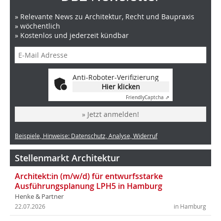
» Relevante News zu Architektur, Recht und Baupraxis
» wöchentlich
» Kostenlos und jederzeit kündbar
Anti-Roboter-Verifizierung
Hier klicken
Friendly
Captcha ⇗
» Jetzt anmelden!
Beispiele, Hinweise: Datenschutz, Analyse, Widerruf
Stellenmarkt Architektur
Architekt:in (m/w/d) für entwurfsstarke
Ausführungsplanung LPH5 in Hamburg
Henke & Partner
22.07.2026
in Hamburg