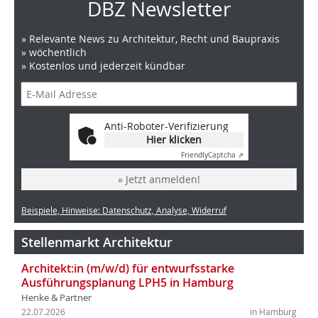
DBZ Newsletter
» Relevante News zu Architektur, Recht und Baupraxis
» wöchentlich
» Kostenlos und jederzeit kündbar
Anti-Roboter-Verifizierung
Hier klicken
Friendly
Captcha ⇗
» Jetzt anmelden!
Beispiele, Hinweise: Datenschutz, Analyse, Widerruf
Stellenmarkt Architektur
Architekt:in (m/w/d) für entwurfsstarke
Ausführungsplanung LPH5 in Hamburg
Henke & Partner
22.07.2026
in Hamburg