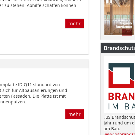
er zu stehen. Abhilfe schaffen können
mehr
Brandschut
mmplatte ID-Q11 standard von
sich für Altbausanierungen und
rten Fassaden. Die Platte ist mit
nnenputzen...
mehr
„BS Brandschut
Jahr rund um 
am Bau.
www.bsbrandsc