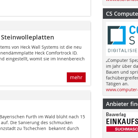
CS Computer
Steinwolleplatten
ems von Heck Wall Systems ist die neu
Innendämmplatte Heck Comfortrock ID.
nd eingestellt, womit sie im Innenbereich
„Computer Spez
im Jahr über d
Bauen und spri
mehr
fachübergreife
Tätigen an.
www.computer-
Anbieter fi
 Bayerischen Furth im Wald blüht nach 15
 auf. Die Sanierung des schmucken
nzstadt zu Tschechien  bekannt durch