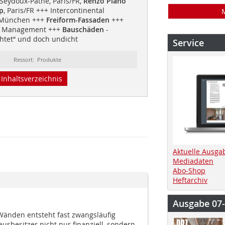
Seydoux-Pathé, Paris/FR,
Renzo Piano
p
, Paris/FR +++ Intercontinental
, München +++
Freiform-Fassaden
+++
on Management +++
Bauschäden
-
htet“ und doch undicht
Service
Ressort: Produkte
Inhaltsverzeichnis
Aktuelle Ausga
Mediadaten
Abo-Shop
Heftarchiv
Ausgabe 07
Wänden entsteht fast zwangsläufig
sbesitzer nicht nur finanziell, sondern