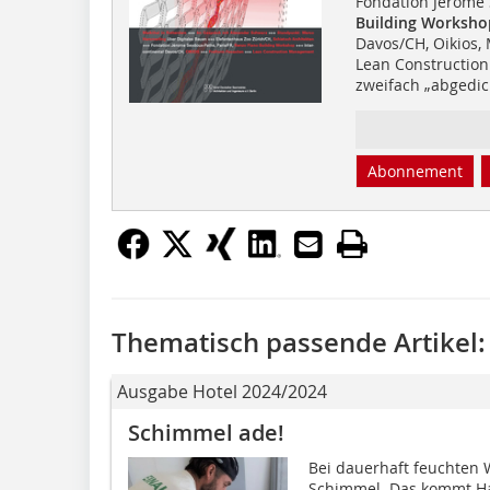
Fondation Jérome 
Building Worksho
Davos/CH, Oikios
Lean Constructi
zweifach „abgedic
Abonnement
Thematisch passende Artikel:
Ausgabe Hotel 2024/2024
Schimmel ade!
Bei dauerhaft feuchten 
Schimmel. Das kommt Hau