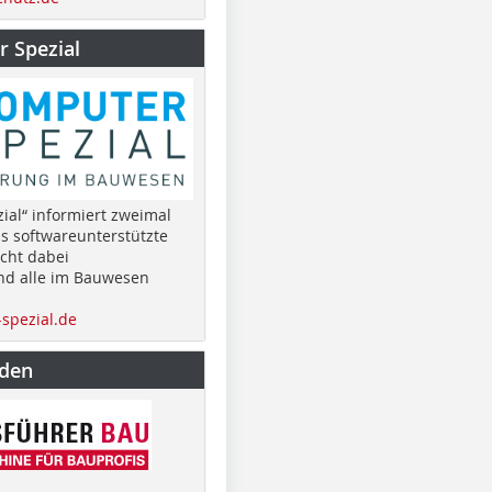
 Spezial
ial“ informiert zweimal
as softwareunterstützte
cht dabei
nd alle im Bauwesen
spezial.de
nden