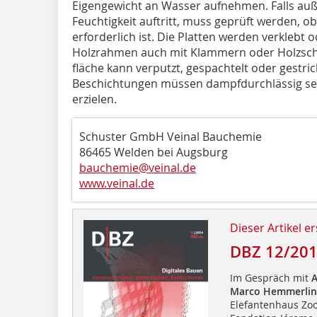
Eigengewicht an Wasser aufnehmen. Falls au
Feuchtigkeit auftritt, muss geprüft werden, ob
erforderlich ist. Die Platten werden verklebt 
Holzrahmen auch mit Klammern oder Holzschr
fläche kann verputzt, gespachtelt oder ge­str
Beschichtungen müssen dampfdurchlässig sei
erzielen.
Schuster GmbH Veinal Bauchemie
86465 Welden bei Augsburg
bauchemie@veinal.de
www.veinal.de
Dieser Artikel er
DBZ 12/20
Im Gespräch mit
A
Marco Hemmerlin
Elefantenhaus Zoo