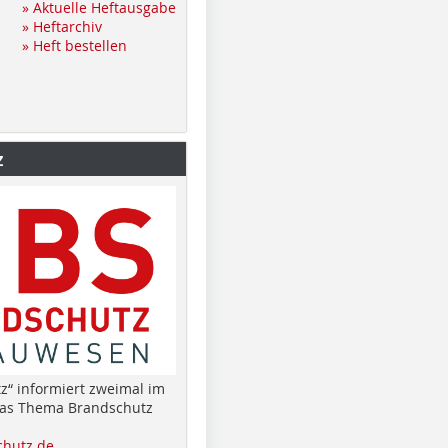
» Aktuelle Heftausgabe
» Heftarchiv
» Heft bestellen
z
z“ informiert zweimal im
das Thema Brandschutz
hutz.de