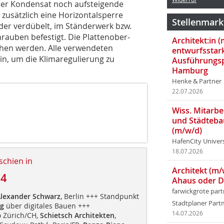
ßer Kondensat noch aufsteigende
 zusätzlich eine Horizontalsperre
Stellenmark
oder verdübelt, im Ständerwerk bzw.
auben befestigt. Die Plattenober­
Architekt:in 
ichen werden. Alle verwendeten
entwurfsstar
n, um die Klimaregulierung zu
Ausführungsp
Hamburg
Henke & Partner
22.07.2026
Wiss. Mitarbei
und Städteba
(m/w/d)
HafenCity Univer
18.07.2026
schien in
Architekt (m/
14
Ahaus oder 
farwickgrote par
lexander Schwarz
, Berlin +++ Standpunkt
Stadtplaner Par
g
über digitales Bauen +++
14.07.2026
 Zürich/CH,
Schietsch Architekten
,