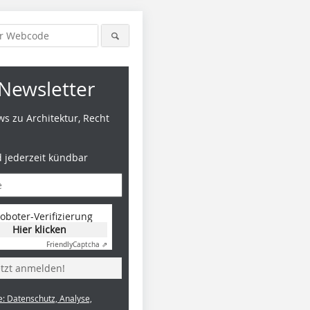
Newsletter
s zu Architektur, Recht
d jederzeit kündbar
oboter-Verifizierung
Hier klicken
Friendly
Captcha ⇗
etzt anmelden!
e: Datenschutz, Analyse,