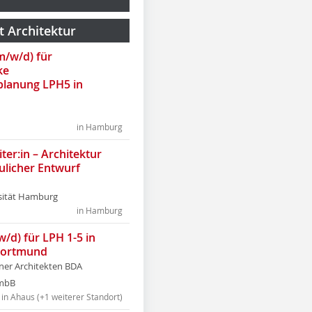
t Architektur
(m/w/d) für
ke
lanung LPH5 in
in Hamburg
ter:in – Architektur
ulicher Entwurf
sität Hamburg
in Hamburg
w/d) für LPH 1-5 in
Dortmund
tner Architekten BDA
tmbB
in Ahaus (+1 weiterer Standort)