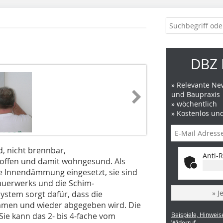
DBZ 
» Relevante New
und Baupraxis
» wöchentlich
» Kostenlos un
, nicht brennbar,
Anti-R
nsoffen und damit wohngesund. Als
e Innendämmung ein­gesetzt, sie sind
auerwerks und die Schim­
» J
ystem sorgt dafür, dass die
ommen und wieder abgegeben wird. Die
 Sie kann das 2- bis 4-fache vom
Beispiele, Hinweis
Widerruf