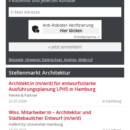
» Kostenlos und jederzeit kündbar
Anti-Roboter-Verifizierung
Hier klicken
Friendly
Captcha ⇗
» Jetzt anmelden!
Beispiele, Hinweise: Datenschutz, Analyse, Widerruf
Stellenmarkt Architektur
Architekt:in (m/w/d) für entwurfsstarke
Ausführungsplanung LPH5 in Hamburg
Henke & Partner
22.07.2026
in Hamburg
Wiss. Mitarbeiter:in – Architektur und
Städtebaulicher Entwurf (m/w/d)
HafenCity Universität Hamburg