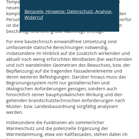
Temperatur, Lärm, Staub, Blendung, usw. liefern. Diese
neuen Themen bringen wiederum weitere neue und
Beispiele, Hinweise: Datenschutz, Analyse,
komplexe Fragen, die es im Team rund um die planenden
Widerruf
Personen zu beantworten gilt. Ein konkretes Beispiel hierfür
ist die Fassadenbegrünung, welche die Branche derzeit
beschäftigt und eine große Nachfrage erzeugt.
Für eine bautechnisch einwandfreie Umsetzung sind
umfassende statische Berechnungen notwendig,
insbesondere im Hinblick auf die zusätzlich wirkenden und
aktuell noch wenig erforschten Windlasten (bei wachsenden
und sich wandelnden Geometrien des Bewuchses, bzw. der
Bepflanzung) auf die tragenden Fassadenelemente und
deren weiteren Befestigungen. Darüber hinaus muss das
Begrünungssystem nicht nur gestalterischen und
ökologischen Anforderungen genügen, sondern auch
hinsichtlich seiner bauphysikalischen Wirkung und den
geltenden brandschutztechnischen Anforderungen nach
Muster- bzw. Landesbauordnung sorgfältig analysiert
werden.
Insbesondere die Funktionen als sommerlicher
Wärmeschutz und die potenzielle Ergänzung der
Wärmedämmung, etwa von Kaltfassaden, stehen dabei im