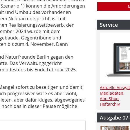
 (Szenario 1) können die Anforderungen
rhalt und Umbau des vorhandenen
inem Neubau entspricht, ist mit
Service
einen Realisierungswettbewerb, den
tember 2024 wurde mit dem
ngebäude, Gegentribüne und
eten bis zum 4. November. Dann
and Naturfreunde Berlin gegen den
atte. Das Verwaltungsgericht
 mindestens bis Ende Februar 2025.
Mangel sofort zu beseitigen und damit
Aktuelle Ausga
lich progressiver wäre es aber wohl,
Mediadaten
Abo-Shop
bieten, aber dafür kluges, abgewogenes
Heftarchiv
ur noch das in dieser Pause mögliche
Ausgabe 07