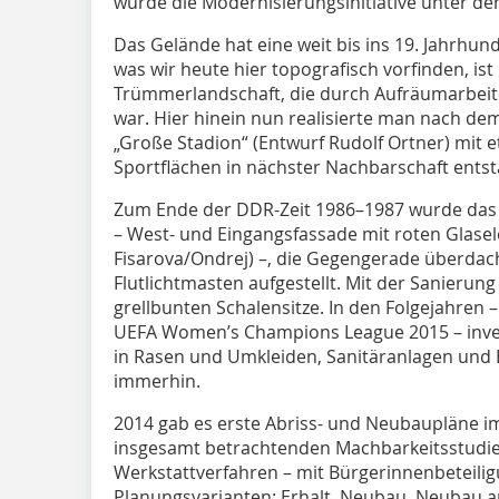
wurde die Modernisierungsinitiative unter de
Das Gelände hat eine weit bis ins 19. Jahrhun
was wir heute hier topografisch vorfinden, ist 
Trümmerlandschaft, die durch Aufräumarbeit
war. Hier hinein nun realisierte man nach d
„Große Stadion“ (Entwurf Rudolf Ortner) mit e
Sportflächen in nächster Nachbarschaft ents
Zum Ende der DDR-Zeit 1986–1987 wurde das 
– West- und Eingangsfassade mit roten Glasel
Fisarova/Ondrej) –, die ­Gegengerade überdac
Flutlichtmasten aufgestellt. Mit der Sanierung
grellbunten Schalensitze. In den Folgejahren –
UEFA Women’s Cham­pions League 2015 – inves
in Rasen und Umkleiden, Sanitäranlagen und B
immerhin.
2014 gab es erste Abriss- und Neubaupläne 
insgesamt betrach­tenden Machbarkeitsstudie,
Werkstattverfahren – mit Bürgerinnenbeteili
Planungsvarianten: Erhalt, Neubau, Neubau a