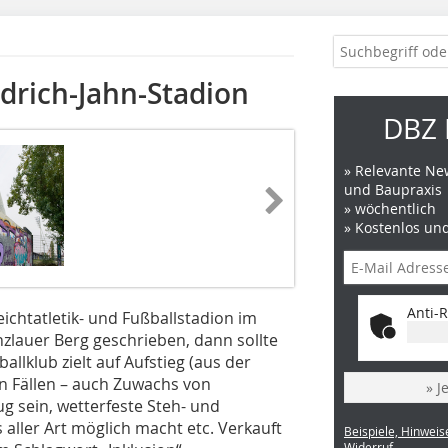
edrich-Jahn-Stadion
DBZ 
» Relevante New
und Baupraxis
» wöchentlich
» Kostenlos un
Anti-R
eichtatletik- und Fußballstadion im
nzlauer Berg geschrieben, dann sollte
llklub zielt auf Aufstieg (aus der
en Fällen – auch Zuwachs von
» J
ug sein, wetterfeste Steh- und
s aller Art möglich macht etc. Verkauft
Beispiele, Hinweis
Widerruf