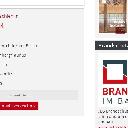
schien in
24
Brandschut
 Architekten, Berlin
onberg/Taunus
erlin
ansand/NO
/SL
Ressort: Aktuell
Inhaltsverzeichnis
„BS Brandschut
Jahr rund um 
am Bau.
www.bsbrandsc