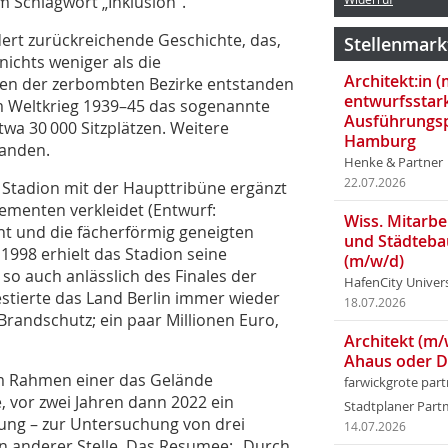
m Schlagwort „Inklusion“.
dert zurückreichende Geschichte, das,
Stellenmark
nichts weniger als die
Architekt:in 
en der zerbombten Bezirke entstanden
entwurfsstar
em Weltkrieg 1939–45 das sogenannte
Ausführungsp
twa 30 000 Sitzplätzen. Weitere
Hamburg
tanden.
Henke & Partner
22.07.2026
Stadion mit der Haupttribüne ergänzt
ementen verkleidet (Entwurf:
Wiss. Mitarbei
ht und die fächerförmig geneigten
und Städteba
 1998 erhielt das Stadion seine
(m/w/d)
 so auch anlässlich des Finales der
HafenCity Univer
tierte das Land Berlin immer wieder
18.07.2026
randschutz; ein paar Millionen Euro,
Architekt (m/
Ahaus oder 
im Rahmen einer das Gelände
farwickgrote par
 vor zwei Jahren dann 2022 ein
Stadtplaner Par
gung – zur Untersuchung von drei
14.07.2026
n anderer Stelle. Das Resumee: „Durch