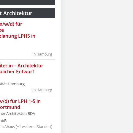
t Architektur
(m/w/d) für
ke
lanung LPH5 in
in Hamburg
ter:in – Architektur
ulicher Entwurf
sität Hamburg
in Hamburg
w/d) für LPH 1-5 in
Dortmund
tner Architekten BDA
tmbB
in Ahaus (+1 weiterer Standort)