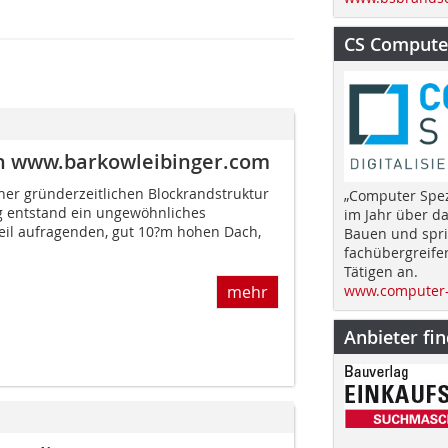
CS Computer
in www.barkowleibinger.com
ner gründerzeitlichen Blockrandstruktur
„Computer Spez
rg entstand ein ungewöhnliches
im Jahr über d
eil aufragenden, gut 10?m hohen Dach,
Bauen und spri
fachübergreife
Tätigen an.
mehr
www.computer-
Anbieter fi