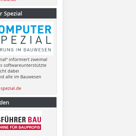
 Spezial
ial“ informiert zweimal
as softwareunterstützte
cht dabei
nd alle im Bauwesen
spezial.de
nden