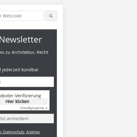
Newsletter
s zu Architektur, Recht
d jederzeit kündbar
oboter-Verifizierung
Hier klicken
Friendly
Captcha ⇗
etzt anmelden!
e: Datenschutz, Analyse,