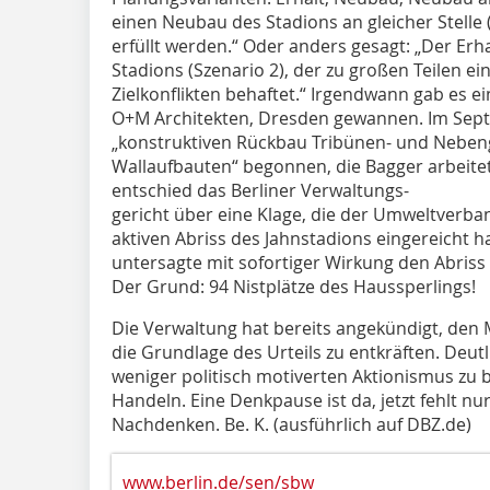
einen Neubau des Stadions an gleicher Stelle
erfüllt werden.“ Oder anders gesagt: „Der E
Stadions (Szenario 2), der zu großen Teilen e
Zielkonflikten behaftet.“ Irgendwann gab es 
O+M Architekten, Dresden gewannen. Im Sep
„konstruktiven Rückbau Tribünen- und Nebe
Wallaufbauten“ begonnen, die Bagger arbeit
entschied das Berliner Verwaltungs-
gericht über eine Klage, die der Umweltverb
aktiven Abriss des Jahnstadions eingereicht h
untersagte mit sofortiger Wirkung den Abriss
Der Grund: 94 Nistplätze des Haussperlings!
Die Verwaltung hat bereits angekündigt, den 
die Grundlage des Urteils zu entkräften. Deut
weniger politisch motiverten Aktionismus zu 
Handeln. Eine Denkpause ist da, jetzt fehlt n
Nachdenken. Be. K. (ausführlich auf
DBZ.de
)
www.berlin.de/sen/sbw