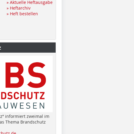
» Aktuelle Heftausgabe
» Heftarchiv
» Heft bestellen
z
z“ informiert zweimal im
das Thema Brandschutz
hutz.de