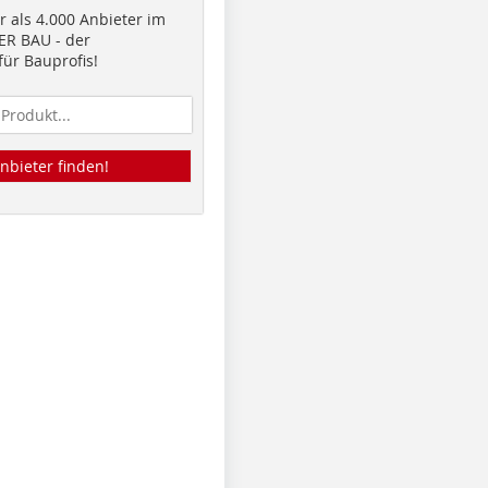
 als 4.000 Anbieter im
R BAU - der
ür Bauprofis!
nbieter finden!