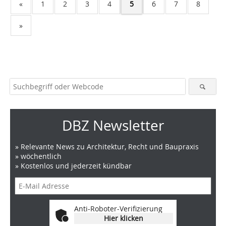
«
1
2
3
4
5
6
7
8
»
DBZ Newsletter
» Relevante News zu Architektur, Recht und Baupraxis
» wöchentlich
» Kostenlos und jederzeit kündbar
Anti-Roboter-Verifizierung
Hier klicken