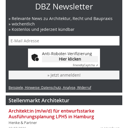
DBZ Newsletter
» Relevante News zu Architektur, Recht und Baupraxis
» wöchentlich
» Kostenlos und jederzeit kündbar
Anti-Roboter-Verifizierung
Hier klicken
Friendly
Captcha ⇗
» Jetzt anmelden!
Beispiele, Hinweise: Datenschutz, Analyse, Widerruf
Stellenmarkt Architektur
Architekt:in (m/w/d) für entwurfsstarke
Ausführungsplanung LPH5 in Hamburg
Henke & Partner