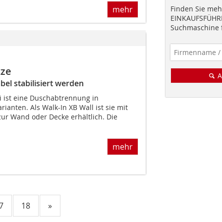
mehr
Finden Sie mehr
EINKAUFSFÜHRE
Suchmaschine f
tze
A
el stabilisiert werden
i ist eine Duschabtrennung in
ianten. Als Walk-In XB Wall ist sie mit
 zur Wand oder Decke erhältlich. Die
mehr
7
18
»