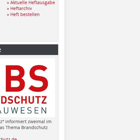
» Aktuelle Heftausgabe
» Heftarchiv
» Heft bestellen
z
z“ informiert zweimal im
das Thema Brandschutz
hutz.de