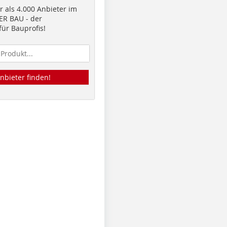
 als 4.000 Anbieter im
R BAU - der
ür Bauprofis!
nbieter finden!