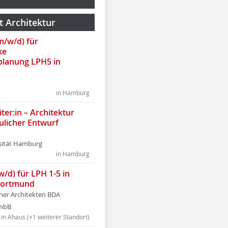
t Architektur
(m/w/d) für
ke
lanung LPH5 in
in Hamburg
ter:in – Architektur
ulicher Entwurf
sität Hamburg
in Hamburg
w/d) für LPH 1-5 in
Dortmund
tner Architekten BDA
tmbB
in Ahaus (+1 weiterer Standort)