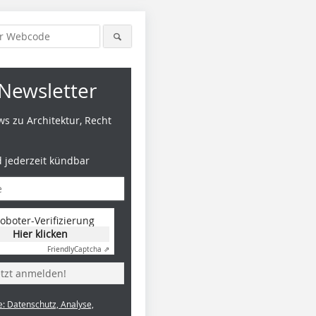
Newsletter
s zu Architektur, Recht
d jederzeit kündbar
oboter-Verifizierung
Hier klicken
Friendly
Captcha ⇗
etzt anmelden!
e: Datenschutz, Analyse,