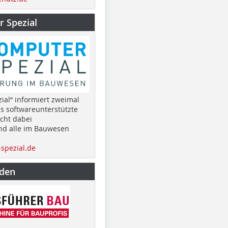
 Spezial
ial“ informiert zweimal
as softwareunterstützte
cht dabei
nd alle im Bauwesen
spezial.de
nden