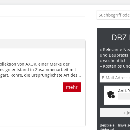
DBZ 
» Relevante New
und Baupraxis
» wöchentlich
llek­tion von AXOR, einer Marke der
» Kostenlos un
esign entstand in Zusammenarbeit mit
art. Rohre, die ursprünglichste Art des...
mehr
Anti-R
» J
Beispiele, Hinweis
Widerruf