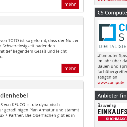
mehr
CS Computer
on TOTO ist so geformt, dass der Nutzer
in Schwerelosigkeit badenden
it tief liegendem Gesäß und leicht
„Computer Spez
...
im Jahr über d
Bauen und spri
mehr
fachübergreife
Tätigen an.
www.computer-
edienhebel
Anbieter fi
 S von KEUCO ist die dynamisch
 zur geradlinigen Plan Armatur und stammt
x + Partner. Die Oberflächen gibt es in