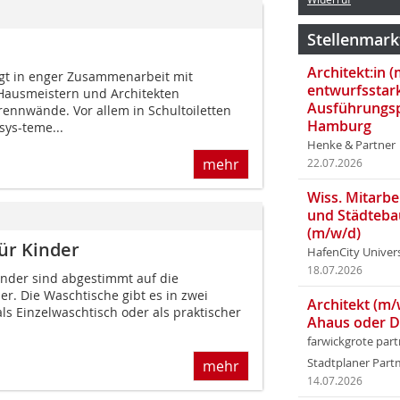
Stellenmark
Architekt:in 
gt in enger Zusammenarbeit mit
entwurfsstar
 Hausmeistern und Architekten
Ausführungsp
nnwände. Vor allem in Schultoiletten
Hamburg
ys-teme...
Henke & Partner
mehr
22.07.2026
Wiss. Mitarbei
und Städteba
(m/w/d)
ür Kinder
HafenCity Univer
18.07.2026
inder sind abgestimmt auf die
er. Die Waschtische gibt es in zwei
Architekt (m/
s Einzelwaschtisch oder als praktischer
Ahaus oder 
farwickgrote par
Stadtplaner Par
mehr
14.07.2026