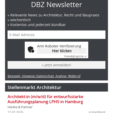
DBZ Newsletter
» Relevante News zu Architektur, Recht und Baupraxis
» wöchentlich
» Kostenlos und jederzeit kündbar
Anti-Roboter-Verifizierung
Hier klicken
Friendly
Captcha ⇗
» Jetzt anmelden!
Beispiele, Hinweise: Datenschutz, Analyse, Widerruf
Stellenmarkt Architektur
Architekt:in (m/w/d) für entwurfsstarke
Ausführungsplanung LPH5 in Hamburg
Henke & Partner
22.07.2026
in Hamburg