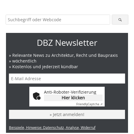
DBZ Newsletter
» Relevante News zu Architektur, Recht und Baupraxis
» wöchentlich
» Kostenlos und jederzeit kündbar
Anti-Roboter-Verifizierung
Hier klicken
Friendly
Captcha ⇗
» Jetzt anmelden!
Beispiele, Hinweise: Datenschutz, Analyse, Widerruf