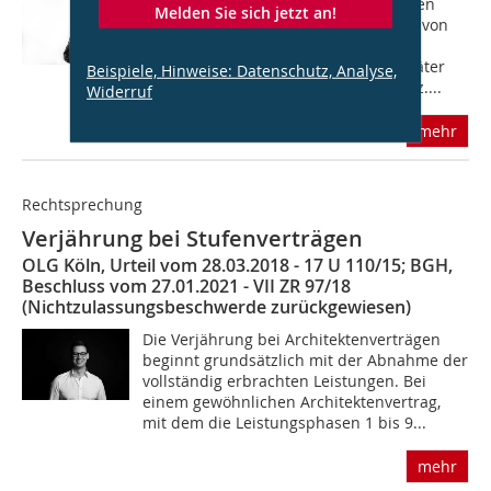
Der Auftraggeber hatte den Architekten
Melden Sie sich jetzt an!
2008 damit beauftragt, die Sanierung von
Teilen der Fassade zu planen und zu
überwachen. Ein Gutachter stellte später
Beispiele, Hinweise: Datenschutz, Analyse,
verschiedene technische Fehler fest (z....
Widerruf
mehr
Rechtsprechung
Verjährung bei Stufenverträgen
OLG Köln, Urteil vom 28.03.2018 - 17 U 110/15; BGH,
Beschluss vom 27.01.2021 - VII ZR 97/18
(Nichtzulassungsbeschwerde zurückgewiesen)
Die Verjährung bei Architektenverträgen
beginnt grundsätzlich mit der Abnahme der
vollständig erbrachten Leistungen. Bei
einem gewöhnlichen Architektenvertrag,
mit dem die Leistungsphasen 1 bis 9...
mehr