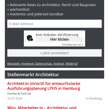
» Relevante News zu Architektur, Recht und Baupraxis
» wöchentlich
» Kostenlos und jederzeit kündbar
Anti-Roboter-Verifizierung
Hier klicken
Friendly
Captcha ⇗
» Jetzt anmelden!
Beispiele, Hinweise: Datenschutz, Analyse, Widerruf
Stellenmarkt Architektur
Architekt:in (m/w/d) für entwurfsstarke
Ausführungsplanung LPH5 in Hamburg
Henke & Partner
22.07.2026
in Hamburg
Wiss. Mitarbeiter:in – Architektur und