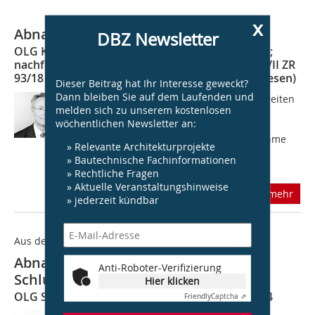
x
Abnahme durch Einzug?
DBZ Newsletter
OLG Koblenz, Urteil vom 12.04.2018 - 2 U 660/17;
nachfolgend: BGH, Beschluss vom 18.09.2019 - VII ZR
93/18 (Nichtzulassungsbeschwerde zurückgewiesen)
Dieser Beitrag hat Ihr Interesse geweckt?
Dann bleiben Sie auf dem Laufenden und
Über die Abnahme von Leistungen streiten
melden sich zu unserem kostenlosen
Parteien im Rahmen von
wöchentlichen Newsletter an:
Architektenleistungen meist trefflich.
Besonders wenn keine formale Abnahme
» Relevante Architekturprojekte
durchgeführt wurde, bestehen häufig
» Bautechnische Fachinformationen
unterschiedliche...
» Rechtliche Fragen
» Aktuelle Veranstaltungshinweise
mehr
» jederzeit kündbar
Aus der Rechtsprechung
Abnahme durch Zahlung der
Anti-Roboter-Verifizierung
Schlussrechnung?
Hier klicken
OLG Schleswig, Urteil vom 25.06.2025 12 U 67/24
Friendly
Captcha ⇗