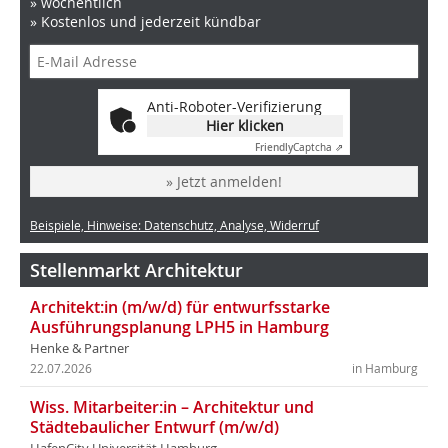
» wöchentlich
» Kostenlos und jederzeit kündbar
Anti-Roboter-Verifizierung
Hier klicken
Friendly
Captcha ⇗
» Jetzt anmelden!
Beispiele, Hinweise: Datenschutz, Analyse, Widerruf
Stellenmarkt Architektur
Architekt:in (m/w/d) für entwurfsstarke
Ausführungsplanung LPH5 in Hamburg
Henke & Partner
22.07.2026
in Hamburg
Wiss. Mitarbeiter:in – Architektur und
Städtebaulicher Entwurf (m/w/d)