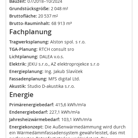
Bauzeit:
07/2018–10/2024
Grundstücksgröße:
2 048 m²
Bruttofläche:
20 537 m²
Brutto-Rauminhalt:
68 913 m³
Fachplanung
Tragwerksplanung:
Alston spol. s r.o.
TGA-Planung:
RTCH consult sro
Lichtplanung:
DALEA v.o.s.
Elektrik:
JEKU s.r.o., AZ elektroprojekce s.r.o
Energieplanung:
Ing. Jakub Slavíček
Fassadenplanung:
MFS digital Ltd.
Akustik:
Studio D-akustika s.r.o.
Energie
Primärenergiebedarf:
415,6 kWh/m²a
Endenergiebedarf:
227,1 kWh/m²a
Jahresheizwärmebedarf:
103,1 kWh/m²a
Energiekonzept:
Die Außenwärmedämmung wird durch
ein Wärmedämmfassadensystem gewährleis­tet, das mit