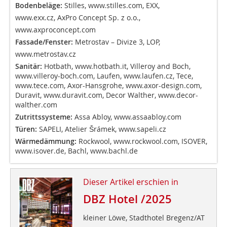
Bodenbeläge:
Stilles,
www.stilles.com
, EXX,
www.exx.cz
, AxPro Concept Sp. z o.o.,
www.axproconcept.com
Fassade/Fenster:
Metrostav – Divize 3, LOP,
www.metrostav.cz
Sanitär:
Hotbath,
www.hotbath.it
, Villeroy and Boch,
www.villeroy-boch.com
, Laufen,
www.laufen.cz
, Tece,
www.tece.com
, Axor-Hansgrohe,
www.axor-design.com
,
Duravit,
www.duravit.com
, Decor Walther,
www.decor-
walther.com
Zutrittssysteme:
Assa Abloy,
www.assaabloy.com
Türen:
SAPELI, Atelier Šrámek,
www.sapeli.cz
Wärmedämmung:
Rockwool,
www.rockwool.com
, ISOVER,
www.isover.de
, Bachl,
www.bachl.de
Dieser Artikel erschien in
DBZ Hotel /2025
kleiner Löwe, Stadthotel Bregenz/AT