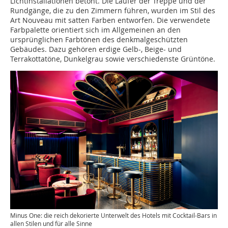
Lichtinstallationen betont. Die Läufer der Treppe und der
Rundgänge, die zu den Zimmern führen, wurden im Stil des
Art Nouveau mit satten Farben entworfen. Die verwendete
Farbpalette orientiert sich im Allgemeinen an den
ursprünglichen Farbtönen des denkmalgeschützten
Gebäudes. Dazu gehören erdige Gelb-, Beige- und
Terrakottatöne, Dunkelgrau sowie verschiedenste Grüntöne.
Minus One: die reich dekorierte Unterwelt des Hotels mit Cocktail-Bars in
allen Stilen und für alle Sinne