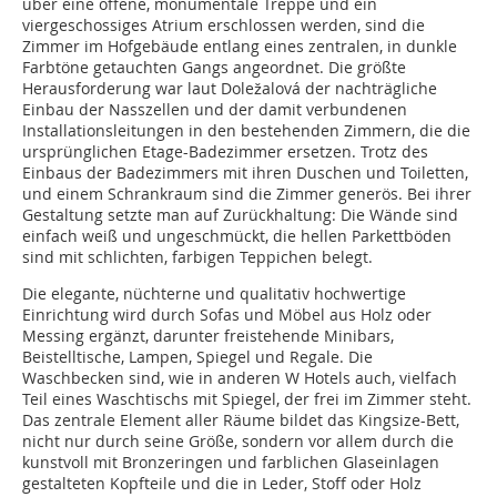
über eine offene, monumentale Treppe und ein
viergeschossiges Atrium erschlossen werden, sind die
Zimmer im Hofgebäude entlang eines zentralen, in dunkle
Farbtöne getauchten Gangs angeordnet. Die größte
Herausforderung war laut Doležalová der nachträgliche
Einbau der Nasszellen und der damit verbundenen
Installationsleitungen in den bestehenden Zimmern, die die
ursprünglichen Etage-Badezimmer ersetzen. Trotz des
Einbaus der Badezimmers mit ihren Duschen und Toiletten,
und einem Schrankraum sind die Zimmer generös. Bei ihrer
Gestaltung setzte man auf Zurückhaltung: Die Wände sind
einfach weiß und ungeschmückt, die hellen Parkettböden
sind mit schlichten, farbigen Teppichen belegt.
Die elegante, nüchterne und qualitativ hochwertige
Einrichtung wird durch Sofas und Möbel aus Holz oder
Messing ergänzt, darunter freistehende Minibars,
Beistelltische, Lampen, Spiegel und Regale. Die
Waschbecken sind, wie in anderen W Hotels auch, vielfach
Teil eines Waschtischs mit Spiegel, der frei im Zimmer steht.
Das zentrale Element aller Räume bildet das Kingsize-Bett,
nicht nur durch seine Größe, sondern vor allem durch die
kunstvoll mit Bronzeringen und farblichen Glaseinlagen
gestalteten Kopfteile und die in Leder, Stoff oder Holz