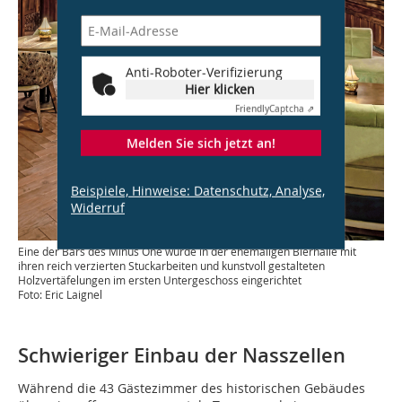
Anti-Roboter-Verifizierung
Hier klicken
Friendly
Captcha ⇗
Melden Sie sich jetzt an!
Beispiele, Hinweise: Datenschutz, Analyse,
Widerruf
Eine der Bars des Minus One wurde in der ehemaligen Bierhalle mit
ihren reich verzierten Stuckarbeiten und kunstvoll gestalteten
Holzvertäfelungen im ersten Untergeschoss eingerichtet
Foto: Eric Laignel
Schwieriger Einbau der Nasszellen
Während die 43 Gästezimmer des historischen Gebäudes