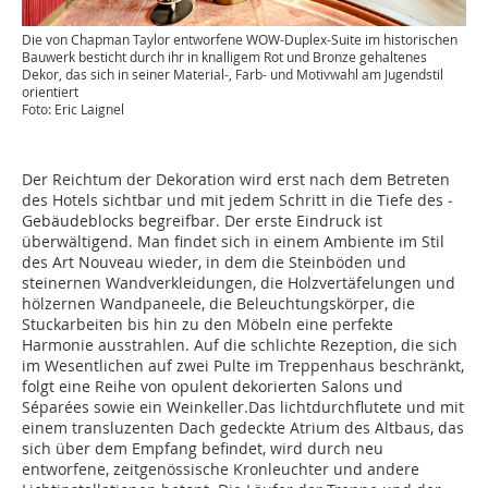
Die von Chapman Taylor entworfene WOW-Duplex-Suite im historischen
Bauwerk besticht durch ihr in knalligem Rot und Bronze gehaltenes
Dekor, das sich in seiner Material-, Farb- und Motivwahl am Jugendstil
orientiert
Foto: Eric Laignel
Der Reichtum der Dekoration wird erst nach dem Betreten
des Hotels sichtbar und mit jedem Schritt in die Tiefe des ­
Gebäudeblocks begreifbar. Der erste Eindruck ist
überwältigend. Man findet sich in einem Ambiente im Stil
des Art Nouveau wieder, in dem die Steinböden und
steinernen Wandverkleidungen, die Holzvertäfelungen und
hölzernen Wandpaneele, die Beleuchtungskörper, die
Stuckarbeiten bis hin zu den Möbeln eine perfekte
Harmonie ausstrahlen. Auf die schlichte Rezeption, die sich
im Wesentlichen auf zwei Pulte im Treppenhaus beschränkt,
folgt eine Reihe von opulent dekorierten Salons und
Séparées sowie ein Weinkeller.Das lichtdurchflutete und mit
einem transluzenten Dach gedeckte Atrium des Altbaus, das
sich über dem Empfang befindet, wird durch neu
entworfene, zeitgenössische Kronleuchter und andere