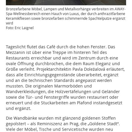
Bronzefarbene Möbel, Lampen und Metallvorhänge verbreiten im AWAY-
Spa-Wellnessbereich einen Hauch von Luxus, der durch anthrazitfarbene
Keramikfliesen sowie bronzefarben schimmernde Spachtelputze ergänzt
wird
Foto: Eric Laignel
Tageslicht flutet das Café durch die hohen Fenster. Das
Mezza­nin ist über eine Treppe im hinteren Teil des
Restaurants erreichbar und wird im Zentrum durch eine
ovale Öffnung durchbrochen, die dem Raum Eleganz und
Größe verleiht. Projektarchitektin Pavla Doležalová erläutert,
dass alle Einrichtungsgegenstände überarbeitet, ergänzt
und an die technischen Standards angepasst werden
mussten. Die originalen Marmorböden und
Wandverkleidungen, die Holzvertäfelungen und Geländer
sowie die Tür- und Fenstergriffe wurden restauriert oder
erneuert und die Stuckarbeiten am Plafond instandgesetzt
und ergänzt.
Die Wandbänke wurden mit glänzend goldenen Stoffen
gepolstert – als Reminiszenz an Prag, die „Goldene Stadt“.
Viele der Möbel, Tische und Servicetische wurden neu