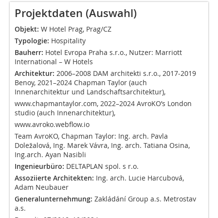
Projektdaten (Auswahl)
Objekt:
W Hotel Prag, Prag/CZ
Typologie:
Hospitality
Bauherr:
Hotel Evropa Praha s.r.o., Nutzer: Marriott
International – W Hotels
Architektur:
2006–2008 DAM architekti s.r.o., 2017-2019
Benoy, 2021–2024 Chapman Taylor (auch
Innenarchitektur und Landschaftsarchitektur),
www.chapmantaylor.com
, 2022–2024 AvroKO’s London
studio (auch Innenarchitektur),
www.avroko.webflow.io
Team AvroKO, Chapman Taylor: Ing. arch. Pavla
Doležalová, Ing. Marek Vávra, Ing. arch. Tatiana Osina,
Ing.arch. Ayan Nasibli
Ingenieurbüro:
DELTAPLAN spol. s r.o.
Assoziierte Architekten:
Ing. arch. Lucie Harcubová,
Adam Neubauer
Generalunternehmung:
Zakládání Group a.s. Metrostav
a.s.