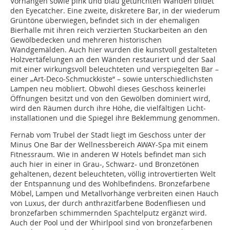
Vorhängen sowie pink und blau getünchten Wänden bildet
den Eyecatcher. Eine zweite, diskretere Bar, in der wiederum
Grüntöne überwiegen, befindet sich in der ehemaligen
Bierhalle mit ihren reich verzierten Stuckarbeiten an den
Gewölbedecken und mehreren historischen
Wandgemälden. Auch hier wurden die kunstvoll gestalteten
Holzvertäfelungen an den Wänden restauriert und der Saal
mit einer wirkungsvoll beleuchteten und verspiegelten Bar –
einer „Art-Deco-Schmuckkiste“ – sowie unterschiedlichsten
Lampen neu möbliert. Obwohl dieses Geschoss keinerlei
Öffnungen besitzt und von den Gewölben dominiert wird,
wird den Räumen durch ihre Höhe, die vielfältigen Licht­
installationen und die Spiegel ihre Beklemmung genommen.
Fernab vom Trubel der Stadt liegt im Geschoss unter der
Minus One Bar der Wellnessbereich AWAY-Spa mit einem
Fitnessraum. Wie in anderen W Hotels befindet man sich
auch hier in einer in Grau-, Schwarz- und Bronzetönen
gehaltenen, dezent beleuchteten, völlig introvertierten Welt
der Entspannung und des Wohlbefindens. Bronzefarbene
Möbel, Lampen und Metallvorhänge verbreiten einen Hauch
von Luxus, der durch anthrazitfarbene Bodenfliesen und
bronzefarben schimmernden Spachtelputz ergänzt wird.
Auch der Pool und der Whirlpool sind von bronzefarbenen