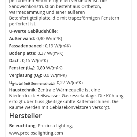
perforierten Betonfertigteilen verkleidet ist. Die
Sandwichkonstruktion besteht aus Ortbeton,
Wärmedämmung und einer äußeren
Betonfertigteilplatte, die mit trapezförmigen Fenstern
perforiert ist.
U-Werte Gebäudehülle:
Außenwand:
0,30 W/(m²K)
Fassadenpaneel:
0,19 W/(m²K)
Bodenplatte:
0,37 W/(m²K)
Dach:
0,15 W/(m²K)
Fenster (U
):
0,80 W/(m²K)
w
Verglasung (U
):
0,6 W/(m²K)
g
U
:
0,27 W/(m²K)
g-total
(mit Sonnenschutz)
Haustechnik:
Zentrale Wärmequelle ist eine
Niederdruck-Heißwasser-Gaskesselanlage. Die Kühlung
erfolgt über flüssigkeitsgekühlte Kältemaschinen. Die
Räume werden mit Gebläsekonvektoren versorgt.
Hersteller
Beleuchtung:
Preciosa lighting,
www.preciosalighting.com