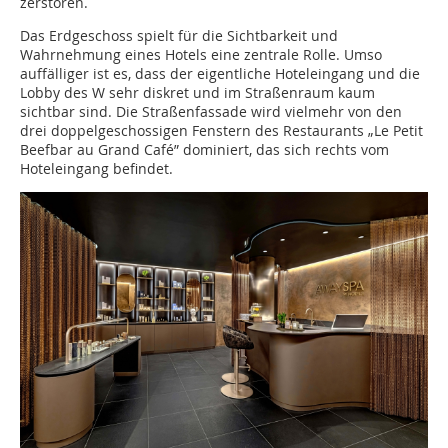
zerstören.
Das Erdgeschoss spielt für die Sichtbarkeit und
Wahrnehmung eines Hotels eine zentrale Rolle. Umso
auffälliger ist es, dass der eigentliche Hoteleingang und die
Lobby des W sehr diskret und im Straßenraum kaum
sichtbar sind. Die Straßenfassade wird vielmehr von den
drei doppelgeschossigen Fenstern des Restaurants „Le Petit
Beefbar au Grand Café” dominiert, das sich rechts vom
Hoteleingang befindet.