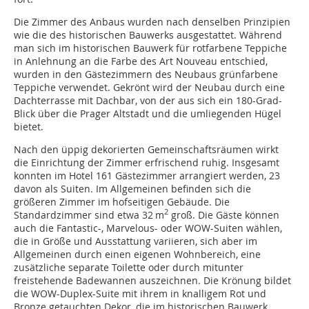
Die Zimmer des Anbaus wurden nach denselben Prinzipien
wie die des historischen Bauwerks ausgestattet. Während
man sich im historischen Bauwerk für rotfarbene Teppiche
in Anlehnung an die Farbe des Art Nouveau entschied,
wurden in den Gästezimmern des Neubaus grünfarbene
Teppiche verwendet. Gekrönt wird der Neubau durch eine
Dachterrasse mit Dachbar, von der aus sich ein 180-Grad-
Blick über die Prager Altstadt und die umliegenden Hügel
bietet.
Nach den üppig dekorierten Gemeinschaftsräumen wirkt
die Einrichtung der Zimmer erfrischend ruhig. Insgesamt
konnten im Hotel 161 Gästezimmer arrangiert werden, 23
davon als Suiten. Im Allgemeinen befinden sich die
größeren Zimmer im hofseitigen Gebäude. Die
2
Standardzimmer sind etwa 32 m
groß. Die Gäste können
auch die Fantastic-, Marvelous- oder WOW-Suiten wählen,
die in Größe und Ausstattung variieren, sich aber im
Allgemeinen durch einen eigenen Wohnbereich, eine
zusätzliche separate Toilette oder durch mitunter
freistehende Badewannen auszeichnen. Die Krönung bildet
die WOW-Duplex-Suite mit ihrem in knalligem Rot und
Bronze getauchten Dekor, die im historischen Bauwerk