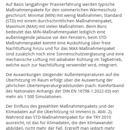
Auf Basis langjähriger Praxiserfahrung werden typische
Maßnahmenpakete für den sommerlichen Wärmeschutz
geschnürt: Minimal (MIN) mit wenig Maßnahmen, Standard
(STD) mit einem durchschnittlichen Maßnahmenpaket,
Maximum (MAX) mit vielen Maßnahmen. Beim Büro
bedeutet das MIN-Maßnahmenpaket lediglich eine
außenliegende Jalousie vor den Fenstern, beim STD-
Maßnahmenpaket kommt eine Auskühlung über freie
Nachtlüftung hinzu und für das MAX-Maßnahmenpaket
sind zusätzlich noch eine Sonnenschutzverglasung und eine
mechanische Lüftung mit adiabater Kühlung im Tagbetrieb,
welche auch zur Nachtlüftung verwendet wird, integriert.
Die Auswirkungen steigender Außentemperaturen auf die
Überhitzung im Raum erfolgt über die Auswertung der
jährlichen Übertemperaturgradstunden (nach: Komfortband
des Nationalen Anhangs der DIN EN 16798-1:2022-03) von
mehr als 1 500 Simulationen.
Der Einfluss des gewählten Maßnahmenpakets und der
Klimadaten auf die Überhitzung ist immens (s. Abb. 2).
Während das STD-Maßnahmenpaket für die TRY 2010
ausreicht, ist das für Klimadaten, die den Klimawandel
abbilden, nicht mehr der Fall. Ergreift man jedoch mehr