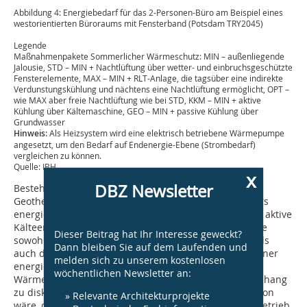
Abbildung 4: Energiebedarf für das 2-Personen-Büro am Beispiel eines
westorientierten Büroraums mit Fensterband (Potsdam TRY2045)
Legende
Maßnahmenpakete Sommerlicher Wärmeschutz: MIN – außenliegende
Jalousie, STD – MIN + Nachtlüftung über wetter- und einbruchsgeschützte
Fensterelemente, MAX – MIN + RLT-Anlage, die tagsüber eine indirekte
Verdunstungskühlung und nächtens eine Nachtlüftung ermöglicht, OPT –
wie MAX aber freie Nachtlüftung wie bei STD, KKM – MIN + aktive
Kühlung über Kältemaschine, GEO – MIN + passive Kühlung über
Grundwasser
Hinweis:
Als Heizsystem wird eine elektrisch betriebene Wärmepumpe
angesetzt, um den Bedarf auf Endenergie-Ebene (Strombedarf)
vergleichen zu können.
Quelle: IBH
x
DBZ Newsletter
Besteht hingegen eine Möglichkeit zur Kühlung über
Geothermie (z. B. Grundwasser), ist diese als besonders
energieeffizient zu empfehlen. Ob weitergedacht eine aktive
Kälteerzeugung in Verbindung mit einer PV-Anlage, die
Dieser Beitrag hat Ihr Interesse geweckt?
sowohl den Gebäudestrombedarf inklusive Kühlung als
Dann bleiben Sie auf dem Laufenden und
auch den Nutzerstrom decken kann, als Bestandteil einer
melden sich zu unserem kostenlosen
energieeffizienten Umsetzung des sommerlichen
wöchentlichen Newsletter an:
Wärmeschutzes gelten sollte, ist in diesem Zusammenhang
zu diskutieren. Bestechender Vorteil dieser Kombination
» Relevante Architekturprojekte
wäre, dass die höchste PV-Stromerzeugung mit dem Betrieb