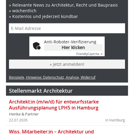
» Relevante News zu Architektur, Recht und Baupraxis
» wöchentlich
» Kostenlos und jederzeit kündbar
Anti-Roboter-Verifizierung
Hier klicken
Friendly
Captcha ⇗
» Jetzt anmelden!
Beispiele, Hinweise: Datenschutz, Analyse, Widerruf
Stellenmarkt Architektur
Architekt:in (m/w/d) für entwurfsstarke
Ausführungsplanung LPH5 in Hamburg
Henke & Partner
22.07.2026
in Hamburg
Wiss. Mitarbeiter:in – Architektur und