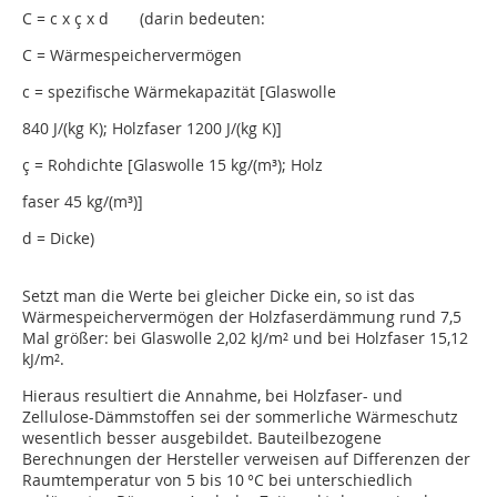
C = c x ç x d (darin bedeuten:
C = Wärmespeichervermögen
c = spezifische Wärmekapazität [Glaswolle
840 J/(kg K); Holzfaser 1200 J/(kg K)]
ç = Rohdichte [Glaswolle 15 kg/(m³); Holz
faser 45 kg/(m³)]
d = Dicke)
Setzt man die Werte bei gleicher Dicke ein, so ist das
Wärmespeichervermögen der Holzfaserdämmung rund 7,5
Mal größer: bei Glaswolle 2,02 kJ/m² und bei Holzfaser 15,12
kJ/m².
Hieraus resultiert die Annahme, bei Holzfaser- und
Zellulose-Dämmstoffen sei der sommerliche Wärmeschutz
wesentlich besser ausgebildet. Bauteilbezogene
Berechnungen der Hersteller verweisen auf Differenzen der
Raumtemperatur von 5 bis 10 °C bei unterschiedlich