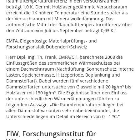
Raumluftemperaturdifferenz in den Versuchsräumen
beträgt 1,0 K. Der mit Holzfaser gedämmte Versuchsraum
erreicht die 1K höhere Temperatur eine Stunde später als
der Versuchsraum mit Mineralwolledämmung. Das
arithmetische Mittel der Raumlufttemperaturdifferenz über
den Zeitraum von Juli bis September beträgt 0,03 K.“
EMPA, Eidgenössige Materialprüfungs- und
Forschungsanstalt Dübendorf/Schweiz
Herr Dipl. Ing. Th. Frank, EMPA/CH, berechnete 2008 die
Einflussgrößen des sommerlichen Wärmeschutzes bei
einem Dachwohnraum (Nachtlüftung, Sonnenschutz, interne
Lasten, Speichermasse, Hitzeperiode, Beplankung und
Dämmstoffart). Dabei wurden fünf verschiedene
Dämmstoffarten untersucht: von Glaswolle mit 20 kg/m³ bis
Holzfaser mit 150 kg/m³. Die Ergebnisse über den Einfluss
der unterschiedlichen Wärmedämmungen führten zu
folgendem Aussage: „Die Raumtemperaturen liegen bei
allen Dämmstoff­varianten sehr nahe beieinander, die
Unterschiede liegen im Detail im Bereich von 0 - 1 °C.“
FIW, Forschungsinstitut für