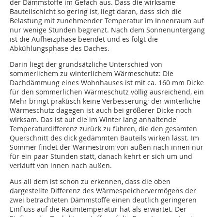
der Dämmstoffe im Gefach aus. Dass die wirksame
Bauteilschicht so gering ist, liegt daran, dass sich die
Belastung mit zunehmender Temperatur im Innenraum auf
nur wenige Stunden begrenzt. Nach dem Sonnenuntergang
ist die Aufheizphase beendet und es folgt die
Abkühlungsphase des Daches.
Darin liegt der grundsätzliche Unterschied von
sommerlichem zu winterlichem Wärmeschutz: Die
Dachdämmung eines Wohnhauses ist mit ca. 160 mm Dicke
für den sommerlichen Wärmeschutz völlig ausreichend, ein
Mehr bringt praktisch keine Verbesserung; der winterliche
Wärmeschutz dagegen ist auch bei größerer Dicke noch
wirksam. Das ist auf die im Winter lang anhaltende
Temperaturdifferenz zurück zu führen, die den gesamten
Querschnitt des dick gedämmten Bauteils wirken lässt. Im
Sommer findet der Wärmestrom von außen nach innen nur
für ein paar Stunden statt, danach kehrt er sich um und
verläuft von innen nach außen.
Aus all dem ist schon zu erkennen, dass die oben
dargestellte Differenz des Wärmespeichervermögens der
zwei betrachteten Dämmstoffe einen deutlich geringeren
Einfluss auf die Raumtemperatur hat als erwartet. Der