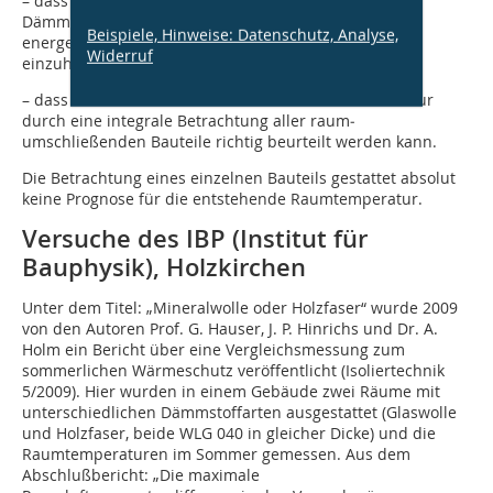
– dass das Wärmespeichervermögen des gewählten
Dämmstoffs praktisch keine Bedeutung hat, dass der
Beispiele, Hinweise: Datenschutz, Analyse,
energetische Mindestwärmeschutz von ≤ 0,3 W/(m²K)
Widerruf
einzuhalten ist,
– dass der sommerliche Wärmeschutz eines Raums nur
durch eine integrale Betrachtung aller raum­
umschließenden Bauteile richtig beurteilt werden kann.
Die Betrachtung eines einzelnen Bauteils gestattet absolut
keine Prognose für die entstehende Raumtemperatur.
Versuche des IBP (Institut für
Bauphysik), Holzkirchen
Unter dem Titel: „Mineralwolle oder Holzfaser“ wurde 2009
von den Autoren Prof. G. Hauser, J. P. Hinrichs und Dr. A.
Holm ein Bericht über eine Vergleichsmessung zum
sommerlichen Wärmeschutz veröffentlicht (Isoliertechnik
5/2009). Hier wurden in einem Gebäude zwei Räume mit
unterschiedlichen Dämmstoffarten ausgestattet (Glaswolle
und Holzfaser, beide WLG 040 in gleicher Dicke) und die
Raumtemperaturen im Sommer gemessen. Aus dem
Abschlußbericht: „Die maximale