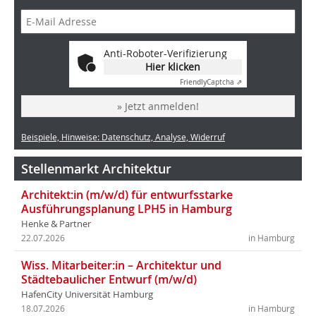
Anti-Roboter-Verifizierung
Hier klicken
Friendly
Captcha ⇗
» Jetzt anmelden!
Beispiele, Hinweise: Datenschutz, Analyse, Widerruf
Stellenmarkt Architektur
Architekt:in (m/w/d) für entwurfsstarke
Ausführungsplanung LPH5 in Hamburg
Henke & Partner
22.07.2026
in Hamburg
Wiss. Mitarbeiter:in – Architektur und
Städtebaulicher Entwurf (m/w/d)
HafenCity Universität Hamburg
18.07.2026
in Hamburg