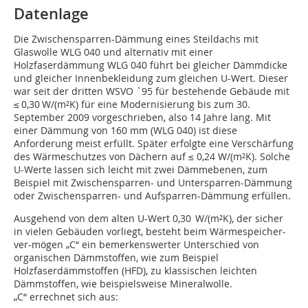
Datenlage
Die Zwischensparren-Dämmung eines Steildachs mit
Glaswolle WLG 040 und alternativ mit einer
Holzfaserdämmung WLG 040 führt bei gleicher Dämmdicke
und gleicher Innenbekleidung zum gleichen U-Wert. Dieser
war seit der dritten WSVO `95 für bestehende Gebäude mit
≤ 0,30 W/(m²K) für eine Modernisierung bis zum 30.
September 2009 vorgeschrieben, also 14 Jahre lang. Mit
einer Dämmung von 160 mm (WLG 040) ist diese
Anforderung meist erfüllt. Später erfolgte eine Verschärfung
des Wärmeschutzes von Dächern auf ≤ 0,24 W/(m²K). Solche
U-Werte lassen sich leicht mit zwei Dämmebenen, zum
Beispiel mit Zwischensparren- und Untersparren-Dämmung
oder Zwischensparren- und Aufsparren-Dämmung erfüllen.
Ausgehend von dem alten U-Wert 0,30 W/(m²K), der sicher
in vielen Gebäuden vorliegt, besteht beim Wärmespeicher­
ver-­mögen „C“ ein bemerkenswerter Unterschied von
organischen Dämmstoffen, wie zum Beispiel
Holzfaserdämmstoffen (HFD), zu klassischen leichten
Dämmstoffen, wie beispielsweise Mineralwolle.
„C“ errechnet sich aus: