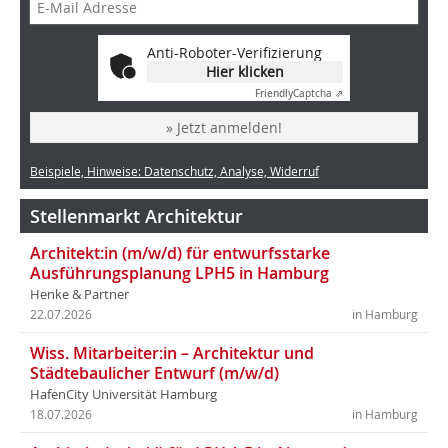
Anti-Roboter-Verifizierung
Hier klicken
Friendly
Captcha ⇗
» Jetzt anmelden!
Beispiele, Hinweise: Datenschutz, Analyse, Widerruf
Stellenmarkt Architektur
Architekt:in (m/w/d) für entwurfsstarke
Ausführungsplanung LPH5 in Hamburg
Henke & Partner
22.07.2026
in Hamburg
Wiss. Mitarbeiter:in – Architektur und
Städtebaulicher Entwurf (m/w/d)
HafenCity Universität Hamburg
18.07.2026
in Hamburg