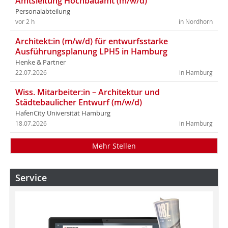
Amtsleitung Hochbauamt (m/w/d)
Personalabteilung
vor 2 h
in Nordhorn
Architekt:in (m/w/d) für entwurfsstarke
Ausführungsplanung LPH5 in Hamburg
Henke & Partner
22.07.2026
in Hamburg
Wiss. Mitarbeiter:in – Architektur und
Städtebaulicher Entwurf (m/w/d)
HafenCity Universität Hamburg
18.07.2026
in Hamburg
Mehr Stellen
Service