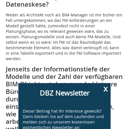
Datenaskese?
Weder als Architekt noch als BIM-Manager ist mir bisher ein
Fall untergekommen, wo das FM Anforderungen an ein
Modell gestellt hätte; zumindest nicht in einer
Planungsphase, wo es relevant gewesen wäre, das zu
wissen. Planungsmodelle sind auch keine FM-Modelle. Und
selbst wenn es so wäre: Im FM ist das Raumobjekt das
bestimmende Element. Alles was damit verknüpft ist, kann
in eine Tabelle exportiert und in die FM-Software importiert
werden.
Jenseits der Informationstiefe der
Modelle­ und der Zahl der verfügbaren
BIM-Objekte stehen gerade kleinere
x
Büros, die sich heute auf eine
DBZ Newsletter
durchgängig digitale Arbeitsweise
einstellen wollen, oft vor der Frage,
Dieser Beitrag hat Ihr Interesse geweckt?
wie offen und vernetzt sie künftig
Dann bleiben Sie auf dem Laufenden und
arbeiten wollen. Welche Software
melden sich zu unserem kostenlosen
wöchentlichen Newsletter an:
wollen wir verwenden? Wieviel