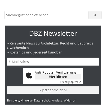
DBZ Newsletter
» Relevante News zu Architektur, Recht und Baupraxis
» wöchentlich
» Kostenlos und jederzeit kündbar
Anti-Roboter-Verifizierung
Hier klicken
Friendly
Captcha ⇗
» Jetzt anmelden!
Beispiele, Hinweise: Datenschutz, Analyse, Widerruf