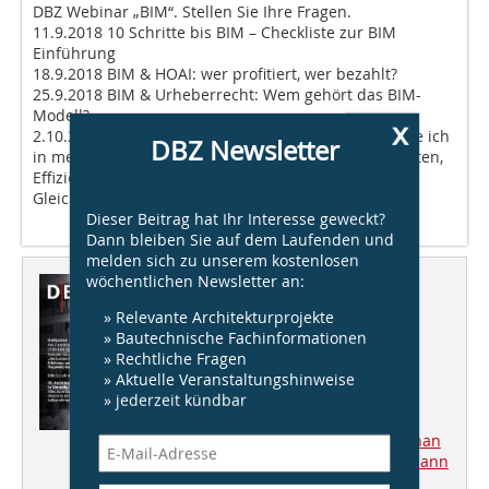
DBZ Webinar „BIM“. Stellen Sie Ihre Fragen.
11.9.2018 10 Schritte bis BIM – Checkliste zur BIM
Einführung
18.9.2018 BIM & HOAI: wer profitiert, wer bezahlt?
25.9.2018 BIM & Urheberrecht: Wem gehört das BIM-
Modell?
x
2.10.2018 Qualifikation der Mitarbeiter: Wen brauche ich
DBZ Newsletter
in meinem Team? 9.10.2018 BIM im Praxischeck: Kosten,
Effizienz, Zufriedenheit
Gleich anmelden unter
DBZ.de/webinar
Dieser Beitrag hat Ihr Interesse geweckt?
Dann bleiben Sie auf dem Laufenden und
melden sich zu unserem kostenlosen
wöchentlichen Newsletter an:
Dieser Artikel erschien in
» Relevante Architekturprojekte
DBZ 7/8/2018
» Bautechnische Fachinformationen
» Rechtliche Fragen
Tragwerk
» Aktuelle Veranstaltungshinweise
» jederzeit kündbar
Heftpaten
Ralf Hartmann-Linden und Stephan
Adelberg, Kempen Krause Hartmann
„Besonders sind Projekte mit