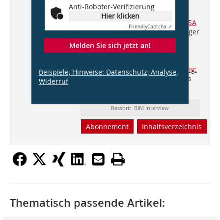
schönem Kraftfluss“
Anti-Roboter-Verifizierung
Hier klicken
Trumpf Smart Factory, Chicago/USA
Friendly
Captcha ⇗
Knippers Helbig & Barkow Leibinger
Architekten
Melden Sie sich jetzt an!
BIM: Es lohnt sich!
16. Architekturbiennale in Venedig:
Beispiele, Hinweise: Datenschutz, Analyse,
Alles ist erlaubt für alle, denen es
Widerruf
erlaubt ist, teilzunehmen
Ressort: BIM Interview
Abonnement
Inhaltsverzeichnis
Thematisch passende Artikel: