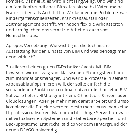
komplex. Das heißt, es wird nicht langweilig. Und wir sind
ein familienfreundliches Büro. Ich bin selbst Vater, meine
Frau ist ebenfalls Architektin. Wir kennen die Probleme, was
Kindergartenschließzeiten, Krankheitsausfall oder
Zeitmanagement betrifft. Wir haben flexible Arbeitszeiten
und ermöglichen das vernetzte Arbeiten auch vom
Homeoffice aus.
Apropos Vernetzung: Wie wichtig ist die technische
Ausstattung für den Einsatz von BIM und was benötigt man
denn wirklich?
Zu allererst einen guten IT-Techniker (lacht). Mit BIM
bewegen wir uns weg vom klassischen Planungsberuf hin
zum Informationsmanager. Und wer die Prozesse in seinem
Arbeitsablauf optimieren will, der sollte einfach die
vorhandenen Funktionen optimal nutzen, die ihm seine BIM-
Software liefert. BIM beginnt klein. Ohne teure Server- oder
Cloudlösungen. Aber: Je mehr man damit arbeitet und umso
komplexer die Projekte werden, desto mehr muss man seine
IT professionalisieren. Man braucht richtige Serverhardware
mit virtualisierten Systemen und skalierbare Speicher- und
Backupsys­teme. Erst recht ist dies vor dem Hintergrund der
neuen DSVGO notwendig.