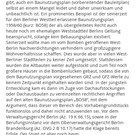
gibt, auch ein Baunutzungsplan (vorbereitender Bauleitplan)
selbst an einem Mangel leidet und daher unwirksam und
unbeachtlich ist. Ein prominentes Beispiel ist der seinerzeit
für den Berliner Westteil erlassene Baunutzungsplan
1958/60 (kurz: BO58) der als übergeleitetes Recht auch
heute noch im ehemaligen Weststadtteil Berlins Geltung
beansprucht, solange kein Bebauungsplan existiert.
Seinerzeit wollte man im vom Bomben getroffenen West-
Berlin Nachverdichtungen verhindern und großzügigere
Wohnverhältnisse schaffen. Dies wurde aber in vielen West-
Berliner Stadtteilen zu keiner Zeit umgesetzt. Stattdessen
wurden die Altbauten weiter aufgestockt und zum Teil noch
größere Häuser in die Bombenlücken gebaut, sodass die von
dem Baunutzungsplan vorgesehenen GRZ und GFZ-Werte zu
keinem Zeitpunkt eingehalten worden sind. In der jüngsten
Entwicklung kam es dann im Zuge von Dachaufstockungen
oder Dachausbauten zu vereinzelten rechtlichen Angriffen
auf den alten Baunutzuungsplan „BO58“, mit dem
Argument, dass dieser im Bereich des Vorhabengrundstücks
funktionslos und daher nicht anzuwenden sei. Vor dem
Verwaltungsgericht Berlin (Az. 19 K 66.15), sowie in der
Berufungsinstanz vor dem Oberverwaltungsgericht Berlin-
Brandenburg (Az. OVG 2 B 10.17) hatte die Klage bereits
Erfolg. Der Streit ist aber noch beim