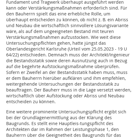
Fundament und Tragwerk überhaupt ausgeführt werden
kann oder Verstärkungsmaßnahmen erforderlich sind. Für
den Bauherrn spielt das eine erhebliche Rolle, um
überhaupt entscheiden zu können, ob nicht z. B. ein Abriss
und Neubau die wirtschaftlich sinnvollere Lösungsvariante
wäre, als auf dem ungeeigneten Bestand mit teuren
Verstärkungsmaßnahmen aufzustocken. Wie weit diese
Untersuchungspflichten gehen, hatte jüngst das
Oberlandesgericht Karlsruhe (Urteil vom 25.05.2023 - 19 U
64/22) entschieden. Demnach muss der Architekt/Ingenieur
die Bestandsstatik sowie deren Ausnutzung auch in Bezug
auf die begehrte Aufstockungsmaßnahme überprüfen.
Sofern er Zweifel an der Bestandsstatik haben muss, muss
er dem Bauherrn hierüber aufklären und ihm empfehlen,
weitergehende Untersuchungen der Bestandsstatik zu
beauftragen. Der Bauherr muss in die Lage versetzt werden,
wirtschaftlich über Aufstockung oder Abriss und Neubau
entscheiden zu können.
Eine weitere prominente Untersuchungspflicht ergibt sich
bei der Grundlagenermittlung aus der Klärung des
Baugrunds. Es stellt eine Hauptleis-tungspflicht des
Architekten dar im Rahmen der Leistungsphase 1, den
Bauherrn über die Geeignetheit des Baugrunds für das