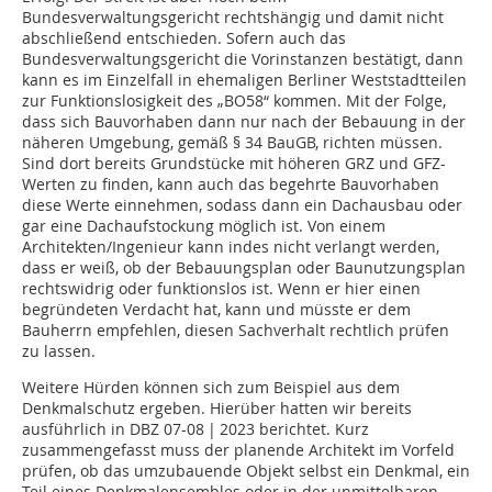
Bundesverwaltungsgericht rechtshängig und damit nicht
abschließend entschieden. Sofern auch das
Bundesverwaltungsgericht die Vorinstanzen bestätigt, dann
kann es im Einzelfall in ehemaligen Berliner Weststadtteilen
zur Funktionslosigkeit des „BO58“ kommen. Mit der Folge,
dass sich Bauvorhaben dann nur nach der Bebauung in der
näheren Umgebung, gemäß § 34 BauGB, richten müssen.
Sind dort bereits Grundstücke mit höheren GRZ und GFZ-
Werten zu finden, kann auch das begehrte Bauvorhaben
diese Werte einnehmen, sodass dann ein Dachausbau oder
gar eine Dachaufstockung möglich ist. Von einem
Architekten/Ingenieur kann indes nicht verlangt werden,
dass er weiß, ob der Bebauungsplan oder Baunutzungsplan
rechtswidrig oder funktionslos ist. Wenn er hier einen
begründeten Verdacht hat, kann und müsste er dem
Bauherrn empfehlen, diesen Sachverhalt rechtlich prüfen
zu lassen.
Weitere Hürden können sich zum Beispiel aus dem
Denkmalschutz ergeben. Hierüber hatten wir bereits
ausführlich in DBZ 07-08 | 2023 berichtet. Kurz
zusammengefasst muss der planende Architekt im Vorfeld
prüfen, ob das umzubauende Objekt selbst ein Denkmal, ein
Teil eines Denkmalensembles oder in der unmittelbaren