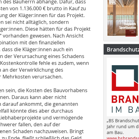
n des Bauherrn abhänge. Dafür, dass
ten von 1.136.000 € brutto in Kauf zu
g der Kläger:innen für das Projekt.
ei nicht alltäglich, sondern
ger:innen. Diese hätten für das Projekt
us“ vorhanden gewesen. Nach Ansicht
nation mit den finanziellen
Brandschut
dass die Kläger:innen auch ein
An der Verursachung eines Schadens
 Kostenkontrolle fehle es zudem, wenn
n an der Verwirklichung des
ar Mehrkosten verursachen.
ten sein, die Kosten des Bauvorhabens
anen. Daraus kann aber nicht
m darauf ankommt, die genannten
elfall könnte dies aber durchaus
 Liebhaberprojekte und vermögende
„BS Brandschut
hwerer fallen, den auf der
Jahr rund um 
enen Schaden nachzuweisen. Bringt
am Bau.
u Ende, fließt schließlich das Geld
www.bsbrandsc