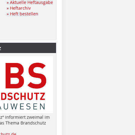
» Aktuelle Heftausgabe
» Heftarchiv
» Heft bestellen
z
z“ informiert zweimal im
das Thema Brandschutz
hutz.de