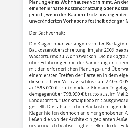
Planung eines Wohnhauses vornimmt. An der
eine fehlerhafte Kostenschätzung oder Kosten
jedoch, wenn der Bauherr trotz ansteigender
unveränderten Vorhabens festhält oder gar 
Der Sachverhalt:
Die Kläger:innen verlangen von der Beklagte
Baukostenüberschreitung. Im Jahr 2009 beabs
Wasserturms zu Wohnzwecken. Die beklagte Ar
über Erfahrungen mit der Sanierung und de
mit den erforderlichen Planungs- und Überw
einem ersten Treffen der Parteien in dem ei
diese noch vor Vertragsschluss am 22.05.2009
auf 595.000 € brutto endete. Eine am Folgetag
demgegenüber 798.990 € brutto aus. Im Mai 
Landesamt für Denkmalpflege mit ausgewiese
gestellt. Die tatsächlichen Baukosten lagen de
Kläger hielten dennoch an einer gehobenen 
ließen die von der Architektin geplanten Auß
ursprünglich beabsichtigt erstellen. In der 