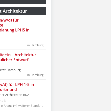
t Architektur
(m/w/d) für
ke
lanung LPH5 in
in Hamburg
ter:in – Architektur
ulicher Entwurf
sität Hamburg
in Hamburg
w/d) für LPH 1-5 in
Dortmund
tner Architekten BDA
tmbB
in Ahaus (+1 weiterer Standort)