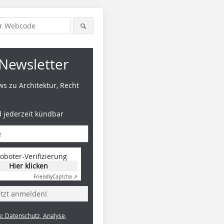
Newsletter
s zu Architektur, Recht
d jederzeit kündbar
oboter-Verifizierung
Hier klicken
Friendly
Captcha ⇗
etzt anmelden!
e: Datenschutz, Analyse,