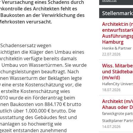
 Verursachung eines Schadens durch
kontrolle des Architekten fehlt es
Stellenmark
 Baukosten an der Verwirklichung des
Mehrkosten verursacht.
Architekt:in 
entwurfsstar
Ausführungsp
Hamburg
n Schadensersatz wegen
Henke & Partner
ichtigten die Kläger den Umbau eines
22.07.2026
chitektin verfügte bereits damals
m Umbau von Wassertürmen. Sie wurde
Wiss. Mitarbei
achungsleistungen beauftragt. Nach
und Städteba
(m/w/d)
genen Wasserturm der Beklagten legte
 eine erste Kostenschätzung vor, die
HafenCity Univer
18.07.2026
 erstellte Kostenschätzung wies
2010 wurde ein Förderantrag beim
Architekt (m/
nen Baukosten von 884.170 € brutto
Ahaus oder 
utlich über 1.000.000 € brutto. Die
farwickgrote par
Ausstattung des Gebäudes fest und
Stadtplaner Par
enanlagen so hochwertig wie
14.07.2026
Folgezeit entstanden zunehmend