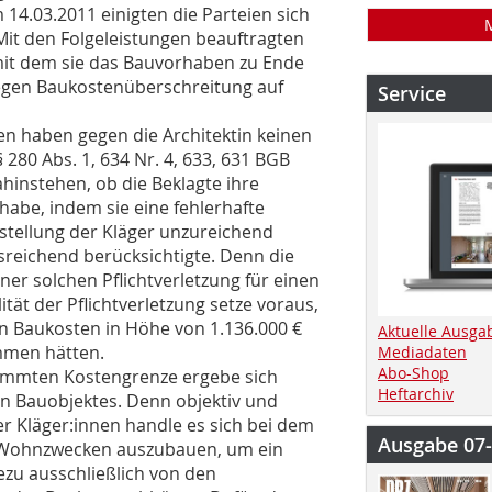
14.03.2011 einigten die Parteien sich
Mit den Folgeleistungen beauftragten
 mit dem sie das Bauvorhaben zu Ende
wegen Baukostenüberschreitung auf
Service
en haben gegen die Architektin keinen
280 Abs. 1, 634 Nr. 4, 633, 631 BGB
instehen, ob die Beklagte ihre
 habe, indem sie eine fehlerhafte
stellung der Kläger unzureichend
sreichend berücksichtigte. Denn die
iner solchen Pflichtverletzung für einen
tät der Pflichtverletzung setze voraus,
on Baukosten in Höhe von 1.136.000 €
Aktuelle Ausga
men hätten.
Mediadaten
Abo-Shop
stimmten Kostengrenze ergebe sich
Heftarchiv
en Bauobjektes. Denn objektiv und
r Kläger:innen handle es sich bei dem
Ausgabe 07
 Wohnzwecken auszubauen, um ein
zu ausschließlich von den