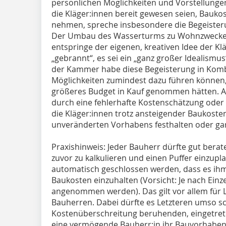
persönlichen Möglichkeiten und Vorstellunge
die Kläger:innen bereit gewesen seien, Baukos
nehmen, spreche insbesondere die Begeisterun
Der Umbau des Wasserturms zu Wohnzwecken s
entspringe der eigenen, kreativen Idee der Klä
„gebrannt“, es sei ein „ganz großer Idealism
der Kammer habe diese Begeisterung in Kombi
Möglichkeiten zumindest dazu führen können, 
größeres Budget in Kauf genommen hätten. 
durch eine fehlerhafte Kostenschätzung oder
die Kläger:innen trotz ansteigender Baukoste
unveränderten Vorhabens festhalten oder g
Praxishinweis: Jeder Bauherr dürfte gut bera
zuvor zu kalkulieren und einen Puffer einzupl
automatisch geschlossen werden, dass es ih
Baukosten einzuhalten (Vorsicht: Je nach Einz
angenommen werden). Das gilt vor allem für
Bauherren. Dabei dürfte es Letzteren umso sc
Kostenüberschreitung beruhenden, eingetret
eine vermögende Bauherr:in ihr Bauvorhaben z