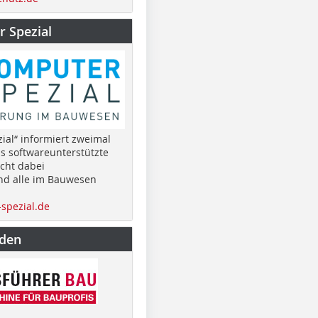
 Spezial
ial“ informiert zweimal
as softwareunterstützte
cht dabei
nd alle im Bauwesen
spezial.de
nden