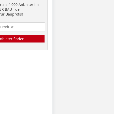
 als 4.000 Anbieter im
R BAU - der
ür Bauprofis!
nbieter finden!