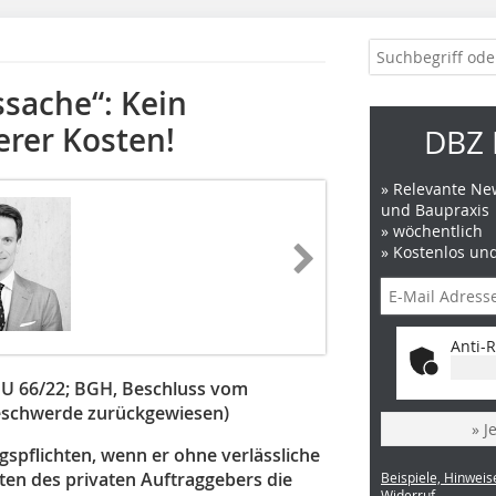
sache“: Kein
erer Kosten!
DBZ 
» Relevante New
und Baupraxis
» wöchentlich
» Kostenlos un
Anti-R
 U 66/22; BGH, Beschluss vom
beschwerde zurückgewiesen)
» J
agspflichten, wenn er ohne verlässliche
ten des privaten Auftraggebers die
Beispiele, Hinweis
Widerruf