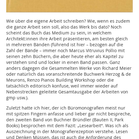
Wie über die eigene Arbeit schreiben? Wie, wenn es zudem
die ganze Arbeit sein soll, also das Werk bis dato? Noch
scheint das Buch das Medium zu sein, in welchem
Architekt:innen ihre Arbeit präsentieren, am besten gleich
in mehreren Bänden (führend ist hier – bezogen auf die
Zahl der Bände – immer noch Marcus Vitruvius Pollio mit
seinen zehn Büchern, die aber heute eher als Kapitel zu
verstehen sind und locker in einen Band passen. Ganz
anders dagegen die Gesammelten Werke von Richard Meier
oder natürlich das voranschreitende Buchwerk Herzog & de
Meurons, Renzo Pianos Building Workshop oder die
tatsächlich editorisch konfuse, weil immer wieder auf
Nebenstrecken geleitete Gesamtausgabe der Arbeiten von
gmp usw.).
Zuletzt hatte ich hier, der ich Büromonografien meist nur
mit spitzen Fingern anfasse und lieber gar nicht bespreche,
den zweiten Band von Buchner Bründler (Bauten II, Park
Books) besprochen mit dem Fazit: „Lesearbeit“. Was ich als
Auszeichnung in der Monografierezeption verstehe. Lesen
und Denken Müssen, das ist auch die Anforderung des