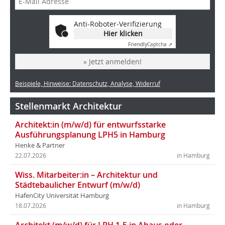
Anti-Roboter-Verifizierung
Hier klicken
Friendly
Captcha ⇗
» Jetzt anmelden!
Beispiele, Hinweise: Datenschutz, Analyse, Widerruf
Stellenmarkt Architektur
Architekt:in (m/w/d) für entwurfsstarke
Ausführungsplanung LPH5 in Hamburg
Henke & Partner
22.07.2026
in Hamburg
Wiss. Mitarbeiter:in – Architektur und
Städtebaulicher Entwurf (m/w/d)
HafenCity Universität Hamburg
18.07.2026
in Hamburg
Architekt (m/w/d) für LPH 1-5 in Ahaus oder