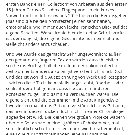
ersten Bands einer „Collection“ von Arbeiten aus den ersten
15 Jahren Caruso St. Johns. Eingespannt in ein kurzes
Vorwort und ein Interview aus 2019 bieten die Herausgeber
(das sind die beiden Architekten) einen sehr nahen,
emotionalen, wie immer auch leicht ironischen Blick auf das
eigene Schaffen. Wobei Ironie hier der kleine Schritt zurück
ist, der nötig ist, die eigene Geschichte noch einmal und
vielleicht anders anzuschauen.
Und wie wurde das gemacht? Sehr ungewöhnlich; außer
den genannten jüngeren Texten wurden ausschließlich
solche ins Buch geholt, die in dem hier dokumentierten
Zeitraum entstanden, also längst veröffentlicht sind. Doch –
und das ist wohl die Auszeichnung von Werk und Rezeption
– wirken diese Texte keinesfalls angestaubt, überholt oder
schlicht derart allgemein, dass sie auch in anderen
Kontexten zu ge- und damit zu verbrauchen wären. Die
eigene Sicht und die der immer in die Arbeit irgendwie
Involvierten macht das Gebaute verständlich, das Gebaute,
das hier in diesem dicken Buch nicht in einer Chronologie
abgearbeitet wird. Die kleinen wie großen Projekte wabern
über die Seiten wie in einer größeren Echokammer, mal
sehr deutlich, scharf umrissen, dann wieder schemenhaft,
eine Folie für Fortschreibungen, eine hauchdünne