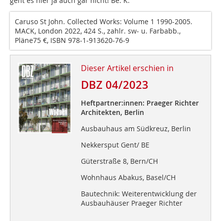
geht es hier ja auch gar nicht! Be. K.
Caruso St John. Collected Works: Volume 1 1990-2005.
MACK, London 2022, 424 S., zahlr. sw- u. Farbabb.,
Pläne75 €, ISBN 978-1-913620-76-9
Dieser Artikel erschien in
DBZ 04/2023
Heftpartner:innen: Praeger Richter
Architekten, Berlin
Ausbauhaus am Südkreuz, Berlin
Nekkersput Gent/ BE
Güterstraße 8, Bern/CH
Wohnhaus Abakus, Basel/CH
Bautechnik: Weiterentwicklung der
Ausbauhäuser Praeger Richter