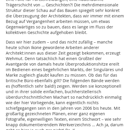
Trägerschicht von … Geschichten?! Die mehrdimensionale
Struktur dieser Schau auf das Bauen spiegelt sehr konkret
die Überzeugung der Architekten, dass wir immer mit einem
Bezug auf Vergangenheit arbeiten müssen, um etwas
Gegenwärtiges so zu bauen, dass es lange im Fluss der
kollektiven Geschichte aufgehoben bleibt.
Dass wir hier zudem – und das nicht zufällig – manche
heute schon Ikone gewordene Arbeiten anderer
Architekt:innen aus dieser Zeit gezeigt bekommen, erzeugt
Wehmut. Denn tatsächlich hat einen Großteil der
Avantgarde von damals heute Überproduktionshitze ereilt
im Bedienen eines begehrlichen Markts, der Singuläres und
Marke zugleich glaubt kaufen zu müssen. Ob das für das
britische Büro ebenfalls gilt? Die folgenden Bände werden
es (hoffentlich sehr bald!) zeigen. Werden sie konzeptionell
und in ihrer solide einfachen, buchherstellerisch
überdurchschnittlichen Machart so nachdrücklich einmalig
wie der hier Vorliegende, kann eigentlich nichts
schiefgegangen sein in den Jahren von 2006 bis heute. Mit
großartig gezeichneten Plänen, einer ganz eigenen
Fotografie, eigenwilligen Texten, einem Stichwort – wie sehr
knapp dokumentierendem Werkverzeichnis … Ach ja, darum