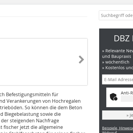
DBZ 
» Relevante New
und Baupraxis
» wöchentlich
» Kostenlos un
Anti-R
ach Befestigungsmitteln für
sind Verankerungen von Hochregalen
strieböden. So können die dem Beton
nd Biegebelastung sowie die
» J
 der steigenden Nachfrage
fischer jetzt die allgemeine
Beispiele, Hinweis
Widerruf