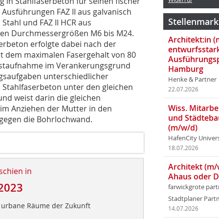
in Stahlfaserbeton für seinen fischer
ie Ausführungen FAZ II aus galvanisch
Stellenmark
 Stahl und FAZ II HCR aus
 den Durchmessergrößen M6 bis M24.
Architekt:in 
erbeton erfolgte dabei nach der
entwurfsstar
mit dem maximalen Fasergehalt von 80
Ausführungsp
 Lastaufnahme im Verankerungsgrund
Hamburg
ngsaufgaben unterschiedlicher
Henke & Partner
n Stahlfaserbeton unter den gleichen
22.07.2026
d weist darin die gleichen
Wiss. Mitarbei
eim Anziehen der Mutter in den
und Städteba
t gegen die Bohrlochwand.
(m/w/d)
HafenCity Univer
18.07.2026
Architekt (m/
schien in
Ahaus oder 
2023
farwickgrote par
Stadtplaner Par
e urbane Räume der Zukunft
14.07.2026