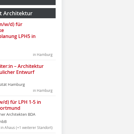
t Architektur
(m/w/d) für
ke
lanung LPH5 in
in Hamburg
ter:in – Architektur
ulicher Entwurf
sität Hamburg
in Hamburg
w/d) für LPH 1-5 in
Dortmund
tner Architekten BDA
tmbB
in Ahaus (+1 weiterer Standort)