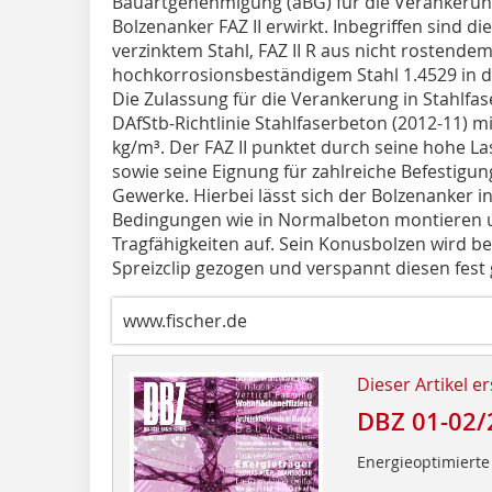
Bauartgenehmigung (aBG) für die Verankerung 
Bolzenanker FAZ II erwirkt. Inbegriffen sind d
verzinktem Stahl, FAZ II R aus nicht rostendem
hochkorrosionsbeständigem Stahl 1.4529 in
Die Zulassung für die Verankerung in Stahlfas
DAfStb-Richtlinie Stahlfaserbeton (2012-11) 
kg/m³. Der FAZ II punktet durch seine hohe
sowie seine Eignung für zahlreiche Befestigu
Gewerke. Hierbei lässt sich der Bolzenanker i
Bedingungen wie in Normalbeton montieren un
Tragfähigkeiten auf. Sein Konusbolzen wird b
Spreizclip gezogen und verspannt diesen fes
www.fischer.de
Dieser Artikel er
DBZ 01-02/
Energieoptimiert