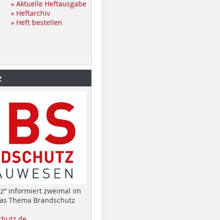
» Aktuelle Heftausgabe
» Heftarchiv
» Heft bestellen
z
z“ informiert zweimal im
das Thema Brandschutz
hutz.de