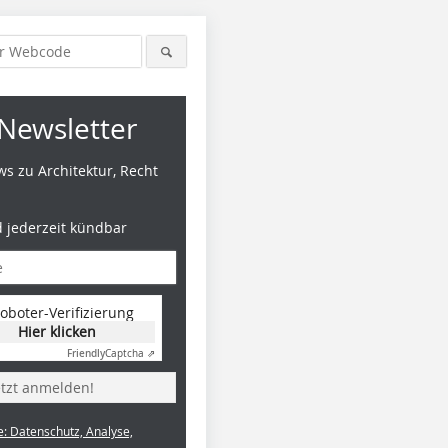
Newsletter
s zu Architektur, Recht
d jederzeit kündbar
oboter-Verifizierung
Hier klicken
Friendly
Captcha ⇗
etzt anmelden!
e: Datenschutz, Analyse,