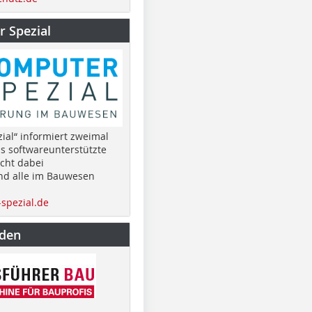
 Spezial
ial“ informiert zweimal
as softwareunterstützte
cht dabei
nd alle im Bauwesen
spezial.de
nden