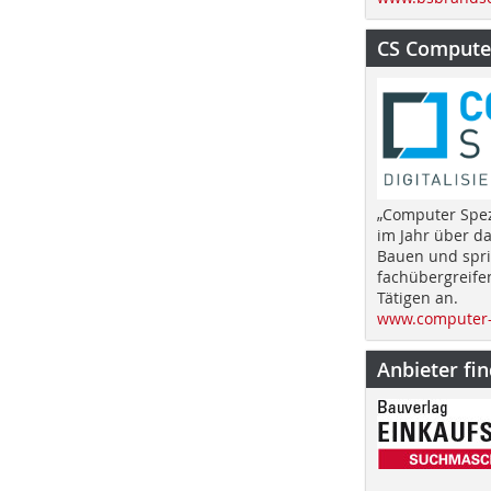
CS Computer
„Computer Spez
im Jahr über d
Bauen und spri
fachübergreife
Tätigen an.
www.computer-
Anbieter fi