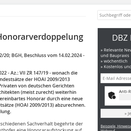
 Honorarverdoppelung
DBZ 
» Relevante New
42/20; BGH, Beschluss vom 14.02.2024 -
und Baupraxis
» wöchentlich
» Kostenlos un
 - Az.: VII ZR 147/19 - wonach die
ndestsätze der HOAI 2009/2013
 Privaten von deutschen Gerichten
Anti-R
itekten (meist zurecht) weiterhin
vereinbartes Honorar durch eine neue
stsätze (HOAI 2009/2013) abzurechnen.
lung.
» J
schiedenen Sachverhalt begehrte der
Beispiele, Hinweis
sthofes eine Honoraraufstockung auf
Widerruf