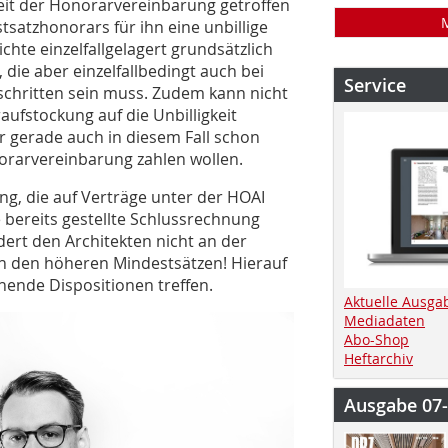
eit der Honorarvereinbarung getroffen
satzhonorars für ihn eine unbillige
hte einzelfallgelagert grundsätzlich
 die aber einzelfallbedingt auch bei
Service
chritten sein muss. Zudem kann nicht
ufstockung auf die Unbilligkeit
r gerade auch in diesem Fall schon
orarvereinbarung zahlen wollen.
ng, die auf Verträge unter der HOAI
 bereits gestellte Schlussrechnung
ert den Architekten nicht an der
h den höheren Mindestsätzen! Hierauf
ende Dispositionen treffen.
Aktuelle Ausga
Mediadaten
Abo-Shop
Heftarchiv
Ausgabe 07