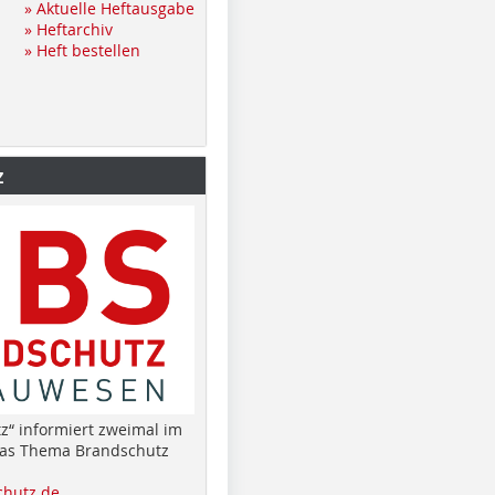
» Aktuelle Heftausgabe
» Heftarchiv
» Heft bestellen
z
z“ informiert zweimal im
das Thema Brandschutz
hutz.de