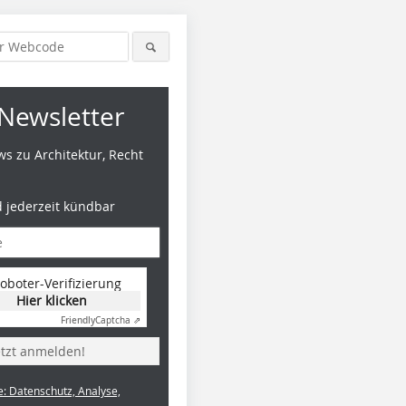
Newsletter
s zu Architektur, Recht
d jederzeit kündbar
oboter-Verifizierung
Hier klicken
Friendly
Captcha ⇗
etzt anmelden!
e: Datenschutz, Analyse,