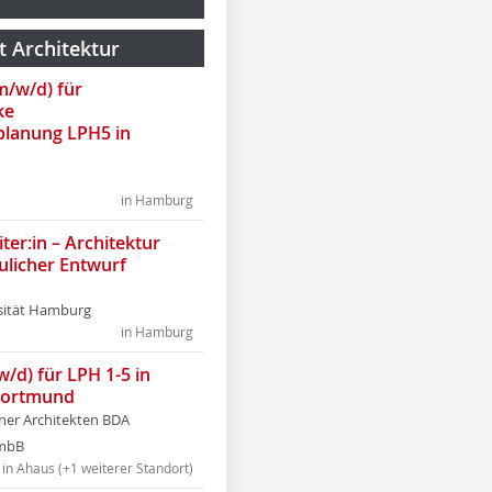
t Architektur
(m/w/d) für
ke
lanung LPH5 in
in Hamburg
ter:in – Architektur
ulicher Entwurf
sität Hamburg
in Hamburg
w/d) für LPH 1-5 in
Dortmund
tner Architekten BDA
tmbB
in Ahaus (+1 weiterer Standort)