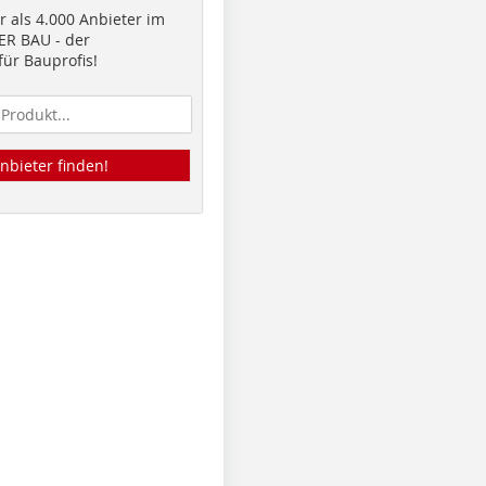
 als 4.000 Anbieter im
R BAU - der
ür Bauprofis!
nbieter finden!