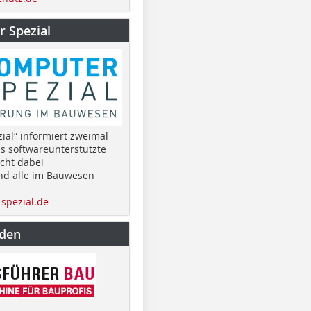
 Spezial
ial“ informiert zweimal
as softwareunterstützte
cht dabei
nd alle im Bauwesen
spezial.de
nden