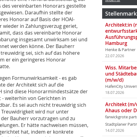
s des vereinbarten Honorars gestellte
ewiesen. Daraufhin stellte der
Stellenmark
eres Honorar auf Basis der HOAI-
Architekt:in 
 wieder in Zahlungsverzug geriet,
entwurfsstar
damit, dass das vereinbarte Honorar
Ausführungsp
barung insgesamt unwirksam sei und
Hamburg
hnet werden könne. Der Bauherr
Henke & Partner
reuwidrig sei, sich auf das höhere
22.07.2026
m er ein geringeres Honorar
atte.
Wiss. Mitarbei
und Städteba
Wegen Formunwirksamkeit - es gab
(m/w/d)
e der Architekt sich auf die
HafenCity Univer
 sind diese Honorarmindestsätze der
18.07.2026
 - weiterhin von Gerichten in
Architekt (m/
bar. Es sei auch nicht treuwidrig sich
Ahaus oder 
 Treuwidrigkeit wird nur unter
farwickgrote par
der Bauherr vorzutragen und zu
gelungen. Er hätte nachweisen müssen,
Stadtplaner Par
14.07.2026
gerichtet hat, indem er konkrete