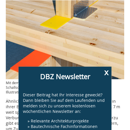
x
DBZ Newsletter
Mit dem zunehmenden Mehrgeschossbau im Holzbau rückt der
Schallschutz in den Fokus
Illustration: Rothoblaas
Dieser Beitrag hat Ihr Interesse geweckt?
Dann bleiben Sie auf dem Laufenden und
Ähnlich wie Betonfertigteile sind auch die BSP-Platten in
melden sich zu unserem kostenlosen
ihrer Breite durch Produktion und Transport begrenzt. 7 m
wöchentlichen Newsletter an:
weit spannende Platten sind daher nur mit
Verbundlösungen auf der Baustelle zu realisieren. Hierzu
» Relevante Architekturprojekte
gibt es verschiedene Ansätze. Versuche mit Deckbrettern,
» Bautechnische Fachinformationen
um Zug und Schub aufzunehmen,