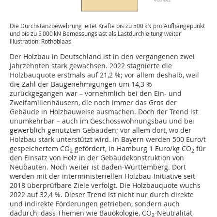
Die Durchstanzbewehrung leitet Kräfte bis zu 500 kN pro Aufhängepunkt
und bis zu 5 000 kN Bemessungslast als Lastdurchleitung weiter
Illustration: Rothoblaas
Der Holzbau in Deutschland ist in den vergangenen zwei
Jahrzehnten stark gewachsen. 2022 stagnierte die
Holzbauquote erstmals auf 21,2 %; vor allem deshalb, weil
die Zahl der Baugenehmigungen um 14,3 %
zurückgegangen war – vornehmlich bei den Ein- und
Zweifamilienhäusern, die noch immer das Gros der
Gebäude in Holzbauweise ausmachen. Doch der Trend ist
unumkehrbar – auch im Geschosswohnungsbau und bei
gewerblich genutzten Gebäuden; vor allem dort, wo der
Holzbau stark unterstützt wird. In Bayern werden 500 Euro/t
gespeichertem CO
gefördert, in Hamburg 1 Euro/kg CO
für
2
2
den Einsatz von Holz in der Gebäudekonstruktion von
Neubauten. Noch weiter ist Baden-Württemberg. Dort
werden mit der interministeriellen Holzbau-Initiative seit
2018 überprüfbare Ziele verfolgt. Die Holzbauquote wuchs
2022 auf 32,4 %. Dieser Trend ist nicht nur durch direkte
und indirekte Förderungen getrieben, sondern auch
dadurch, dass Themen wie Bauökologie, CO
-Neutralität,
2