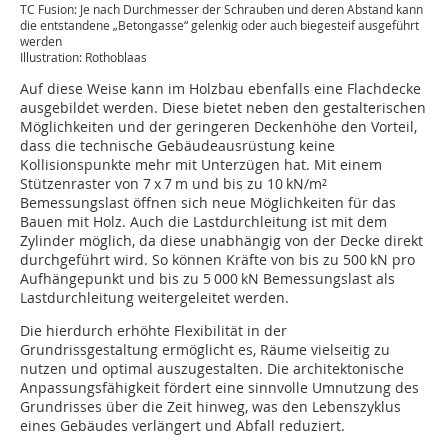
TC Fusion: Je nach Durchmesser der Schrauben und deren Abstand kann
die entstandene „Betongasse“ gelenkig oder auch biegesteif ausgeführt
werden
Illustration: Rothoblaas
Auf diese Weise kann im Holzbau ebenfalls eine Flachdecke
ausgebildet werden. Diese bietet neben den gestalterischen
Möglichkeiten und der geringeren Deckenhöhe den Vorteil,
dass die technische Gebäudeausrüstung keine
Kollisionspunkte mehr mit Unterzügen hat. Mit einem
Stützenraster von 7 x 7 m und bis zu 10 kN/m²
Bemessungslast öffnen sich neue Möglichkeiten für das
Bauen mit Holz. Auch die Lastdurchleitung ist mit dem
Zylinder möglich, da diese unabhängig von der Decke direkt
durchgeführt wird. So können Kräfte von bis zu 500 kN pro
Aufhängepunkt und bis zu 5 000 kN Bemessungslast als
Lastdurchleitung weitergeleitet werden.
Die hierdurch erhöhte Flexibilität in der
Grundrissgestaltung ermöglicht es, Räume vielseitig zu
nutzen und optimal auszugestalten. Die architektonische
Anpassungsfähigkeit fördert eine sinnvolle Umnutzung des
Grundrisses über die Zeit hinweg, was den Lebenszyklus
eines Gebäudes verlängert und Abfall reduziert.