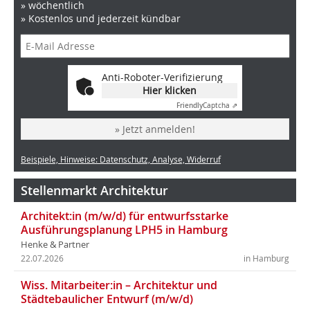
» wöchentlich
» Kostenlos und jederzeit kündbar
Anti-Roboter-Verifizierung
Hier klicken
Friendly
Captcha ⇗
» Jetzt anmelden!
Beispiele, Hinweise: Datenschutz, Analyse, Widerruf
Stellenmarkt Architektur
Architekt:in (m/w/d) für entwurfsstarke
Ausführungsplanung LPH5 in Hamburg
Henke & Partner
22.07.2026
in Hamburg
Wiss. Mitarbeiter:in – Architektur und
Städtebaulicher Entwurf (m/w/d)