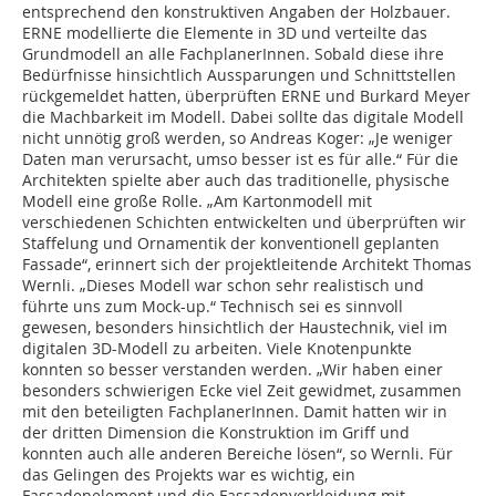
entsprechend den konstruktiven Angaben der Holzbauer.
ERNE modellierte die Elemente in 3D und verteilte das
Grundmodell an alle FachplanerInnen. Sobald diese ihre
Bedürfnisse hinsichtlich Aussparungen und Schnittstellen
rückgemeldet hatten, überprüften ERNE und Burkard Meyer
die Machbarkeit im Modell. Dabei sollte das digitale Modell
nicht unnötig groß werden, so Andreas Koger: „Je weniger
Daten man verursacht, umso besser ist es für alle.“ Für die
Architekten spielte aber auch das traditionelle, physische
Modell eine große Rolle. „Am Kartonmodell mit
verschiedenen Schichten entwickelten und überprüften wir
Staffelung und Ornamentik der konventionell geplanten
Fassade“, erinnert sich der projektleitende Architekt Thomas
Wernli. „Dieses Modell war schon sehr realistisch und
führte uns zum Mock-up.“ Technisch sei es sinnvoll
gewesen, besonders hinsichtlich der Haustechnik, viel im
digitalen 3D-Modell zu arbeiten. Viele Knotenpunkte
konnten so besser verstanden werden. „Wir haben einer
besonders schwierigen Ecke viel Zeit gewidmet, zusammen
mit den beteiligten FachplanerInnen. Damit hatten wir in
der dritten Dimension die Konstruktion im Griff und
konnten auch alle anderen Bereiche lösen“, so Wernli. Für
das Gelingen des Projekts war es wichtig, ein
Fassadenelement und die Fassadenverkleidung mit