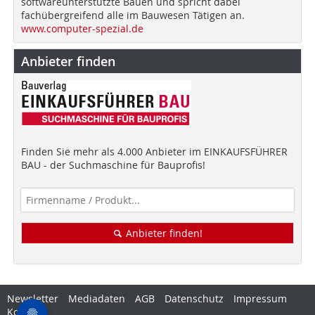
softwareunterstützte Bauen und spricht dabei
fachübergreifend alle im Bauwesen Tätigen an.
www.computer-spezial.de
Anbieter finden
Finden Sie mehr als 4.000 Anbieter im EINKAUFSFÜHRER
BAU - der Suchmaschine für Bauprofis!
Anbieter finden!
Newsletter
Mediadaten
AGB
Datenschutz
Impressum
Kontakt