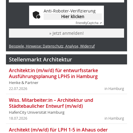
Anti-Roboter-Verifizierung
Hier klicken
Friendly
Captcha ⇗
» Jetzt anmelden!
Beispiele, Hinweise: Datenschutz, Analyse, Widerruf
Stellenmarkt Architektur
Architekt:in (m/w/d) für entwurfsstarke
Ausführungsplanung LPH5 in Hamburg
Henke & Partner
22.07.2026
in Hamburg
Wiss. Mitarbeiter:in – Architektur und
Städtebaulicher Entwurf (m/w/d)
HafenCity Universität Hamburg
18.07.2026
in Hamburg
Architekt (m/w/d) für LPH 1-5 in Ahaus oder