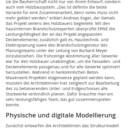
sie die Bauherrschaft nicht nur von ihrem Entwurf, sondern
auch vom Holzbausystem. „Das ist definitiv die beste
Variante für eine Zusammenarbeit, denn vieles muss nicht
mehr geklärt werden,“ erklärt Andreas Koger, der damals
das Projekt seitens des Holzbauers begleitete. Mit den
hausinternen Brandschutzexperten überprüfte ERNE die
Leistungsfähigkeit der an das Projekt angepassten
Deckenelemente, zusätzlich galt es, Haustech­nik- und
Elektroplanung sowie den Brandschutzingenieur des
Planungsteams unter der Leitung von Burkard Meyer
einzubeziehen. Die frühzeitige Abstimmung aller Gewerke
war für den Holzbauer unabdingbar, um die Fassaden- und
Deckenelemente passgenau und für alle Gewerke optimiert
herzustellen. Während in herkömmlichen Beton-
Mauerwerk-Projekten etagenweise geplant werden kann,
mussten die ArchitektInnen hier zeitgleich zur Bearbeitung
des zu betonierenden Unter- und Erdgeschosses alle
Stockwerke verbindlich planen. Dafür brauchte man ein
sehr leistungsfähiges Team, das gut zusammenspielen
konnte.
Physische und digitale Modellierung
Zunächst entwarfen die ArchitektInnen das Strukturmodell