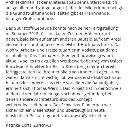
ArchitektInnen ist der Mieterausbau sehr unterschiedlich
ausgefallen und gut gelungen. Jeder der MieterInnen belegt
die Grundstruktur anders, selten gibt es Trennwände,
häufiger Großraumbüros.
Das Suurstoffi-Gebäude konnte nach seiner Fertigstellung
im Sommer 2018 für eine kurze Zeit den Höhenrekord
halten, bald kam auf einem anderen Baufeld auf dem Areal
ein weiteres und höheres Holz-Hybrid-Hochhaus hinzu. Das
Wohn-, Arbeits- und Freizeitquartier in Rotkreuz ist damit
nicht allein: Das Thema Holz-Elementbauweise gewinnt
aktuell – sei es im aktuellen Wettbewerbsbeitrag vom Osloer
Büro Mad Arkitekter für Berlin-Kreuzberg oder im bereits
fertiggestellten Heilbronner Skaio von Kaden + Lager. „Uns
war es damals nicht wichtig, ob wir das erste Holzhochhaus
bauen oder andere. Uns reizte vor allem die Bauaufgabe“,
erinnert sich Thomas Wernli. Das Projekt hat in der Schweiz
in den letzten Jahren einige Nachahmer gefunden, bei
denen andere Architekturbüros das Konzept
weiterentwickelt haben. Der Schweizer Pionierbau war
sicherlich ein Meilenstein und überzeugt bis heute
hinsichtlich Gestaltung und Nutzungsmöglichkeiten.
Katinka Corts, Zürich/CH