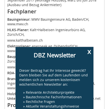
September 2017 (Montage Holzbau), März bis Juli 2018
(Ausbau und Bezug Ankermieter)
Fachplaner
Bauingenieur:
MWV Bauingenieure AG, Baden/CH,
www.mwv.ch
HLKS-Planer:
Kalt+Halbeisen Inge­nieurbüro AG,
Zürich/CH,
www.kalthalbeisen.ch
Elektroplaner:
enerpeak ag, Dübendorf/CH,
x
www.enerpeak.ch
DBZ Newsletter
Bauphysik:
BAKUS Bauphysik und Akustik GmbH,
Zürich/CH,
www.bakus.ch
Dieser Beitrag hat Ihr Interesse geweckt?
RDA-Planer:
Gruner Roschi AG, Köniz/CH
Dann bleiben Sie auf dem Laufenden und
Brandschutzingenieur:
Makiol Wiederkehr AG –
melden sich zu unserem kostenlosen
Ingenieure Holzbau, Brandschutz, Beinwil am See/CH,
wöchentlichen Newsletter an:
www.holzbauing.ch
» Relevante Architekturprojekte
Holzbauingenieur, Systementwicklung und
» Bautechnische Fachinformationen
Unternehmer:
ERNE AG Holzbau, Stein/CH, www.erne.net
» Rechtliche Fragen
Projektdaten
» Aktuelle Veranstaltungshinweise