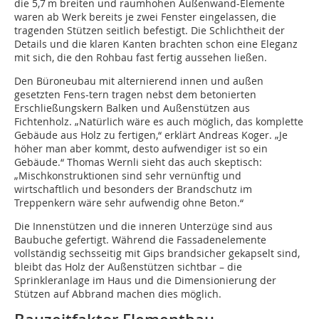
die 5,7 m breiten und raumhohen Außenwand-Elemente
waren ab Werk bereits je zwei Fenster eingelassen, die
tragenden Stützen seitlich befestigt. Die Schlichtheit der
Details und die klaren Kanten brachten schon eine Eleganz
mit sich, die den Rohbau fast fertig aussehen ließen.
Den Büroneubau mit alternierend innen und außen
gesetzten Fens-tern tragen nebst dem betonierten
Erschließungskern Balken und Außenstützen aus
Fichtenholz. „Natürlich wäre es auch möglich, das komplette
Gebäude aus Holz zu fertigen,“ erklärt Andreas Koger. „Je
höher man aber kommt, desto aufwendiger ist so ein
Gebäude.“ Thomas Wernli sieht das auch skeptisch:
„Mischkonstruktionen sind sehr vernünftig und
wirtschaftlich und besonders der Brandschutz im
Treppenkern wäre sehr aufwendig ohne Beton.“
Die Innenstützen und die inneren Unterzüge sind aus
Baubuche gefertigt. Während die Fassadenelemente
vollständig sechsseitig mit Gips brandsicher gekapselt sind,
bleibt das Holz der Außenstützen sichtbar – die
Sprinkleranlage im Haus und die Dimen­sionierung der
Stützen auf Abbrand machen dies möglich.