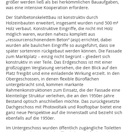
größer werden ließ als bei herkömmlichen Bauaufgaben,
was eine intensive Kooperation erfordere.
Der Stahlbetonskelettbau ist konstruktiv durch
Holzeinbauten erweitert, insgesamt wurden rund 500 m³
Holz verbaut. Konstruktive Eingriffe, die nicht mit Holz
möglich waren, wurden nahezu komplett aus
„ressourcenschonendem Beton“ (asp) errichtet, dabei
wurden alle baulichen Eingriffe so ausgeführt, dass sie
später sortenrein rückgebaut werden können. Die Fassade
zum Marktplatz – einzig nicht begrünt – gliedert sich
konstruktiv in vier Teile. Das Erdgeschoss ist mit einer
großzügigen Verglasung versehen, die den Blick auf den
Platz freigibt und eine einladende Wirkung erzielt. In den
Obergeschossen, in denen flexible Büroflächen
untergebracht sind, kommen markante
Rahmenkonstruktionen zum Einsatz, die der Fassade eine
kleinteilige Struktur verleihen, die an den 1950er-Jahre
Bestand optisch anschließen möchte. Das zurückgesetzte
Dachgeschoss mit Photovoltaik und Rooftopbar bietet eine
ganz neue Perspektive auf die Innenstadt und bezieht sich
ebenfalls auf die 1950er.
Im Untergeschoss wurden öffentlich zugängliche Toiletten