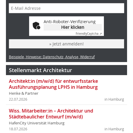
Anti-Roboter-Verifizierung
Hier klicken
Friendly
Captcha ⇗
» Jetzt anmelden!
Beispiele, Hinweise: Datenschutz, Analyse, Widerruf
Stellenmarkt Architektur
Architekt:in (m/w/d) für entwurfsstarke
Ausführungsplanung LPH5 in Hamburg
Henke & Partner
22.07.2026
in Hamburg
Wiss. Mitarbeiter:in – Architektur und
Städtebaulicher Entwurf (m/w/d)
HafenCity Universität Hamburg
18.07.2026
in Hamburg