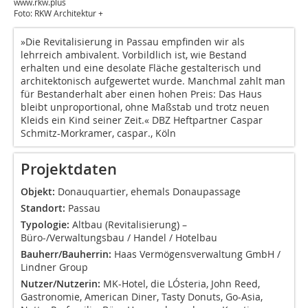
www.rkw.plus
Foto: RKW Architektur +
»Die Revitalisierung in Passau empfinden wir als
lehrreich ambivalent. Vorbildlich ist, wie Bestand
erhalten und eine desolate Fläche gestalterisch und
architektonisch aufgewertet wurde. Manchmal zahlt man
für Bestanderhalt aber einen hohen Preis: Das Haus
bleibt unproportional, ohne Maßstab und trotz neuen
Kleids ein Kind seiner Zeit.« DBZ Heftpartner Caspar
Schmitz-Morkramer, caspar., Köln
Projektdaten
Objekt:
Donauquartier, ehemals Donaupassage
Standort:
Passau
Typologie:
Altbau (Revitalisierung) –
Büro-/Verwaltungsbau / Handel / Hotelbau
Bauherr/Bauherrin:
Haas Vermögensverwaltung GmbH /
Lindner Group
Nutzer/Nutzerin:
MK-Hotel, die LÓsteria, John Reed,
Gastronomie, American Diner, Tasty Donuts, Go-Asia,