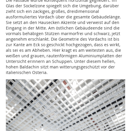
Die Fassade wurde konsequent horizontal gegliedert. Im
Glas der Sockelzone spiegelt sich die Umgebung, darüber
zieht sich ein zackiges, großes, dreidimensional
ausformuliertes Vordach über die gesamte Gebäudelänge.
Sie setzt an den Hausecken Akzente und verweist auf den
Eingang in der Mitte. Am östlichen Gebäude­ende sind die
vormals behäbigen Stützen marmorfrei und schwarz, jetzt
angenehm erschlankt. Die Geometrie des Vordachs ist bis
zur Kante am Eck so geschickt hochgezogen, dass es wirkt,
als sei es am Abheben. Hier kragt es am weitesten aus, die
weißen und grauen, rautenförmigen Aluminiumplatten der
Untersicht erinnern an Schuppen. Unter diesem hellen,
hohen Baldachin sitzt man witterungsgeschützt vor der
italienischen Osteria.