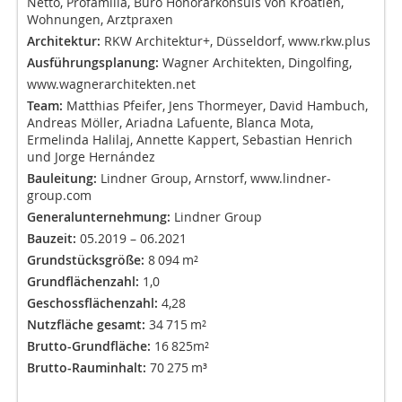
Netto, Profamilia, Büro Honorarkonsuls von Kroatien,
Wohnungen, Arztpraxen
Architektur:
RKW Architektur+, Düsseldorf, www.rkw.plus
Ausführungsplanung:
Wagner Architekten, Dingolfing,
www.wagnerarchitekten.net
Team:
Matthias Pfeifer, Jens Thormeyer, David Hambuch,
Andreas Möller, Ariadna Lafuente, Blanca Mota,
Ermelinda Halilaj, Annette Kappert, Sebastian Henrich
und Jorge Hernández
Bauleitung:
Lindner Group, Arnstorf, www.lindner-
group.com
Generalunternehmung:
Lindner Group
Bauzeit:
05.2019 – 06.2021
Grundstücksgröße:
8 094 m²
Grundflächenzahl:
1,0
Geschossflächenzahl:
4,28
Nutzfläche gesamt:
34 715 m²
Brutto-Grundfläche:
16 825m²
Brutto-Rauminhalt:
70 275 m³