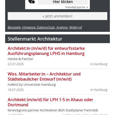
Hier klicken
Friendly
Captcha ⇗
» Jetzt anmelden!
Beispiele, Hinweise: Datenschutz, Analyse, Widerruf
Stellenmarkt Architektur
Architekt:in (m/w/d) für entwurfsstarke
Ausführungsplanung LPH5 in Hamburg
Henke & Partner
22.07.2026
in Hamburg
Wiss. Mitarbeiter:in – Architektur und
Städtebaulicher Entwurf (m/w/d)
HafenCity Universität Hamburg
18.07.2026
in Hamburg
Architekt (m/w/d) für LPH 1-5 in Ahaus oder
Dortmund
farwickgrote partner Architekten BDA Stadtplaner PartmbB