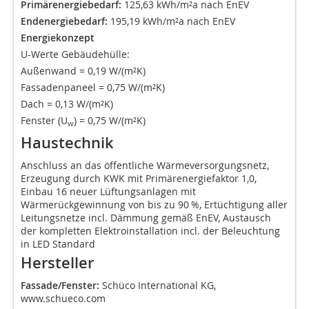
Primärenergiebedarf:
125,63 kWh/m²a nach EnEV
Endenergiebedarf:
195,19 kWh/m²a nach EnEV
Energiekonzept
U-Werte Gebäudehülle:
Außenwand = 0,19 W/(m²K)
Fassadenpaneel = 0,75 W/(m²K)
Dach = 0,13 W/(m²K)
Fenster (U
) = 0,75 W/(m²K)
w
Haustechnik
Anschluss an das öffentliche Wärmeversorgungsnetz,
Erzeugung durch KWK mit Primärenergiefaktor 1,0,
Einbau 16 neuer Lüftungsanlagen mit
Wärmerückgewinnung von bis zu 90 %, Ertüchtigung aller
Leitungsnetze incl. Dämmung gemäß EnEV, Austausch
der kompletten Elektroinstallation incl. der Beleuchtung
in LED Standard
Hersteller
Fassade/Fenster:
Schüco International KG,
www.schueco.com