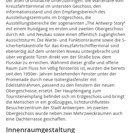
der alten Grundfläche unterzubringen: die Wartehalle vom
Kreuzfahrtterminal im untersten Geschoss, den
Informationsstand und den Empfangsbereich des
Ausstellungszentrums im Erdgeschoss, die
Ausstellungsbereiche der sogenannten „The Antwerp Story“
mit einem Rundgang im ersten und zweiten Obergeschoss
durch Alt- und Neubau sowie einen öffentlich zugänglichen
Aussichtsturm. Die Warte- und Funktionsräume sowie die S­
icherheitskontrolle für das Kreuzfahrtschiffterminal sind
ebenerdig auf dem untersten Niveau untergebracht und
über verglaste Türen direkt von der Straße bzw. dem
Flusskai zu erreichen. Während dieser große und offene
Raum zum Fluss hin völlig fensterlos ist, wurden die bereits
seit den 1950er- Jahren bestehenden Fenster unter der
Promenade durch neue Isolierglasfenster mit
Edelstahlrahmen, passend zu den Fens­tern der neuen
Obergeschosse, ersetzt. Der Haupteingang zum
Touristenempfang befindet sich im Erdgeschoss und bringt
die Menschen in ein großzügiges, lichtdurchflutetes
Besucherzentrum der Stadt Antwerpen. Im zweiten
Obergeschoss wurde neben zwei Mehrzweckräumen auch
eine Dachterrasse geschaffen.
Innenraumgestaltung