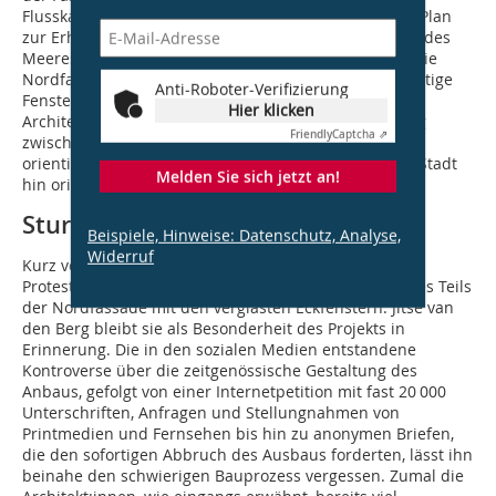
Flusskainiveau,­ greift der Entwurf bereits dem Sigma Plan
zur Erhöhung der Flussdämme als Folge des Anstiegs des
Meeresspiegels durch die Klimaveränderungen vor. Die
Nordfassade hingegen zeichnet sich durch großformatige
Anti-Roboter-Verifizierung
Fenster mit Edelstahlrahmen aus. Im Verständnis der
Hier klicken
Architekt:innen wurde damit die klare Differenzierung
Friendly
Captcha ⇗
zwischen der monolithischen und zum Fluss hin
orientierten Westfassade und der offeneren und zur Stadt
Melden Sie sich jetzt an!
hin orientierten Nordfassade unterstrichen.
Sturm der Empörung
Beispiele, Hinweise: Datenschutz, Analyse,
Widerruf
Kurz vor der Fertigstellung des Bauwerks brach eine
Protestlawine los, ausgelöst durch die Enthüllung eines Teils
der Nordfassade mit den verglasten Eckfenstern. Jitse van
den Berg bleibt sie als Besonderheit des Projekts in
Erinnerung. Die in den sozialen Medien entstandene
Kontroverse über die zeitgenössische Gestaltung des
Anbaus, gefolgt von einer Internet­petition mit fast 20 000
Unterschriften, Anfragen und Stellungnahmen von
Printmedien und Fernsehen bis hin zu anonymen Briefen,
die den sofortigen Abbruch des Ausbaus forderten, lässt ihn
beinahe den schwierigen Bauprozess vergessen. Zumal die