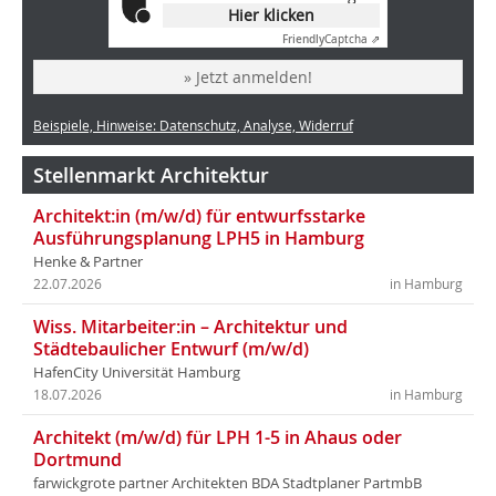
Hier klicken
Friendly
Captcha ⇗
» Jetzt anmelden!
Beispiele, Hinweise: Datenschutz, Analyse, Widerruf
Stellenmarkt Architektur
Architekt:in (m/w/d) für entwurfsstarke
Ausführungsplanung LPH5 in Hamburg
Henke & Partner
22.07.2026
in Hamburg
Wiss. Mitarbeiter:in – Architektur und
Städtebaulicher Entwurf (m/w/d)
HafenCity Universität Hamburg
18.07.2026
in Hamburg
Architekt (m/w/d) für LPH 1-5 in Ahaus oder
Dortmund
farwickgrote partner Architekten BDA Stadtplaner PartmbB