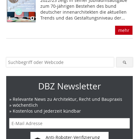
2022/23 zeigt in seiner Jubiläums­ausgabe
zum 70-jährigen Bestehen des bund
deutscher innenarchitekten die aktuellen
Trends und das Gestaltungsniveau der...
mehr
DBZ Newsletter
» Relevante News zu Architektur, Recht und Baupraxis
» wöchentlich
» Kostenlos und jederzeit kündbar
Anti-Roboter-Verifizierung