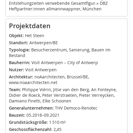
Entstehungzeiten verwebende Gesamtfigur.« DBZ
Heftpartner:innen allmannwappner, München
Projektdaten
Objekt:
Het Steen
Standort:
Antwerpen/BE
Typologie:
Besucherzentrum, Sanierung, Bauen im
Bestand
Bauherrin:
Visit Antwerpen – City of Antwerp
Nutzer:
Visit Antwerpen
Architektur:
noAarchitecten, Brüssel/BE,
www.noaarchitecten.net
Team:
Philippe Viérin, Jitse van den Berg, An Fonteyne,
Didier de Roeck, Peter Verstraeten, Pieter Verreycken,
Damiano Finetti, Elke Schoonen
Generalunternehmen:
THV Democo-Renotec
Bauzeit:
05.2018–09.2021
Grundstücksgröße:
1 510 m²
Geschossflächenzahl:
2,45