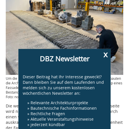
x
DBZ Newsletter
Dieser Beitrag hat Ihr Interesse geweckt?
Um die Mischung von hellen und dunklen Steinen zu bestimmen, bauten
Dann bleiben Sie auf dem Laufenden und
die Architekt:innen gemeinsam mit Pieter Vermeersch ein Mock-up eines
melden sich zu unserem kostenlosen
Fassadensegments, sodass die neue Fassade optisch mit dem
Bestandsbau verschmilzt
wöchentlichen Newsletter an:
Foto: noAarchitecten
» Relevante Architekturprojekte
Die weitestgehend geschlossene Fassade an der Flussseite
» Bautechnische Fachinformationen
wird nur punktuell durch Betonfensterrahmen und durch
» Rechtliche Fragen
einen verglasten, aus dem neuen Treppenturm
» Aktuelle Veranstaltungshinweise
auskragenden Erker durchbrochen. Mit der Geschlossenheit
» jederzeit kündbar
der Fassade nament­lich im untersten Geschoss, dem