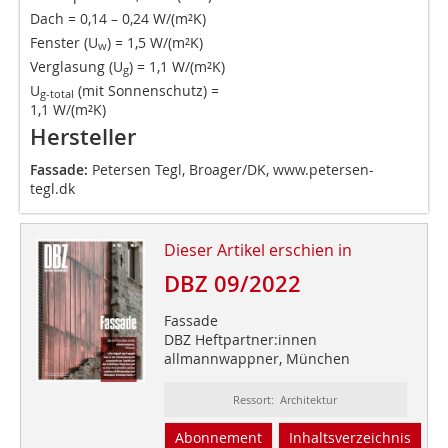
Dach = 0,14 – 0,24 W/(m²K)
Fenster (U
) = 1,5 W/(m²K)
w
Verglasung (U
) = 1,1 W/(m²K)
g
U
(mit Sonnenschutz) =
g-total
1,1 W/(m²K)
Hersteller
Fassade:
Petersen Tegl, Broager/DK,
www.petersen-
tegl.dk
Dieser Artikel erschien in
DBZ 09/2022
Fassade
DBZ Heftpartner:innen
allmannwappner, München
Ressort: Architektur
Abonnement
Inhaltsverzeichnis