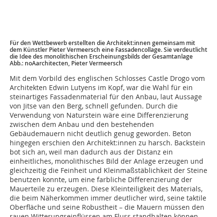
Für den Wettbewerb erstellten die Architekt:innen gemeinsam mit
dem Künstler ­Pieter Vermeersch eine Fassadencollage. Sie verdeutlicht
die Idee des monolithischen Erscheinungsbilds der ­Gesamtanlage
Abb.: noAarchitecten, Pieter Vermeersch
Mit dem Vorbild des englischen Schlosses Castle Drogo vom
Architekten Edwin Lutyens im Kopf, war die Wahl für ein
steinartiges Fassadenmaterial für den Anbau, laut Aussage
von Jitse van den Berg, schnell gefunden. Durch die
Verwendung von Naturstein wäre eine Differenzierung
zwischen dem Anbau und den bestehenden
Gebäudemauern nicht deutlich genug geworden. Beton
hingegen erschien den Architekt:innen zu harsch. Backstein
bot sich an, weil man dadurch aus der ­Distanz ein
einheitliches, monolithisches Bild der Anlage erzeugen und
gleichzeitig die Feinheit und Kleinmaßstäblichkeit der Steine
benutzen konnte, um eine farbliche Differenzierung der
Mauerteile zu erzeugen. Diese Kleinteiligkeit des Materials,
die beim Näherkommen immer deutlicher wird, seine taktile
Oberfläche und seine Robustheit – die Mauern müssen den
rauen Witterungseinflüssen am Fluss standhalten können –