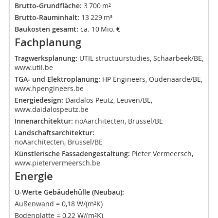
Brutto-Grundfläche:
3 700 m²
Brutto-Rauminhalt:
13 229 m³
Baukosten gesamt:
ca. 10 Mio. €
Fachplanung
Tragwerksplanung:
UTIL structuurstudies, Schaarbeek/BE,
www.util.be
TGA- und Elektroplanung:
HP Engineers, Oudenaarde/BE,
www.hpengineers.be
Energiedesign:
Daidalos Peutz, Leuven/BE,
www.daidalospeutz.be
Innenarchitektur:
noAarchitecten, Brüssel/BE
Landschaftsarchitektur:
noAarchitecten, Brüssel/BE
Künstlerische Fassadengestaltung:
Pieter Vermeersch,
www.pietervermeersch.be
Energie
U-Werte Gebäudehülle (Neubau):
Außenwand = 0,18 W/(m²K)
Bodenplatte = 0,22 W/(m²K)