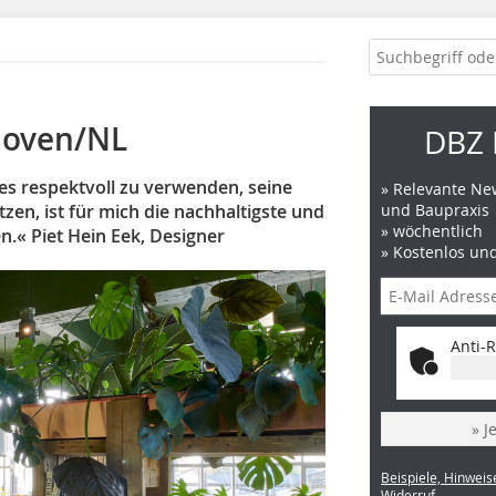
dhoven/NL
DBZ 
es respektvoll zu verwenden, seine
» Relevante New
zen, ist für mich die nachhaltigste und
und Baupraxis
» wöchentlich
n.« Piet Hein Eek, Designer
» Kostenlos un
Anti-R
» J
Beispiele, Hinweis
Widerruf