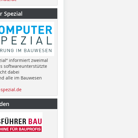
 Spezial
ial“ informiert zweimal
as softwareunterstützte
cht dabei
nd alle im Bauwesen
spezial.de
nden