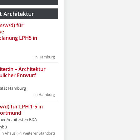
t Architektur
(m/w/d) für
ke
lanung LPH5 in
in Hamburg
ter:in – Architektur
ulicher Entwurf
sität Hamburg
in Hamburg
w/d) für LPH 1-5 in
Dortmund
tner Architekten BDA
tmbB
in Ahaus (+1 weiterer Standort)