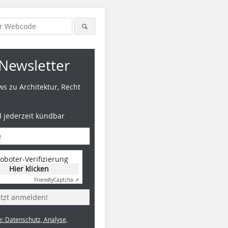
Newsletter
s zu Architektur, Recht
d jederzeit kündbar
oboter-Verifizierung
Hier klicken
Friendly
Captcha ⇗
etzt anmelden!
e: Datenschutz, Analyse,