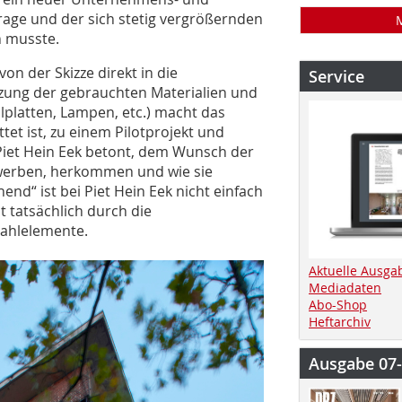
rage und der sich stetig vergrößernden
n musste.
on der Skizze direkt in die
Service
zung der gebrauchten Materialien und
llplatten, Lampen, etc.) macht das
tet ist, zu einem Pilotprojekt und
 Piet Hein Eek betont, dem Wunsch der
erwerben, herkommen und wie sie
nd“ ist bei Piet Hein Eek nicht einfach
t tatsächlich durch die
tahlelemente.
Aktuelle Ausga
Mediadaten
Abo-Shop
Heftarchiv
Ausgabe 07