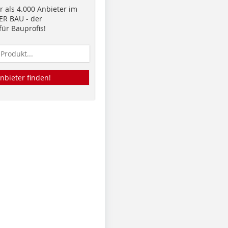
 als 4.000 Anbieter im
R BAU - der
ür Bauprofis!
nbieter finden!