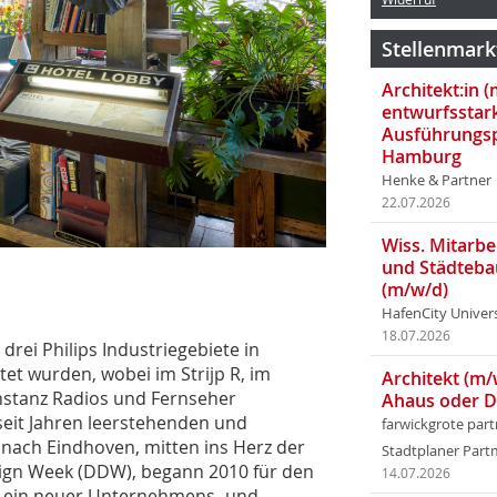
Stellenmark
Architekt:in 
entwurfsstar
Ausführungsp
Hamburg
Henke & Partner
22.07.2026
Wiss. Mitarbei
und Städteba
(m/w/d)
HafenCity Univer
18.07.2026
drei Philips Industriegebiete in
et wurden, wobei im Strijp R, im
Architekt (m/
 Instanz Radios und Fernseher
Ahaus oder 
seit Jahren leerstehenden und
farwickgrote par
nach Eindhoven, mitten ins Herz der
Stadtplaner Par
sign Week (DDW), begann 2010 für den
14.07.2026
k ein neuer Unternehmens- und