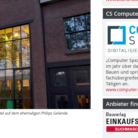
CS Computer
„Computer Spez
im Jahr über d
Bauen und spri
fachübergreife
Tätigen an.
www.computer-
Anbieter fi
tel auf dem ehemaligen Philips Gelände