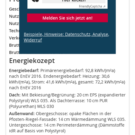
Friendly
Captcha ⇗
Geschossflächenzahl:
7
Nutzfläche gesamt
18 861 m²
Melden Sie sich jetzt an!
Nutzfläche:
15 127 m²
Technikfläche:
949 m²
Beispiele, Hinweise: Datenschutz, Analyse,
Verkehrsfläche:
1 520 m²
Widerruf
Brutto-Grundfläche:
23 181 m²
Brutto-Rauminhalt:
98 465 m³
Energiekozept
Energiebedarf:
Primärenergiebedarf: 92,8 kWh/(m²a)
nach EnEV 2016. Endenergiebedarf: Heizung: 30,6
kWh/(m²a), Strom: 41,6 kWh/(m²a), gesamt: 72,2 kWh/(m²a)
nach EnEV 2016
Dach:
Mit Bekiesung/Begrünung: 20 cm EPS (expandierter
Polystyrol) WLS 035. Als Dachterrasse: 10 cm PUR
(Polyurethan) WLS 030
Außenwand:
Obergeschosse: opake Flächen in der
Pfosten-Riegel-Fassade: 14 cm Wärmedämmung WLS 035.
Untergeschosse: 14 cm Perimeterdämmung (Dämmstoffe
idR auf Basis von Polystyrol)