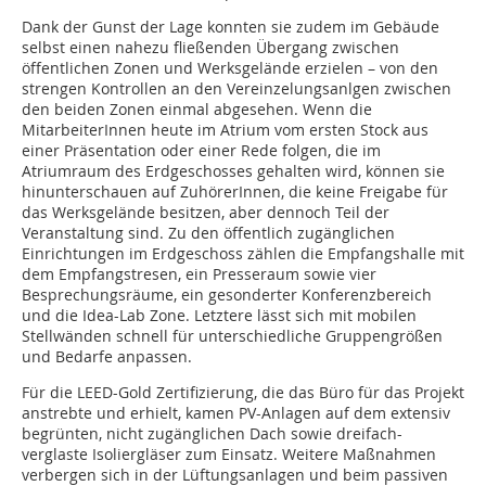
Dank der Gunst der Lage konnten sie zudem im Gebäude
selbst einen nahezu fließenden Übergang zwischen
öffentlichen Zonen und Werksgelände erzielen – von den
strengen Kontrollen an den Vereinzelungsanlgen zwischen
den beiden Zonen einmal abgesehen. Wenn die
MitarbeiterInnen heute im Atrium vom ersten Stock aus
einer Präsentation oder einer Rede folgen, die im
Atriumraum des Erdgeschosses gehalten wird, können sie
hinunterschauen auf ZuhörerInnen, die keine Freigabe für
das Werksgelände besitzen, aber dennoch Teil der
Veranstaltung sind. Zu den öffentlich zugänglichen
Einrichtungen im Erdgeschoss zählen die Empfangshalle mit
dem Empfangstresen, ein Presseraum sowie vier
Besprechungsräume, ein gesonderter Konferenzbereich
und die Idea-Lab Zone. Letztere lässt sich mit mobilen
Stellwänden schnell für unterschiedliche Gruppengrößen
und Bedarfe anpassen.
Für die LEED-Gold Zertifizierung, die das Büro für das Projekt
anstrebte und erhielt, kamen PV-Anlagen auf dem extensiv
begrünten, nicht zugänglichen Dach sowie dreifach-
verglaste Isoliergläser zum Einsatz. Weitere Maßnahmen
verbergen sich in der Lüftungsanlagen und beim passiven