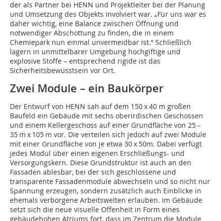
der als Partner bei HENN und Projektleiter bei der Planung
und Umsetzung des Objekts involviert war. „Für uns war es
daher wichtig, eine Balance zwischen Öffnung und
notwendiger Abschottung zu finden, die in einem
Chemiepark nun einmal unvermeidbar ist.“ Schließlich
lagern in unmittelbarer Umgebung hochgiftige und
explosive Stoffe – entsprechend rigide ist das
Sicherheitsbewusstsein vor Ort.
Zwei Module – ein Baukörper
Der Entwurf von HENN sah auf dem 150 x 40 m großen
Baufeld ein Gebäude mit sechs oberirdischen Geschossen
und einem Kellergeschoss auf einer Grundfläche von 25 –
35 m x 105 m vor. Die verteilen sich jedoch auf zwei Module
mit einer Grundfläche von je etwa 30 x 50m. Dabei verfügt
jedes Modul über einen eigenen Erschließungs- und
Versorgungskern. Diese Grundstruktur ist auch an den
Fassaden ablesbar, bei der sich geschlossene und
transparente Fassadenmodule abwechseln und so nicht nur
Spannung erzeugen, sondern zusätzlich auch Einblicke in
ehemals verborgene Arbeitswelten erlauben. Im Gebäude
setzt sich die neue visuelle Offenheit in Form eines
gebäudehohen Atriums fort, dass im Zentrum die Module