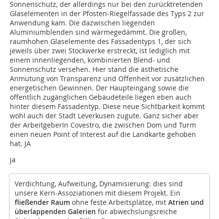
Sonnenschutz, der allerdings nur bei den zurücktretenden
Glaselementen in der Pfosten-Riegelfassade des Typs 2 zur
Anwendung kam. Die dazwischen liegenden
Aluminiumblenden sind wärmegedämmt. Die großen,
raumhohen Glaselemente des Fassadentyps 1, der sich
jeweils über zwei Stockwerke erstreckt, ist lediglich mit
einem innenliegenden, kombinierten Blend- und
Sonnenschutz versehen. Hier stand die ästhetische
Anmutung von Transparenz und Offenheit vor zusätzlichen
energetischen Gewinnen. Der Haupteingang sowie die
öffentlich zugänglichen Gebäudeteile liegen eben auch
hinter diesem Fassadentyp. Diese neue Sichtbarkeit kommt
wohl auch der Stadt Leverkusen zugute. Ganz sicher aber
der ArbeitgeberIn Covestro, die zwischen Dom und Turm
einen neuen Point of Interest auf die Landkarte gehoben
hat. JA
ja
Verdichtung, Aufweitung, Dynamisierung: dies sind
unsere Kern-Assoziationen mit diesem Projekt. Ein
fließender Raum
ohne feste Arbeitsplätze, mit
Atrien und
überlappenden Galerien
für abwechslungsreiche