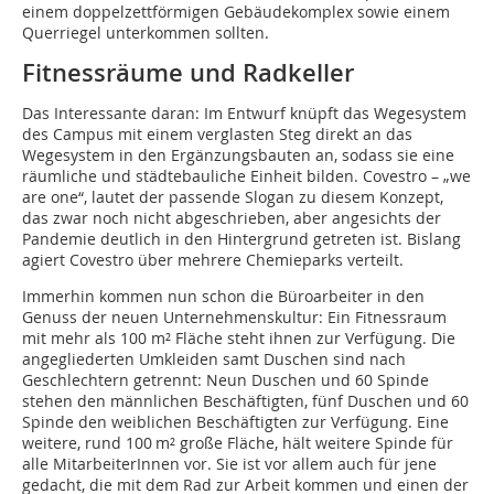
einem doppelzettförmigen Gebäudekomplex sowie einem
Querriegel unterkommen sollten.
Fitnessräume und Radkeller
Das Interessante daran: Im Entwurf knüpft das Wegesystem
des Campus mit einem verglasten Steg direkt an das
Wegesystem in den Ergänzungsbauten an, sodass sie eine
räumliche und städtebauliche Einheit bilden. Covestro – „we
are one“, lautet der passende Slogan zu diesem Konzept,
das zwar noch nicht abgeschrieben, aber angesichts der
Pandemie deutlich in den Hintergrund getreten ist. Bislang
agiert Covestro über mehrere Chemieparks verteilt.
Immerhin kommen nun schon die Büroarbeiter in den
Genuss der neuen Unternehmenskultur: Ein Fitnessraum
mit mehr als 100 m² Fläche steht ihnen zur Verfügung. Die
angegliederten Umkleiden samt Duschen sind nach
Geschlechtern getrennt: Neun Duschen und 60 Spinde
stehen den männlichen Beschäftigten, fünf Duschen und 60
Spinde den weiblichen Beschäftigten zur Verfügung. Eine
weitere, rund 100 m² große Fläche, hält weitere Spinde für
alle MitarbeiterInnen vor. Sie ist vor allem auch für jene
gedacht, die mit dem Rad zur Arbeit kommen und einen der