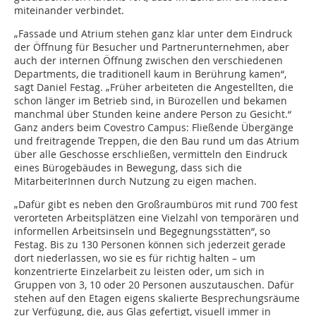
miteinander verbindet.
„Fassade und Atrium stehen ganz klar unter dem Eindruck
der Öffnung für Besucher und Partnerunternehmen, aber
auch der internen Öffnung zwischen den verschiedenen
Departments, die tradi­tionell kaum in Berührung kamen“,
sagt Daniel Festag. „Früher arbeiteten die Angestellten, die
schon länger im Betrieb sind, in Bürozellen und bekamen
manchmal über Stunden keine andere Person zu Gesicht.“
Ganz anders beim Covestro Campus: Fließende Übergänge
und freitragende Treppen, die den Bau rund um das Atrium
über alle Geschosse erschließen, vermitteln den Eindruck
eines Bürogebäudes in Bewegung, dass sich die
MitarbeiterInnen durch Nutzung zu eigen machen.
„Dafür gibt es neben den Großraumbüros mit rund 700 fest
verorteten Arbeitsplätzen eine Vielzahl von temporären und
informellen Arbeitsinseln und Begegnungsstätten“, so
Festag. Bis zu 130 Personen können sich jederzeit gerade
dort niederlassen, wo sie es für richtig halten – um
konzentrierte Einzelarbeit zu leisten oder, um sich in
Gruppen von 3, 10 oder 20 Personen auszutauschen. Dafür
stehen auf den Etagen eigens skalierte Besprechungsräume
zur Verfügung, die, aus Glas gefertigt, visuell immer in