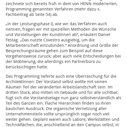
zeichnete sich bereits früh in dem von HENN moderierten,
Programming genannten Verfahren (mehr dazu s.
Fachbeitrag ab Seite 54) ab.
„In der Leistungsphase 0, wie wir das Verfahren auch
nennen, fragen wir mit speziellen Methoden die Wünsche
und Vorstellungen der KundInnen ab“, erläutert Daniel
Festag. „Das nutzte Covestro ausgiebig, um die
Mitarbeiterschaft einzubinden.“ Anordnung und Größe der
Besprechungsräume gehen zum Beispiel auf diese
Vorgehensweise zurück; aber auch viele Entscheidungen bei
der Möblierung, die allerdings ein Partnerbüro zu
berücksichtigen hatte.
Das Programming lieferte auch eine Überraschung für die
ArchitektInnen: Der Vorstand selbst wollte mit seinen
Räumen Teil der veränderten Arbeitslandschaft sein. Im
dritten Stock, also mitten im Gebäude und für alle sichtbar,
fügt sich die Vorstands­etage nun ganz selbstverständlich als
Teil des Ganzen ein. Flache Hierarchien finden so ihren
baulichen Ausdruck. Die organische Vernetzung aller
Unternehmensteile sollte ursprünglich sogar noch viel
weiter gehen. Geplant waren auch Labore, Werkstätten und
Technikflächen, die, anschließend an den Campus selbst, in