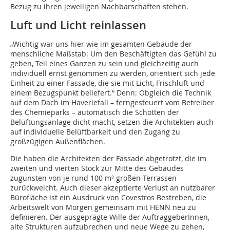
Bezug zu ihren jeweiligen Nachbarschaften stehen.
Luft und Licht reinlassen
„Wichtig war uns hier wie im gesamten Gebäude der
menschliche Maßstab: Um den Beschäftigten das Gefühl zu
geben, Teil eines Ganzen zu sein und gleichzeitig auch
individuell ernst genommen zu werden, orientiert sich jede
Einheit zu einer Fassade, die sie mit Licht, Frischluft und
einem Bezugspunkt beliefert.“ Denn: Obgleich die Technik
auf dem Dach im Haveriefall – ferngesteuert vom Betreiber
des Chemieparks – automatisch die Schotten der
Belüftungsanlage dicht macht, setzen die Architekten auch
auf individuelle Belüftbarkeit und den Zugang zu
großzügigen Außenflächen.
Die haben die Architekten der Fassade abgetrotzt, die im
zweiten und vierten Stock zur Mitte des Gebäudes
zugunsten von je rund 100 m² großen Terrassen
zurückweicht. Auch dieser akzeptierte Verlust an nutzbarer
Bürofläche ist ein Ausdruck von Covestros Bestreben, die
Arbeitswelt von Morgen gemeinsam mit HENN neu zu
definieren. Der ausgeprägte Wille der AuftraggeberInnen,
alte Strukturen aufzubrechen und neue Wege zu gehen,