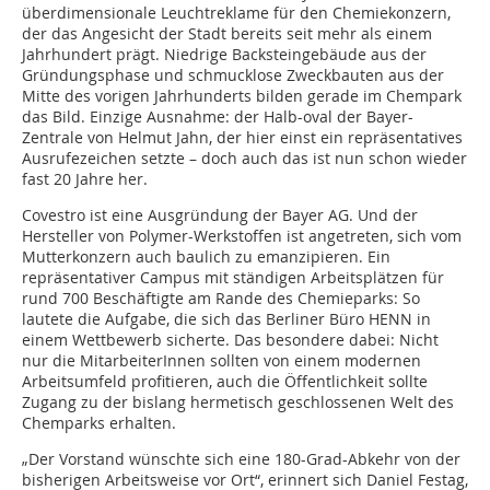
überdimensionale Leuchtreklame für den Chemiekonzern,
der das Angesicht der Stadt bereits seit mehr als einem
Jahrhundert prägt. Niedrige Backsteingebäude aus der
Gründungsphase und schmucklose Zweckbauten aus der
Mitte des vorigen Jahrhunderts bilden gerade im Chempark
das Bild. Einzige Ausnahme: der Halb-oval der Bayer-
Zentrale von Helmut Jahn, der hier einst ein repräsentatives
Ausrufezeichen setzte – doch auch das ist nun schon wieder
fast 20 Jahre her.
Covestro ist eine Ausgründung der Bayer AG. Und der
Hersteller von Polymer-Werkstoffen ist angetreten, sich vom
Mutterkonzern auch baulich zu emanzipieren. Ein
repräsentativer Campus mit ständigen Arbeitsplätzen für
rund 700 Beschäftigte am Rande des Chemieparks: So
lautete die Aufgabe, die sich das Berliner Büro HENN in
einem Wettbewerb sicherte. Das besondere dabei: Nicht
nur die MitarbeiterInnen sollten von einem modernen
Arbeitsumfeld profitieren, auch die Öffentlichkeit sollte
Zugang zu der bislang hermetisch geschlossenen Welt des
Chemparks erhalten.
„Der Vorstand wünschte sich eine 180-Grad-Abkehr von der
bisherigen Arbeitsweise vor Ort“, erinnert sich Daniel Festag,