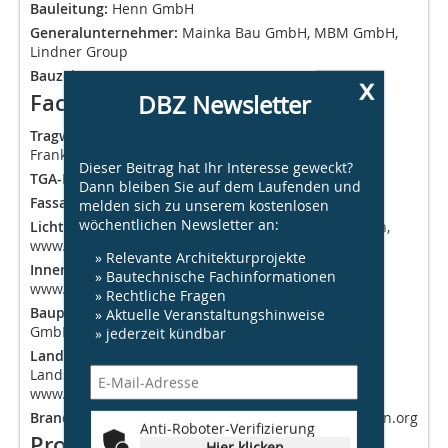
Bauleitung:
Henn GmbH
Generalunternehmer:
Mainka Bau GmbH, MBM GmbH,
Lindner Group
Bauzeit:
2017- 2020
x
DBZ Newsletter
Fachplaner
Tragwerksplaner:
Bollinger + Grohmann Ingenieure,
Frankfurt a.M., www.bollinger-grohmann.com
Dieser Beitrag hat Ihr Interesse geweckt?
TGA-Planer:
m+p gruppe, www.mp-gruppe.de
Dann bleiben Sie auf dem Laufenden und
Fassade:
Bollinger + Grohmann Ingenieure
melden sich zu unserem kostenlosen
wöchentlichen Newsletter an:
Lichtplaner:
Lichtvision Design & Engeneering, Berlin,
www.lichtvision.com/de
» Relevante Architekturprojekte
Innenarchitekt:
Kinzo Architekten GmbH, Berlin,
» Bautechnische Fachinformationen
www.kinzo-berlin.de
» Rechtliche Fragen
Bauphysik, Akustik- und Energieplaner:
Müller-BBM
» Aktuelle Veranstaltungshinweise
GmbH, Planneg, www.muellerbbm.de
» jederzeit kündbar
Landschaftsarchitekt:
Rainer Schmidt
Landschaftsarchitekten, München,
www.rainerschmidt.com
Brandschutzplaner:
hhpberlin, Berlin, www.hhpberlin.org
Anti-Roboter-Verifizierung
Projektdaten
Hier klicken