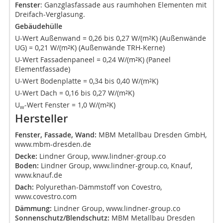
Fenster
: Ganzglasfassade aus raumhohen Elementen mit
Dreifach-Verglasung.
Gebäudehülle
U-Wert Außenwand = 0,26 bis 0,27 W/(m²K) (Außenwände
UG) = 0,21 W/(m²K) (Außenwände TRH-Kerne)
U-Wert Fassadenpaneel = 0,24 W/(m²K) (Paneel
Elementfassade)
U-Wert Bodenplatte = 0,34 bis 0,40 W/(m²K)
U-Wert Dach = 0,16 bis 0,27 W/(m²K)
U
-Wert Fenster = 1,0 W/(m²K)
w
Hersteller
Fenster, Fassade, Wand:
MBM Metallbau Dresden GmbH,
www.mbm-dresden.de
Decke:
Lindner Group, www.lindner-group.co
Boden:
Lindner Group, www.lindner-group.co, Knauf,
www.knauf.de
Dach:
Polyurethan-Dämmstoff von Covestro,
www.covestro.com
Dämmung:
Lindner Group, www.lindner-group.co
Sonnenschutz/Blendschutz:
MBM Metallbau Dresden