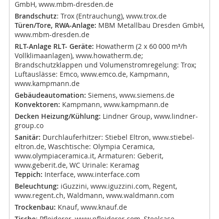
GmbH, www.mbm-dresden.de
Brandschutz
: Trox (Entrauchung), www.trox.de
Türen/Tore, RWA-Anlage:
MBM Metallbau Dresden GmbH,
www.mbm-dresden.de
RLT-Anlage RLT- Geräte:
Howatherm (2 x 60 000 m³/h
Vollklimaanlagen), www.howatherm.de;
Brandschutzklappen und Volumenstromregelung: Trox;
Luftauslässe: Emco, www.emco.de, Kampmann,
www.kampmann.de
Gebäudeautomation:
Siemens, www.siemens.de
Konvektoren:
Kampmann, www.kampmann.de
Decken Heizung/Kühlung:
Lindner Group, www.lindner-
group.co
Sanitär:
Durchlauferhitzer: Stiebel Eltron, www.stiebel-
eltron.de, Waschtische: Olympia Ceramica,
www.olympiaceramica.it
, Armaturen: Geberit,
www.geberit.de, WC Urinale: Keramag
Teppich:
Interface, www.interface.com
Beleuchtung:
iGuzzini, www.iguzzini.com, Regent,
www.regent.ch, Waldmann, www.waldmann.com
Trockenbau:
Knauf, www.knauf.de
Tische
: Pfleiderer, www.pfleiderer.com, Steelcase,