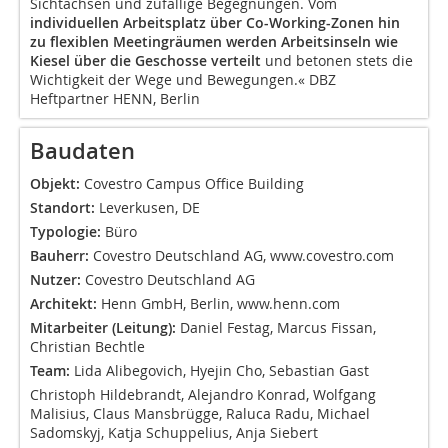
Sichtachsen und zufällige Begegnungen. Vom
individuellen Arbeitsplatz über Co-Working-Zonen hin
zu flexiblen Meetingräumen werden Arbeitsinseln wie
Kiesel über die Geschosse verteilt
und betonen stets die
Wichtigkeit der Wege und Bewegungen.« DBZ
Heftpartner HENN, Berlin
Baudaten
Objekt:
Covestro Campus Office Building
Standort:
Leverkusen, DE
Typologie:
Büro
Bauherr:
Covestro Deutschland AG,
www.covestro.com
Nutzer:
Covestro Deutschland AG
Architekt:
Henn GmbH,
Berlin, www.henn.com
Mitarbeiter (Leitung):
Daniel Festag, Marcus Fissan,
Christian Bechtle
Team:
Lida Alibegovich, Hyejin Cho, Sebastian Gast
Christoph Hildebrandt, Alejandro Konrad, Wolfgang
Malisius, Claus Mansbrügge, Raluca Radu, Michael
Sadomskyj, Katja Schuppelius, Anja Siebert