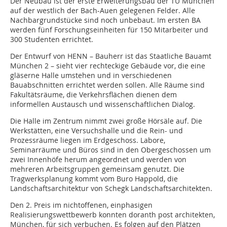
Der Neubau ist der erste Erweiterungsbau der TU München
auf der westlich der Bach-Auen gelegenen Felder. Alle
Nachbargrundstücke sind noch unbebaut. Im ersten BA
werden fünf Forschungseinheiten für 150 Mitarbeiter und
300 Studen­ten errichtet.
Der Entwurf von HENN – Bauherr ist das Staatliche Bauamt
München 2 – sieht vier rechteckige Gebäude vor, die eine
gläserne Halle umstehen und in verschiedenen
Bauabschnitten errichtet werden sollen. Alle Räume sind
Fakultätsräume, die Verkehrsflächen dienen dem
informellen Austausch und wissenschaftlichen Dialog.
Die Halle im Zentrum nimmt zwei große Hörsäle auf. Die
Werkstätten, eine Versuchshalle und die Rein- und
Prozessräume liegen im Erdgeschoss. Labore,
Seminarräume und Büros sind in den Obergeschossen um
zwei Innenhöfe herum angeordnet und werden von
mehreren Arbeitsgruppen gemeinsam genutzt. Die
Tragwerksplanung kommt vom Buro Happold, die
Landschaftsarchitektur von Schegk Landschaftsarchitekten.
Den 2. Preis im nichtoffenen, einphasigen
Realisierungswettbewerb konnten doranth post architekten,
München, für sich verbuchen. Es folgen auf den Plätzen