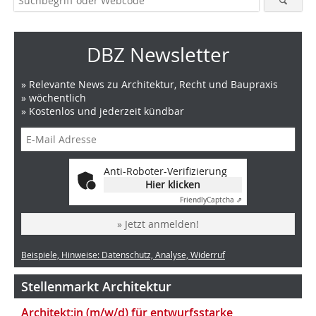
DBZ Newsletter
» Relevante News zu Architektur, Recht und Baupraxis
» wöchentlich
» Kostenlos und jederzeit kündbar
Anti-Roboter-Verifizierung
Hier klicken
Friendly
Captcha ⇗
» Jetzt anmelden!
Beispiele, Hinweise: Datenschutz, Analyse, Widerruf
Stellenmarkt Architektur
Architekt:in (m/w/d) für entwurfsstarke