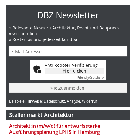
DBZ Newsletter
» Relevante News zu Architektur, Recht und Baupraxis
» wöchentlich
» Kostenlos und jederzeit kündbar
Anti-Roboter-Verifizierung
Hier klicken
Friendly
Captcha ⇗
» Jetzt anmelden!
Beispiele, Hinweise: Datenschutz, Analyse, Widerruf
Stellenmarkt Architektur
Architekt:in (m/w/d) für entwurfsstarke
Ausführungsplanung LPH5 in Hamburg