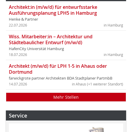
Architekt:in (m/w/d) für entwurfsstarke
Ausführungsplanung LPH5 in Hamburg
Henke & Partner
22.07.2026
in Hamburg
Wiss. Mitarbeiter:in – Architektur und
Städtebaulicher Entwurf (m/w/d)
HafenCity Universität Hamburg
18.07.2026
in Hamburg
Architekt (m/w/d) für LPH 1-5 in Ahaus oder
Dortmund
farwickgrote partner Architekten BDA Stadtplaner PartmbB
14.07.2026
in Ahaus (+1 weiterer Standort)
Mehr Stellen
Service