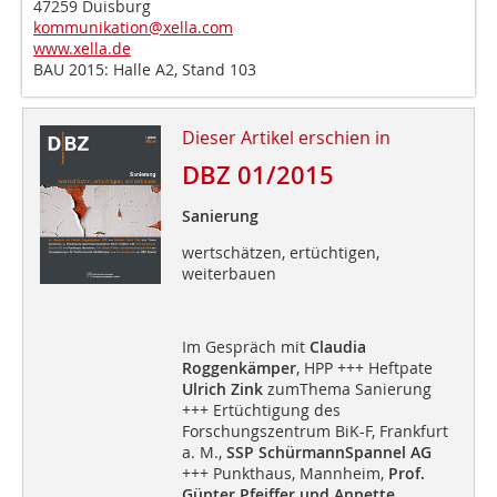
47259 Duisburg
kommunikation@xella.com
www.xella.de
BAU 2015: Halle A2, Stand 103
Dieser Artikel erschien in
DBZ 01/2015
Sanierung
wertschätzen, ertüchtigen,
weiterbauen
Im Gespräch mit
Claudia
Roggenkämper
, HPP +++ Heftpate
Ulrich Zink
zumThema Sanierung
+++ Ertüchtigung des
Forschungszentrum BiK-F, Frankfurt
a. M.,
SSP SchürmannSpannel AG
+++ Punkthaus, Mannheim,
Prof.
Günter Pfeiffer und Annette