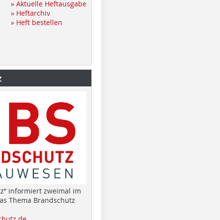
» Aktuelle Heftausgabe
» Heftarchiv
» Heft bestellen
z
z“ informiert zweimal im
das Thema Brandschutz
hutz.de