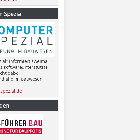
 Spezial
ial“ informiert zweimal
as softwareunterstützte
cht dabei
nd alle im Bauwesen
spezial.de
nden