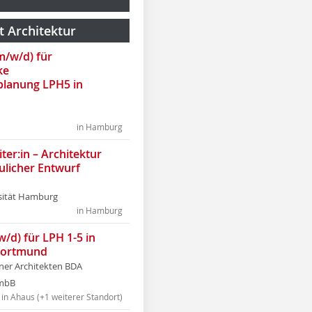
t Architektur
(m/w/d) für
ke
lanung LPH5 in
in Hamburg
ter:in – Architektur
ulicher Entwurf
sität Hamburg
in Hamburg
w/d) für LPH 1-5 in
Dortmund
tner Architekten BDA
tmbB
in Ahaus (+1 weiterer Standort)