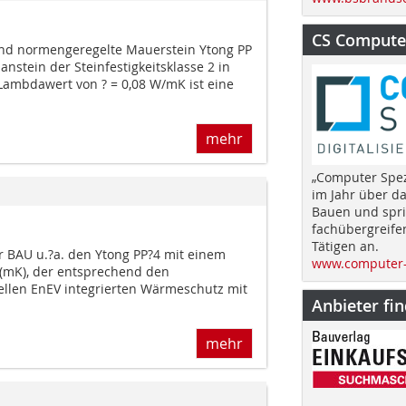
CS Computer
und normengeregelte Mauerstein Ytong PP
anstein der Steinfestig­keitsklasse 2 in
ambdawert von ? = 0,08 W/mK ist eine
mehr
„Computer Spez
im Jahr über d
Bauen und spri
fachübergreife
Tätigen an.
r BAU u.?a. den Ytong PP?4 mit einem
www.computer-
(mK), der entsprechend den
llen EnEV integrierten Wärmeschutz mit
Anbieter fi
mehr