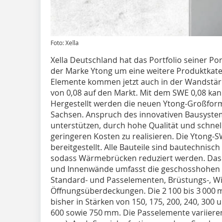
Foto: Xella
Xella Deutschland hat das Portfolio seiner
der Marke Ytong um eine weitere Produktkate
Elemente kommen jetzt auch in der Wandstä
von 0,08 auf den Markt. Mit dem SWE 0,08 kan
Hergestellt werden die neuen Ytong-Großfor
Sachsen. Anspruch des innovativen Bausystems
unterstützen, durch hohe Qualität und schne
geringeren Kosten zu realisieren. Die Ytong
bereitgestellt. Alle Bauteile sind bautechnis
sodass Wärmebrücken reduziert werden. Das
und Innenwände umfasst die geschosshohen
Standard- und Passelementen, Brüstungs-, Wi
Öffnungsüberdeckungen. Die 2 100 bis 3 00
bisher in Stärken von 150, 175, 200, 240, 30
600 sowie 750 mm. Die Passelemente variieren 