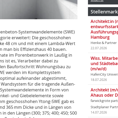
Stellenmark
Architekt:in 
entwurfsstar
Ausführungsp
 Porenbeton-Systemwandelemente (SWE)
Hamburg
gorie erweitert: Die geschosshohen
Henke & Partner
rke 48 cm und mit einem Lambda-Wert
22.07.2026
n man bis Effizienzhaus 40 bauen.
mate im Porenbetonwerk in Laußig in
Wiss. Mitarbei
 ist es, Verarbeiter dabei zu
und Städteba
llen Baufortschritt Wohnungsbau zu
(m/w/d)
-SWE werden im Komplettsystem
HafenCity Univer
ch optimal aufeinander abgestimmt,
18.07.2026
 Wandsystem für die tragende Außen-
Architekt (m/
 Systemwandelemente in Form von
Ahaus oder 
nkel- und Giebelelemente sowie
farwickgrote par
0 mm geschosshohen Ytong-SWE gab es
0 und 365 mm Dicke und in Längen von
Stadtplaner Par
in den Längen (300; 375; 400; 450; 500
14.07.2026