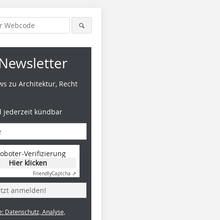
Newsletter
s zu Architektur, Recht
d jederzeit kündbar
oboter-Verifizierung
Hier klicken
Friendly
Captcha ⇗
etzt anmelden!
e: Datenschutz, Analyse,