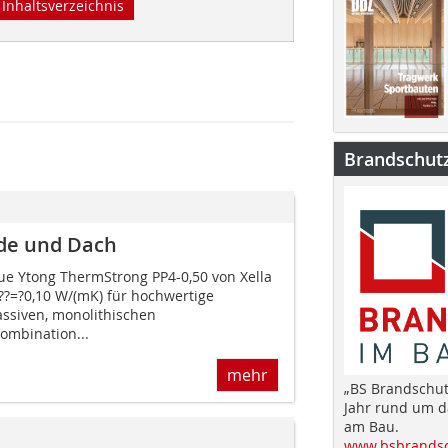
Inhaltsverzeichnis
Brandschut
de und Dach
ue Ytong ThermStrong PP4-0,50 von Xella
??=?0,10 W/(mK) für hochwertige
siven, monolithischen
ombination...
mehr
„BS Brandschut
Jahr rund um 
am Bau.
www.bsbrandsc