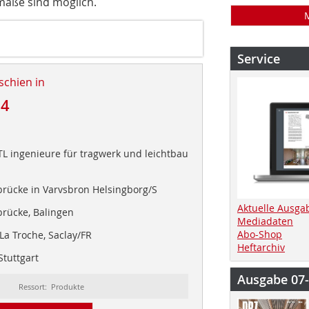
maße sind möglich.
Service
schien in
24
TL ingenieure für tragwerk und leichtbau
rücke in Varvsbron Helsingborg/S
Aktuelle Ausga
rücke, Balingen
Mediadaten
Abo-Shop
a Troche, Saclay/FR
Heftarchiv
tuttgart
Ausgabe 07
Ressort: Produkte