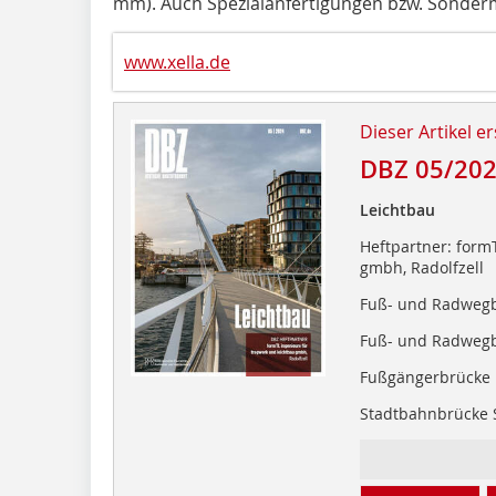
mm). Auch Spezial­anfertigungen bzw. Sonder
www.xella.de
Dieser Artikel er
DBZ 05/20
Leichtbau
Heftpartner: form
gmbh, Radolfzell
Fuß- und Radwegb
Fuß- und Radwegb
Fußgängerbrücke L
Stadtbahnbrücke S