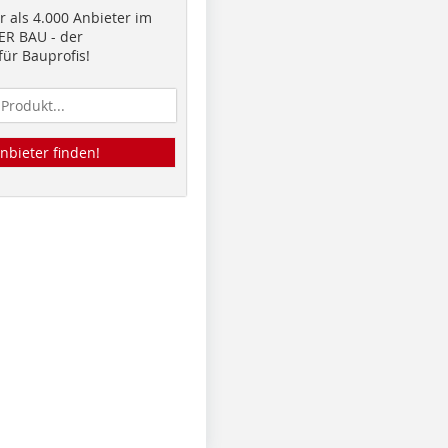
 als 4.000 Anbieter im
R BAU - der
ür Bauprofis!
nbieter finden!