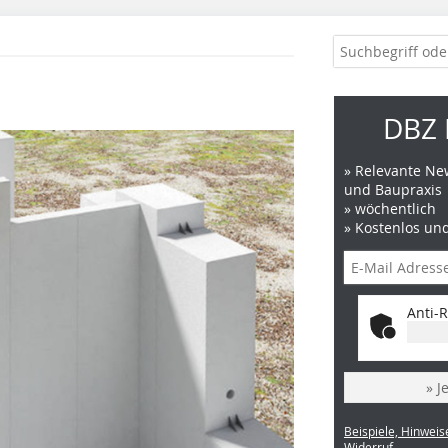
DBZ 
» Relevante New
und Baupraxis
» wöchentlich
» Kostenlos un
Anti-R
» J
Beispiele, Hinweis
Widerruf