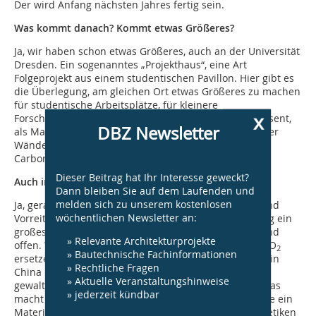
Der wird Anfang nächsten Jahres fertig sein.
Was kommt danach? Kommt etwas Größeres?
Ja, wir haben schon etwas Größeres, auch an der Universität
Dresden. Ein sogenanntes „Projekthaus“, eine Art
Folgeprojekt aus einem studentischen Pavillon. Hier gibt es
die Überlegung, am gleichen Ort etwas Größeres zu machen
für studentische Arbeitsplätze, für kleinere
x
Forschungsgruppen. Da ist der Carbonbeton sehr präsent,
DBZ Newsletter
als Material, aber auch in der Ästhetik der Deckung, der
Wände, der Stützen. Es gibt weitere Projekte. Also die
Carbonbegeisterung in Dresden ist gut zu spüren.
Dieser Beitrag hat Ihr Interesse geweckt?
Auch international? Ist Deutschland hier Vorreiter?
Dann bleiben Sie auf dem Laufenden und
melden sich zu unserem kostenlosen
Ja, gerade bei dem Thema Carbonbeton ist Deutschland
wöchentlichen Newsletter an:
Vorreiter. Wir nutzen das in China, wir haben in Peking ein
großes Büro. Die Chinesen sind hier sehr neugierig und
» Relevante Architekturprojekte
offen. Wenn wir einmal Stahl durch Kohlenstoff aus CO
2
» Bautechnische Fachinformationen
ersetzen können, wäre das natürlich fantastisch. Und in
» Rechtliche Fragen
China ist das Bauvolumen, gerade im Wohnungsbau,
» Aktuelle Veranstaltungshinweise
gewaltig. Ich selbst forsche nicht auf diesem Gebiet, das
» jederzeit kündbar
macht Manfred Curbach. Aber ich erkenne schnell, wie ein
Material anwendbar, in welchen Typologien und Ästhetiken