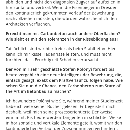
abbilden und nicht den diagonalen Zugverlauf aufteilen in
horizontal und vertikal. Wenn die Eisenbieger in Dresden
den kontinuierlich gekrümmten Verlauf der Bewehrung
nachvollziehen müssten, die würden wahrscheinlich den
Architekten verfluchen.
Erreicht man mit Carbonbeton auch andere Oberflächen?
Wie sieht es mit den Toleranzen in der Rissebildung aus?
Tatsächlich sind wir hier freier als beim Stahlbeton. Hier
kann ich mir Risse, Fadenrisse leisten, und muss nicht
fürchten, dass Feuchtigkeit Schäden verursacht.
Der von mir sehr geschätzte Stefan Polónyi fordert bis
heute vergeblich eine neue Intelligenz der Bewehrung, die,
einfach gesagt, exakt dem Kraftverlauf zu folgen habe. Wie
sehen Sie nun die Chance, den Carbonbeton zum State of
the Art im Betonbau zu machen?
Ich bewundere Polónyi wie Sie, während meiner Studienzeit
habe ich viele seiner Bücher gelesen. Er begeistert mich
deshalb, weil mich seine prozessorientierte Denkweise
einnimmt. Bis heute werden Tangenten in schlichter Weise
in horizontale und vertikale Elemente geteilt, womit wir den
kontinuierlichen Verlauf der Zugspannungen verhindern.