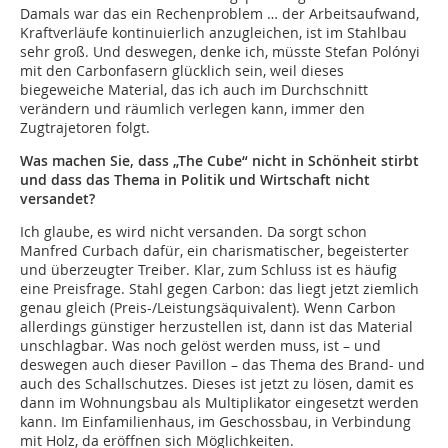
Damals war das ein Rechenproblem … der Arbeitsaufwand,
Kraftverläufe kontinuierlich anzugleichen, ist im Stahlbau
sehr groß. Und deswegen, denke ich, müsste Stefan Polónyi
mit den Carbonfasern glücklich sein, weil dieses
biegeweiche Material, das ich auch im Durchschnitt
verändern und räumlich verlegen kann, immer den
Zugtrajetoren folgt.
Was machen Sie, dass „The Cube“ nicht in Schönheit stirbt
und dass das Thema in Politik und Wirtschaft nicht
versandet?
Ich glaube, es wird nicht versanden. Da sorgt schon
Manfred Curbach dafür, ein charismatischer, begeisterter
und überzeugter Treiber. Klar, zum Schluss ist es häufig
eine Preisfrage. Stahl gegen Carbon: das liegt jetzt ziemlich
genau gleich (Preis-/Leistungsäquivalent). Wenn Carbon
allerdings günstiger herzustellen ist, dann ist das Material
unschlagbar. Was noch gelöst werden muss, ist – und
deswegen auch dieser Pavillon – das Thema des Brand- und
auch des Schallschutzes. Dieses ist jetzt zu lösen, damit es
dann im Wohnungsbau als Multiplikator eingesetzt werden
kann. Im Einfamilienhaus, im Geschossbau, in Verbindung
mit Holz, da eröffnen sich Möglichkeiten.