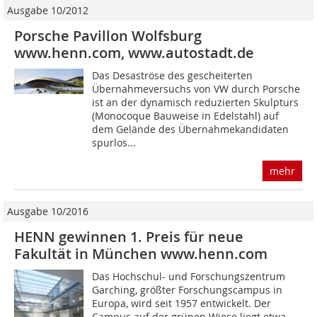
Ausgabe 10/2012
Porsche Pavillon Wolfsburg
www.henn.com, www.autostadt.de
Das Desaströse des gescheiterten
Übernahmeversuchs von VW durch Porsche
ist an der dynamisch reduzierten Skulpturs
(Monocoque Bauweise in Edelstahl) auf
dem Gelände des Übernahmekandidaten
spurlos...
mehr
Ausgabe 10/2016
HENN gewinnen 1. Preis für neue
Fakultät in München www.henn.com
Das Hochschul- und Forschungszentrum
Garching, größter Forschungscampus in
Europa, wird seit 1957 entwickelt. Der
Campus auf der grünen Wiese liegt etwa