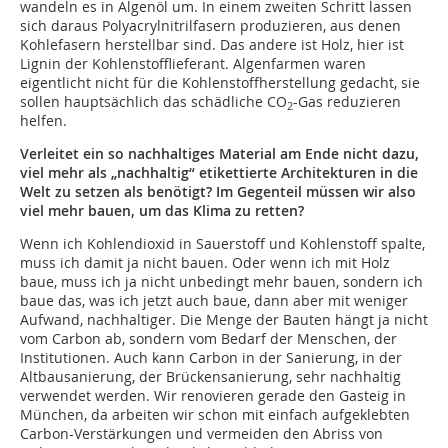
wandeln es in Algenöl um. In einem zweiten Schritt lassen
sich daraus Polyacrylnitrilfasern produzieren, aus denen
Kohlefasern herstellbar sind. Das andere ist Holz, hier ist
Lignin der Kohlenstofflieferant. Algenfarmen waren
eigentlicht nicht für die Kohlenstoffherstellung gedacht, sie
sollen hauptsächlich das schädliche CO
-Gas reduzieren
2
helfen.
Verleitet ein so nachhaltiges Material am Ende nicht dazu,
viel mehr als „nachhaltig“ etikettierte Architekturen in die
Welt zu setzen als benötigt? Im Gegenteil müssen wir also
viel mehr bauen, um das Klima zu retten?
Wenn ich Kohlendioxid in Sauerstoff und Kohlenstoff spalte,
muss ich damit ja nicht bauen. Oder wenn ich mit Holz
baue, muss ich ja nicht unbedingt mehr bauen, sondern ich
baue das, was ich jetzt auch baue, dann aber mit weniger
Aufwand, nachhaltiger. Die Menge der Bauten hängt ja nicht
vom Carbon ab, sondern vom Bedarf der Menschen, der
Institutionen. Auch kann Carbon in der Sanierung, in der
Altbausanierung, der Brückensanierung, sehr nachhaltig
verwendet werden. Wir renovieren gerade den Gasteig in
München, da arbeiten wir schon mit einfach aufgeklebten
Carbon-Verstärkungen und vermeiden den Abriss von