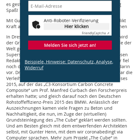
es gestaltbar ist. Carbonbeton macht da gerade richtig
Spaß!
Anti-Roboter-Verifizierung
Mit Gunter Henn unterhielt sich DBZ-Redakteur Benedikt
Hier klicken
Kraft am 30. April 2020 via Computer Gütersloh/München
Friendly
Captcha ⇗
In Dresden, so war in der Pressemitteilung zu lesen, „wird
der Grundstein für das allererste Carbonbetongebäude der
Melden Sie sich jetzt an!
Welt gelegt: „The Cube“. Normalerweise schrecken
Supersuperlative in Betreffzeilen von Emails den seriösen
Redakteur von dem Öffnen solcher Mails ab. Doch hier fiel
Beispiele, Hinweise: Datenschutz, Analyse,
noch der Name HENN und die TU Dresden kam auch darin
Widerruf
vor. Dresden, Carbonbeton? Da war doch etwas!? Da war die
Verleihungsfeier des 8. Deutschen Nachhaltigkeitspreises
2015, auf der das „C3-Konsortium Carbon Concrete
Composite“ um Prof. Manfred Curbach den Forscherpreis
erhalten hatte; und gleich darauf noch den Deutschen
Rohstoffeffizienz-Preis 2015 des BMWi. Anlässlich der
Auszeichnungen kamen viele Fragen zu Beton und
Nachhaltigkeit, die nun, im Zuge der (virtuellen)
Grundsteinlegung des „The Cube“ geklärt werden sollten.
Und am Besten gleich mit dem entwerfenden Architekten
selbst, mit Gunter Henn, mit dem wir coronabedingt via
Computer sprachen. Mehr zum Projekt „The Cube“ in