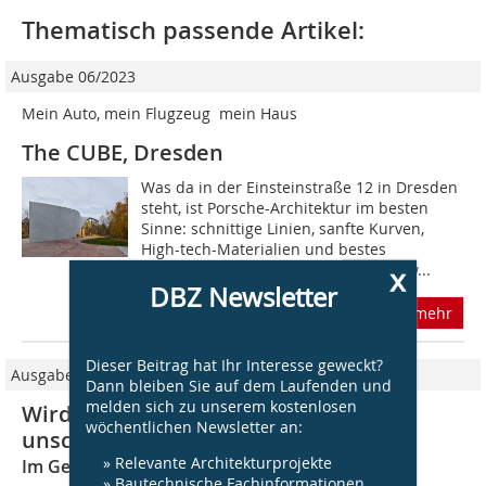
Thematisch passende Artikel:
Ausgabe 06/2023
Mein Auto, mein Flugzeug  mein Haus
The CUBE, Dresden
Was da in der Einsteinstraße 12 in Dresden
steht, ist Porsche-Architektur im besten
Sinne: schnittige Linien, sanfte Kurven,
High-tech-Materialien und bestes
deutsches Ingenieur:innen-Know-how...
x
DBZ Newsletter
mehr
Dieser Beitrag hat Ihr Interesse geweckt?
Ausgabe 06/2020
Dann bleiben Sie auf dem Laufenden und
melden sich zu unserem kostenlosen
Wird Carbon günstiger, ist es
wöchentlichen Newsletter an:
unschlagbar!
» Relevante Architekturprojekte
Im Gespräch mit Gunter Henn www.henn.com
» Bautechnische Fachinformationen