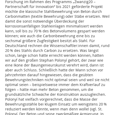
Forschung im Rahmen des Programms „Zwanzig20 –
Partnerschaft für Innovation“ bis 2021 geförderte Projekt
möchte die klassische Stahlbewehrung von Beton durch
Carbonmatten (textile Bewehrung) oder Stäbe ersetzen. Weil
damit die sonst notwendige Überdeckung der
korrosionsanfälligen Stahleinlagen minimalisiert werden
kann, soll bis zu 70 % des Betonvolumens gespart werden
können; wie auch die Carbonbewehrung eine bis zu
sechsmal größere Zugfestigkeit besitzt als Stahl. Für
Deutschland rechnen die Wissenschaftler:innen damit, rund
20 % des Stahls durch Carbon zu ersetzen. Was längst
schon, lange schon hätte erreicht werden können, hätten
wir auf den großen Stephan Polonyí gehört, der zwar wie
eine Ikone der Bauingenieurskunst verehrt wird, dann ist
aber auch Schluss. Schließlich hatte der Mann schon vor
Jahrzehnten darauf hingewiesen, dass die geübten
Bewehrungstechniken nicht optimal seien und weil sie nicht
optimal seien – beispielsweise immer dem Kraftverlauf zu
folgen – hätte man mehr Beton genommen, um die
grundsätzliche Schwäche der Konstruktion auszugleichen.
Polonyí hat vielfach vorgerechnet, dass die Masse der
Bewehrungsstähle bei klugem Einsatz um wenigstens 20 %
reduziert werden könnte, wenn man denn wolle! (vgl. St.
Polonyí, Der Beton und seine zweckmäßige Armierung. In