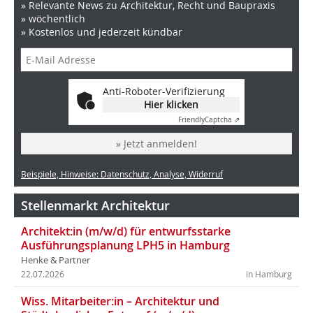
» Relevante News zu Architektur, Recht und Baupraxis
» wöchentlich
» Kostenlos und jederzeit kündbar
Anti-Roboter-Verifizierung
Hier klicken
Friendly
Captcha ⇗
» Jetzt anmelden!
Beispiele, Hinweise: Datenschutz, Analyse, Widerruf
Stellenmarkt Architektur
Architekt:in (m/w/d) für entwurfsstarke
Ausführungsplanung LPH5 in Hamburg
Henke & Partner
22.07.2026
in Hamburg
Wiss. Mitarbeiter:in – Architektur und