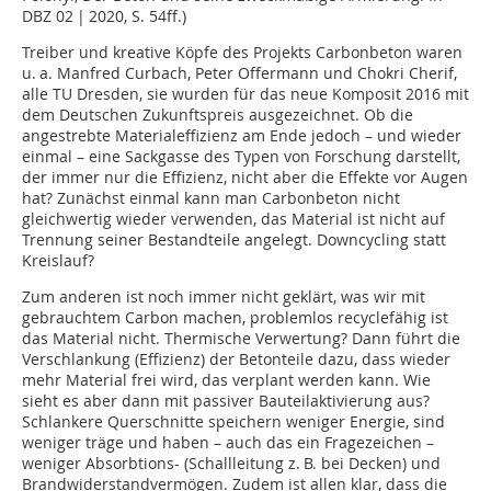
DBZ 02 | 2020, S. 54ff.)
Treiber und kreative Köpfe des Projekts Carbonbeton waren
u. a. Manfred Curbach, Peter Offermann und Chokri Cherif,
alle TU Dresden, sie wurden für das neue Komposit 2016 mit
dem Deutschen Zukunftspreis ausgezeichnet. Ob die
angestrebte Materialeffizienz am Ende jedoch – und wieder
einmal – eine Sackgasse des Typen von Forschung darstellt,
der immer nur die Effizienz, nicht aber die Effekte vor Augen
hat? Zunächst einmal kann man Carbonbeton nicht
gleichwertig wieder verwenden, das Material ist nicht auf
Trennung seiner Bestandteile angelegt. Downcycling statt
Kreislauf?
Zum anderen ist noch immer nicht geklärt, was wir mit
gebrauchtem Carbon machen, problemlos recyclefähig ist
das Material nicht. Thermische Verwertung? Dann führt die
Verschlankung (Effizienz) der Betonteile dazu, dass wieder
mehr Material frei wird, das verplant werden kann. Wie
sieht es aber dann mit passiver Bauteilaktivierung aus?
Schlankere Querschnitte speichern weniger Energie, sind
weniger träge und haben – auch das ein Fragezeichen –
weniger Absorbtions- (Schallleitung z. B. bei Decken) und
Brandwiderstandvermögen. Zudem ist allen klar, dass die