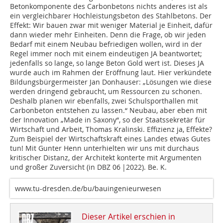
Betonkomponente des Carbonbetons nichts anderes ist als
ein vergleichbarer Hochleistungsbeton des Stahlbetons. Der
Effekt: Wir bauen zwar mit weniger Material je Einheit, dafür
dann wieder mehr Einheiten. Denn die Frage, ob wir jeden
Bedarf mit einem Neubau befriedigen wollen, wird in der
Regel immer noch mit einem eindeutigen JA beantwortet;
jedenfalls so lange, so lange Beton Gold wert ist. Dieses JA
wurde auch im Rahmen der Eröffnung laut. Hier verkündete
Bildungsbürgermeister Jan Donhauser: „Lösungen wie diese
werden dringend gebraucht, um Ressourcen zu schonen.
Deshalb planen wir ebenfalls, zwei Schulsporthallen mit
Carbonbeton entstehen zu lassen.“ Neubau, aber eben mit
der Innovation „Made in Saxony“, so der Staatssekretär für
Wirtschaft und Arbeit, Thomas Kralinski. Effizienz ja, Effekte?
Zum Beispiel der Wirtschaftskraft eines Landes etwas Gutes
tun! Mit Gunter Henn unterhielten wir uns mit durchaus
kritischer Distanz, der Architekt konterte mit Argumenten
und großer Zuversicht (in DBZ 06 |2022). Be. K.
www.tu-dresden.de/bu/bauingenieurwesen
Dieser Artikel erschien in