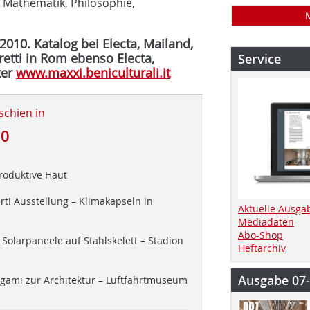
 Mathematik, Philosophie,
010. Katalog bei Electa, Mailand,
retti in Rom ebenso Electa,
Service
ter
www.maxxi.beniculturali.it
schien in
10
produktive Haut
! Ausstellung – Klimakapseln in
Aktuelle Ausga
Mediadaten
Abo-Shop
Solarpaneele auf Stahlskelett – Stadion
Heftarchiv
Ausgabe 07
gami zur Architektur – Luftfahrtmuseum