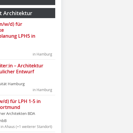
t Architektur
(m/w/d) für
ke
lanung LPH5 in
in Hamburg
ter:in – Architektur
ulicher Entwurf
sität Hamburg
in Hamburg
w/d) für LPH 1-5 in
Dortmund
tner Architekten BDA
tmbB
in Ahaus (+1 weiterer Standort)