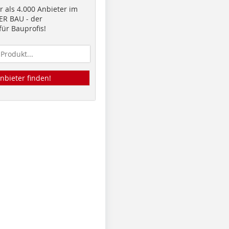
 als 4.000 Anbieter im
R BAU - der
ür Bauprofis!
nbieter finden!