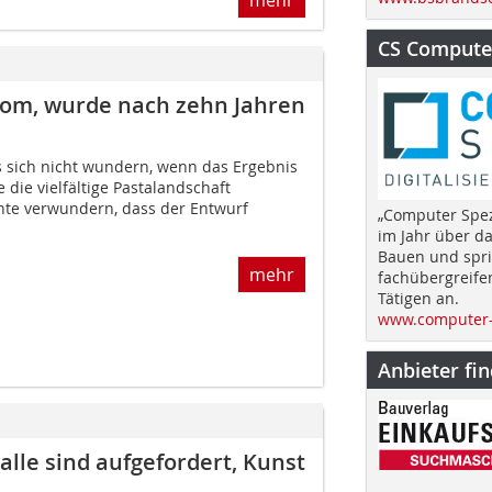
CS Computer
Rom, wurde nach zehn Jahren
ss sich nicht wundern, wenn das Ergebnis
e die vielfältige Pastalandschaft
nte verwundern, dass der Entwurf
„Computer Spez
im Jahr über d
Bauen und spri
mehr
fachübergreife
Tätigen an.
www.computer-
Anbieter fi
lle sind aufgefordert, Kunst