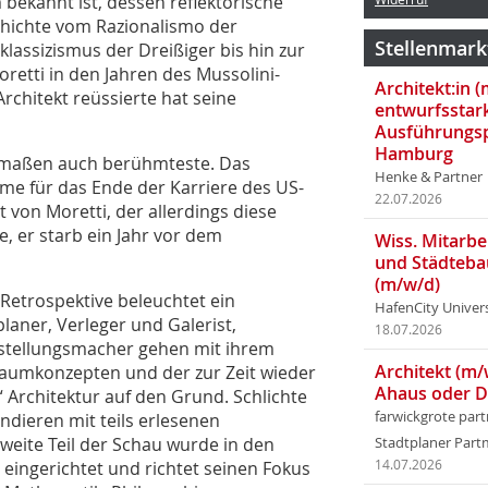
 bekannt ist, dessen reflektorische
schichte vom Razionalismo der
Stellenmark
assizismus der Dreißiger bis hin zur
retti in den Jahren des Mussolini-
Architekt:in 
rchitekt reüssierte hat seine
entwurfsstar
Ausführungsp
Hamburg
ermaßen auch berühmteste. Das
Henke & Partner
me für das Ende der Karriere des US-
22.07.2026
 von Moretti, der allerdings diese
 er starb ein Jahr vor dem
Wiss. Mitarbei
und Städteba
(m/w/d)
 Retrospektive beleuchtet ein
HafenCity Univer
planer, Verleger und Galerist,
18.07.2026
stellungsmacher gehen mit ihrem
Architekt (m/
Raumkonzepten und der zur Zeit wieder
Ahaus oder 
 Architektur auf den Grund. Schlichte
farwickgrote par
ndieren mit teils erlesenen
eite Teil der Schau wurde in den
Stadtplaner Par
eingerichtet und richtet seinen Fokus
14.07.2026