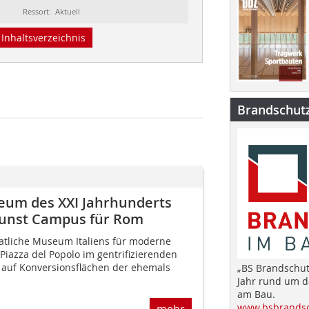
Ressort: Aktuell
Inhaltsverzeichnis
Brandschut
um des XXI Jahrhunderts
Kunst Campus für Rom
aatliche Museum Italiens für moderne
 Piazza del Popolo im gentrifizierenden
o auf Konversionsflächen der ehemals
„BS Brandschut
Jahr rund um 
am Bau.
www.bsbrandsc
mehr