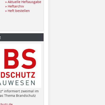
» Aktuelle Heftausgabe
» Heftarchiv
» Heft bestellen
z
z“ informiert zweimal im
das Thema Brandschutz
hutz.de