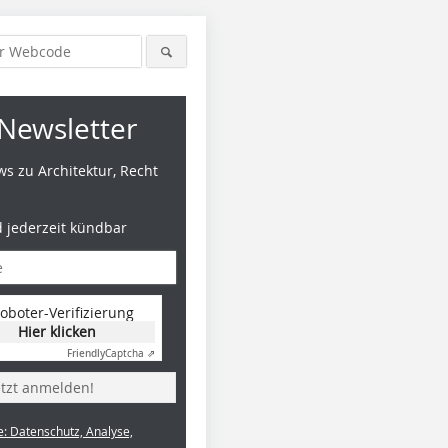
Newsletter
s zu Architektur, Recht
d jederzeit kündbar
oboter-Verifizierung
Hier klicken
Friendly
Captcha ⇗
etzt anmelden!
e: Datenschutz, Analyse,