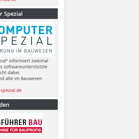
 Spezial
ial“ informiert zweimal
as softwareunterstützte
cht dabei
nd alle im Bauwesen
spezial.de
nden