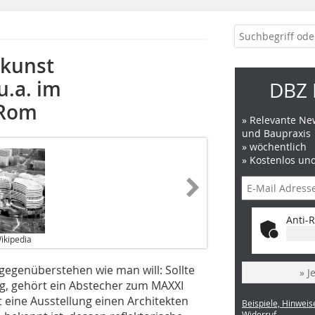
ukunst
u.a. im
DBZ 
 Rom
» Relevante New
und Baupraxis
» wöchentlich
» Kostenlos un
Anti-R
ikipedia
enüberstehen wie man will: Sollte
» J
ag, gehört ein Abstecher zum MAXXI
eine Ausstellung einen Architekten
Beispiele, Hinweis
Widerruf