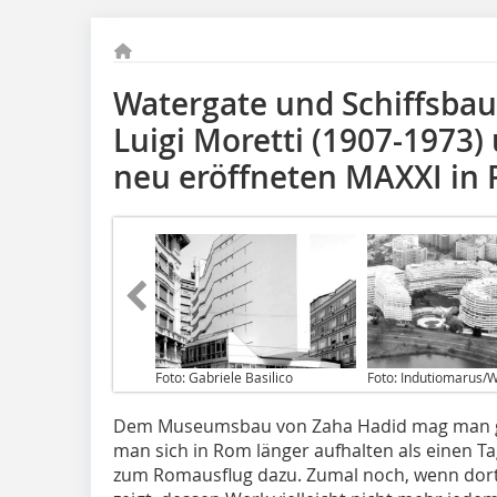
Watergate und Schiffsba
Luigi Moretti (1907-1973) 
neu eröffneten MAXXI in
Foto: Gabriele Basilico
Foto: Indutiomarus/W
Dem Museumsbau von Zaha Hadid mag man geg
man sich in Rom länger aufhalten als einen T
zum Romausflug dazu. Zumal noch, wenn dort 