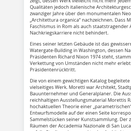
zeigt, dessen Werk vielleicht nicht mehr jedem
Qualitäten jedoch italienische Architekturge
zwanziger Jahre über den monumentalen Neokl
„Architettura organica“ nachzeichnen. Dass Mo
Faschismus in Rom als auch staatstragender A
Nachkriegskarriere nicht behindert.
Eines seiner letzten Gebäude ist das gewiss
Watergate-Building in Washington, dessen Na
Präsidenten Richard Nixon 1974 steht, stammt
Verkettung von Umständen nicht mehr erlebte,
Präsidentenrücktritt.
Die von einem gewichtigen Katalog begleitete
vielseitiges Werk. Moretti war Architekt, Stadt
Bauunternehmer und Generalplaner. Die Aus
reichhaltigen Ausstellungsmaterial Morettis 
hochaktuellen Theorie einer „parametrischen“
Entwurfsmodelle auf der einen Seite korrespo
Sammelstücken seiner Kunstsammlung. Der zw
Räumen der Accademia Nazionale di San Luca 