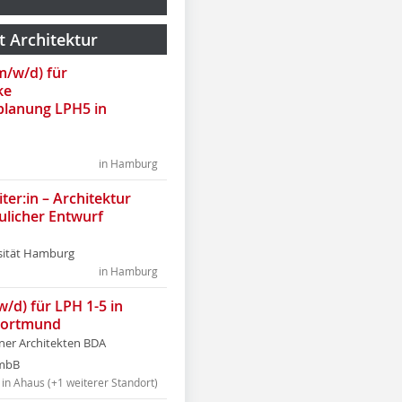
t Architektur
(m/w/d) für
ke
lanung LPH5 in
in Hamburg
ter:in – Architektur
ulicher Entwurf
sität Hamburg
in Hamburg
w/d) für LPH 1-5 in
Dortmund
tner Architekten BDA
tmbB
in Ahaus (+1 weiterer Standort)