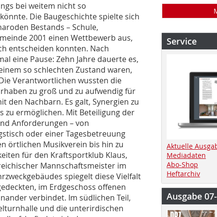
ings bei weitem nicht so
könnte. Die Baugeschichte spielte sich
maroden Bestands – Schule,
emeinde 2001 einen Wettbewerb aus,
Service
sich entscheiden konnten. Nach
nmal eine Pause: Zehn Jahre dauerte es,
n einem so schlechten Zustand waren,
. Die Verantwortlichen wussten die
orhaben zu groß und zu aufwendig für
it den Nachbarn. Es galt, Synergien zu
 zu ermöglichen. Mit Beteiligung der
und Anforderungen – von
gstisch oder einer Tagesbetreuung
 örtlichen Musikverein bis hin zu
Aktuelle Ausga
iten für den Kraftsportklub Klaus,
Mediadaten
Abo-Shop
reichischer Mannschaftsmeister im
Heftarchiv
zweckgebäudes spiegelt diese Vielfalt
 gedeckten, im Erdgeschoss offenen
Ausgabe 07
nander verbindet. Im südlichen Teil,
elturnhalle und die unterirdischen