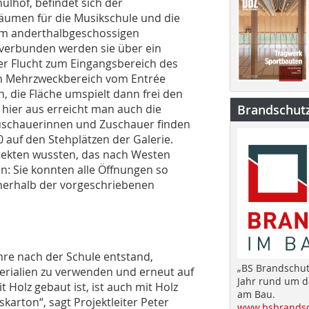
ulhof, befindet sich der
äumen für die Musikschule und die
nem anderthalbgeschossigen
verbunden werden sie über ein
kter Flucht zum Eingangsbereich des
den Mehrzweckbereich vom Entrée
, die Fläche umspielt dann frei den
hier aus erreicht man auch die
Brandschut
Zuschauerinnen und Zuschauer finden
00 auf den Stehplätzen der Galerie.
itekten wussten, das nach Westen
n: Sie konnten alle Öffnungen so
nnerhalb der vorgeschriebenen
e nach der Schule entstand,
„BS Brandschut
terialien zu verwenden und erneut auf
Jahr rund um 
t Holz gebaut ist, ist auch mit Holz
am Bau.
skarton“, sagt Projektleiter Peter
www.bsbrandsc