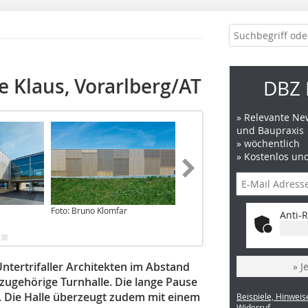
 Klaus, Vorarlberg/AT
DBZ 
» Relevante New
und Baupraxis
» wöchentlich
» Kostenlos un
Foto: Bruno Klomfar
Foto: Bruno Klomfar
Anti-R
ntertrifaller Architekten im Abstand
» J
azugehörige Turnhalle. Die lange Pause
l. Die Halle überzeugt zudem mit einem
Beispiele, Hinweis
Widerruf