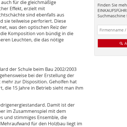
 auch für die gleichmäßige
Finden Sie mehr
er Effekt, erzielt mit
EINKAUFSFÜHRE
htschächte sind ebenfalls aus
Suchmaschine f
sie teilweise perforiert. Diese
net, was den optischen Reiz der
die Komposition von bündig in die
eren Leuchten, die das nötige
A
ard der Schule beim Bau 2002/2003
gehensweise bei der Erstellung der
 mehr zur Disposition. Geholfen hat
t, die 15 Jahre in Betrieb sieht man ihm
edrig­energiestandard. Damit ist der
aber im Zusammenspiel mit dem
kes und stimmiges Ensemble, die
e Mehraufwand für den Holzbau liegt im