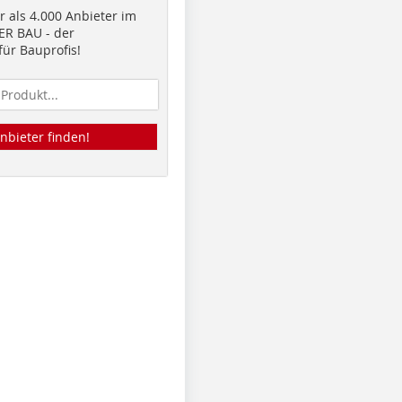
 als 4.000 Anbieter im
R BAU - der
ür Bauprofis!
nbieter finden!