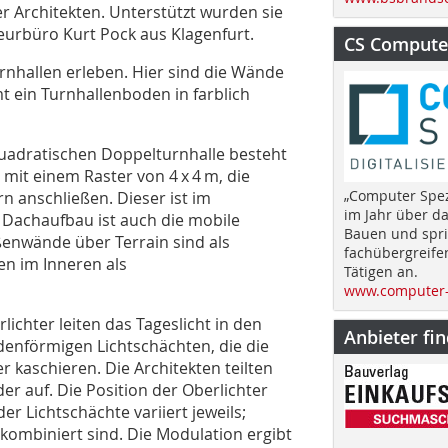
r Architekten. Unterstützt wurden sie
eurbüro Kurt Pock aus Klagenfurt.
CS Computer
urnhallen erleben. Hier sind die Wände
t ein Turnhallenboden in farblich
uadratischen Doppelturnhalle besteht
mit einem Raster von 4 x 4 m, die
„Computer Spez
rn anschließen. Dieser ist im
im Jahr über d
m Dachaufbau ist auch die mobile
Bauen und spri
enwände über Terrain sind als
fachübergreife
n im Inneren als
Tätigen an.
www.computer-
lichter leiten das Tageslicht in den
Anbieter fi
denförmigen Lichtschächten, die die
 kaschieren. Die Architekten teilten
der auf. Die Position der Oberlichter
er Lichtschächte variiert jeweils;
kombiniert sind. Die Modu­lation ergibt