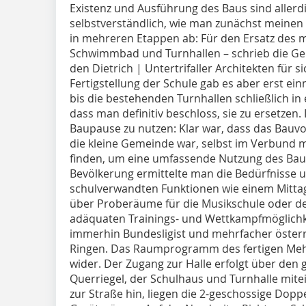
Existenz und Ausführung des Baus sind allerd
selbstverständlich, wie man zunächst meinen 
in mehreren Etappen ab: Für den Ersatz des 
Schwimmbad und Turnhallen – schrieb die G
den Dietrich | Untertrifaller Architekten für 
Fertigstellung der Schule gab es aber erst ei
bis die bestehenden Turnhallen schließlich i
dass man definitiv beschloss, sie zu ersetzen
Baupause zu nutzen: Klar war, dass das Bauv
die kleine Gemeinde war, selbst im Verbund m
finden, um eine umfassende Nutzung des Baus
Bevölkerung ermittelte man die Bedürfnisse 
schulverwandten Funktionen wie einem Mitta
über Proberäume für die Musikschule oder den
adäquaten Trainings- und Wettkampfmöglichke
immerhin Bundesligist und mehrfacher öster
Ringen. Das Raumprogramm des fertigen Mehr
wider. Der Zugang zur Halle erfolgt über den
Querriegel, der Schulhaus und Turnhalle mitei
zur Straße hin, liegen die 2-geschossige Dopp