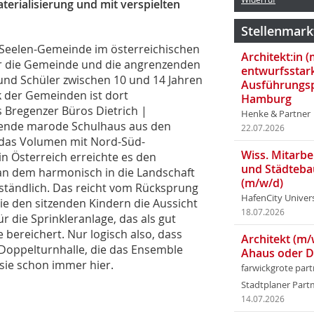
erialisierung und mit verspielten
Stellenmark
-Seelen-Gemeinde im österreichischen
Architekt:in 
 für die Gemeinde und die angrenzenden
entwurfsstar
und Schüler zwischen 10 und 14 Jahren
Ausführungsp
k der Gemeinden ist dort
Hamburg
 Bregenzer Büros Dietrich |
Henke & Partner
tehende marode Schulhaus aus den
22.07.2026
r das Volumen mit Nord-Süd-
Wiss. Mitarbei
in Österreich erreichte es den
und Städteba
 an dem harmonisch in die Landschaft
(m/w/d)
erständlich. Das reicht vom Rücksprung
HafenCity Univer
ie den sitzenden Kindern die Aussicht
18.07.2026
 die Sprinkleranlage, das als gut
bereichert. Nur logisch also, dass
Architekt (m/
 Doppelturnhalle, die das Ensemble
Ahaus oder 
i sie schon immer hier.
farwickgrote par
Stadtplaner Par
14.07.2026