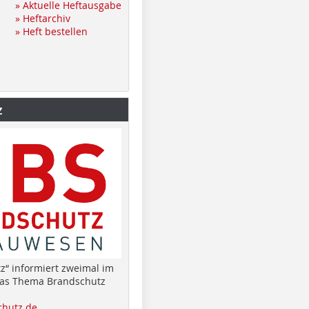
» Aktuelle Heftausgabe
» Heftarchiv
» Heft bestellen
z
z“ informiert zweimal im
das Thema Brandschutz
hutz.de