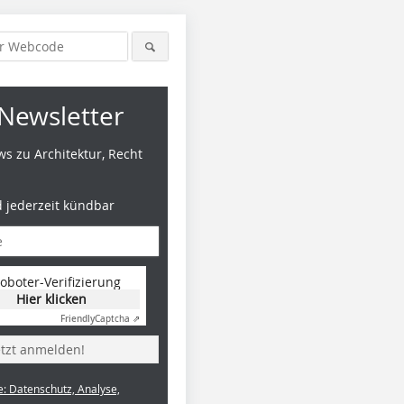
Newsletter
s zu Architektur, Recht
d jederzeit kündbar
Foto: Bruno Klomfar
Foto: Dietrich | Untertrifaller
Foto: Dietr
oboter-Verifizierung
Architekten
Architekt
Hier klicken
Friendly
Captcha ⇗
etzt anmelden!
e: Datenschutz, Analyse,