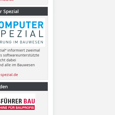
 Spezial
ial“ informiert zweimal
as softwareunterstützte
cht dabei
nd alle im Bauwesen
spezial.de
nden