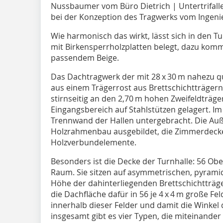
Nussbaumer vom Büro Dietrich | Untertrifalle
bei der Konzeption des Tragwerks vom Ingeni
Wie harmonisch das wirkt, lässt sich in den T
mit Birkensperrholzplatten belegt, dazu komm
passendem Beige.
Das Dachtragwerk der mit 28 x 30 m nahezu q
aus einem Trägerrost aus Brettschichtträgern 
stirnseitig an den 2,70 m hohen Zweifeldträge
Eingangsbereich auf Stahlstützen gelagert. I
Trennwand der Hallen untergebracht. Die Auß
Holzrahmenbau ausgebildet, die Zimmerdecke
Holzverbundelemente.
Besonders ist die Decke der Turnhalle: 56 Ober
Raum. Sie sitzen auf asymmetrischen, pyrami
Höhe der dahinterliegenden Brettschichtträger
die Dachfläche dafür in 56 je 4 x 4 m große Fel
innerhalb dieser Felder und damit die Winkel d
insgesamt gibt es vier Typen, die miteinander 