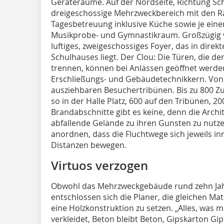
Geräteräume. Auf der Nordseite, Richtung Sch
dreigeschossige Mehrzweckbereich mit den R
Tagesbetreuung inklusive Küche sowie je ei
Musikprobe- und Gymnastikraum. Großzügig 
luftiges, zweigeschossiges Foyer, das in dire
Schulhauses liegt. Der Clou: Die Türen, die 
trennen, können bei Anlässen geöffnet werden
Erschließungs- und Gebäudetechnikkern. Von 
ausziehbaren Besuchertribünen. Bis zu 800 
so in der Halle Platz, 600 auf den Tribünen, 2
Brandabschnitte gibt es keine, denn die Arch
abfallende Gelände zu ihren Gunsten zu nutze
anordnen, dass die Fluchtwege sich jeweils i
Distanzen bewegen.
Virtuos verzogen
Obwohl das Mehrzweckgebäude rund zehn Jahr
entschlossen sich die Planer, die gleichen Ma
eine Holzkonstruktion zu setzen. „Alles, was mi
verkleidet, Beton bleibt Beton, Gipskarton Gip