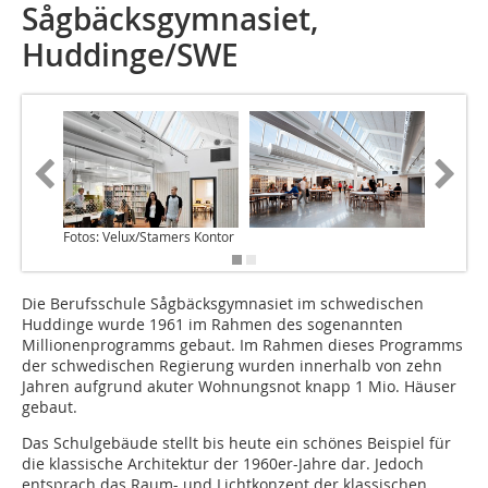
Sågbäcksgymnasiet,
Huddinge/SWE
Fotos: Velux/Stamers Kontor
Fotos: V
Die Berufsschule Sågbäcksgymnasiet im schwedischen
Huddinge wurde 1961 im Rahmen des sogenannten
Millionenprogramms gebaut. Im Rahmen dieses Programms
der schwedischen Regierung wurden innerhalb von zehn
Jahren aufgrund akuter Wohnungsnot knapp 1 Mio. Häuser
gebaut.
Das Schulgebäude stellt bis heute ein schönes Beispiel für
die klassische Architektur der 1960er-Jahre dar. Jedoch
entsprach das Raum- und Lichtkonzept der klassischen