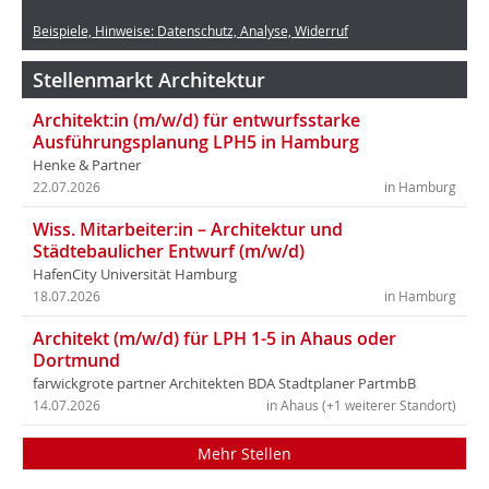
Beispiele, Hinweise: Datenschutz, Analyse, Widerruf
Stellenmarkt Architektur
Architekt:in (m/w/d) für entwurfsstarke
Ausführungsplanung LPH5 in Hamburg
Henke & Partner
22.07.2026
in Hamburg
Wiss. Mitarbeiter:in – Architektur und
Städtebaulicher Entwurf (m/w/d)
HafenCity Universität Hamburg
18.07.2026
in Hamburg
Architekt (m/w/d) für LPH 1-5 in Ahaus oder
Dortmund
farwickgrote partner Architekten BDA Stadtplaner PartmbB
14.07.2026
in Ahaus (+1 weiterer Standort)
Mehr Stellen