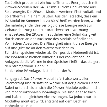
Zusätzlich produziert ein hocheffizientes Energiedach mit
2Power-Modulen der PA-ID GmbH Strom und Wärme aus
Solarenergie. Die 2Power-Module vereinen Photovoltaik und
Solarthermie in einem Bauteil. Aus der Tatsache, dass ein
PV-Modul im Sommer bis zu 80 °C heiß werden kann, wurde
die naheliegende Idee verfolgt, diese Energie auch zur
Gebäudeheizung und zur Brauchwassererwärmung
einzusetzen. Bei 2Power fließt daher eine Solarflüssigkeit
durch einen an der Rückseite des Moduls befindlichen
Vollflächen-Absorber. Die Flüssigkeit nimmt diese Energie
auf und gibt sie an den Wärmetauscher im
Schichtenspeicher wieder ab. Der positive Nebeneffekt ist:
Die PV-Module bleiben kühler als bei konventionellen
Anlagen, da die Wärme in den Speicher fließt – das steigert
den Stromgewinn. Denn: Je
kühler eine PV-Anlage, desto höher der Wir-
kungsgrad. Das 2Power-Modul liefert also wertvollen
Stromertrag und zusätzlich Wärme auf der gleichen Fläche.
Dabei unterscheiden sich die 2Power-Module optisch nicht
von monofunktionalen PV-Anlagen. Sie sind ebenso flach
und haben die gleichen Abmessungen. Da jedoch nur ein
Modultyp montiert wird, entsteht auf dem Dach ein
einheitliches Bild.