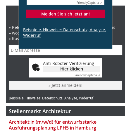
Friendly
Captcha ⇗
DBZ Newsletter
Melden Sie sich jetzt an!
» Relevante News zu Architektur, Recht und Baupraxis
Beispiele, Hinweise: Datenschutz, Analyse,
» wöchentlich
Widerruf
» Kostenlos und jederzeit kündbar
Anti-Roboter-Verifizierung
Hier klicken
Friendly
Captcha ⇗
» Jetzt anmelden!
Beispiele, Hinweise: Datenschutz, Analyse, Widerruf
Stellenmarkt Architektur
Architekt:in (m/w/d) für entwurfsstarke
Ausführungsplanung LPH5 in Hamburg