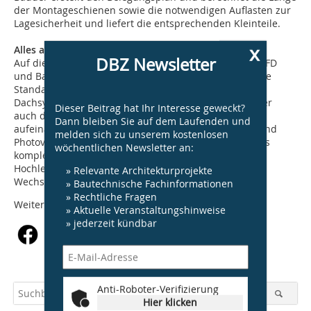
der Montageschienen sowie die notwendigen Auflasten zur
Lagesicherheit und liefert die entsprechenden Kleinteile.
x
Alles aus einer Hand
DBZ Newsletter
Auf die neuen Unterkonstruktionen BauderSOLAR UK FD
und BauderSOLAR UK GD kann nahezu jedes gerahmte
Standardmodul installiert werden. Als Anbieter von
Dachsystemen aus einer Hand unterstützt Bauder aber
Dieser Beitrag hat Ihr Interesse geweckt?
auch die Gesamtanlagenplanung für ein optimal
Dann bleiben Sie auf dem Laufenden und
aufeinander abgestimmtes System von Dachaufbau und
melden sich zu unserem kostenlosen
Photovoltaikanlage für optimale Erträge und liefert das
wöchentlichen Newsletter an:
komplette Photovoltaik-System aus Unterkonstruktion,
Hochleistungs-PV-Modul mit Anlagenmonitoring,
» Relevante Architekturprojekte
Wechselrichter, Kabel und Kabelkanal.
» Bautechnische Fachinformationen
» Rechtliche Fragen
Weitere Informationen unter
www.solar.bauder.de
.
» Aktuelle Veranstaltungshinweise
» jederzeit kündbar
Anti-Roboter-Verifizierung
Hier klicken