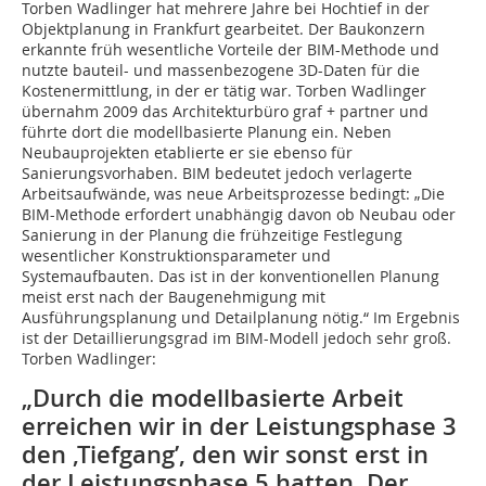
Torben Wadlinger hat mehrere Jahre bei Hochtief in der
Objektplanung in Frankfurt gearbeitet. Der Baukonzern
erkannte früh wesentliche Vorteile der BIM-Methode und
nutzte bauteil- und massenbezogene 3D-Daten für die
Kostenermittlung, in der er tätig war. Torben Wadlinger
übernahm 2009 das Architekturbüro graf + partner und
führte dort die modellbasierte Planung ein. Neben
Neubauprojekten etablierte er sie ebenso für
Sanierungsvorhaben. BIM bedeutet jedoch verlagerte
Arbeitsaufwände, was neue Arbeitsprozesse bedingt: „Die
BIM-Methode erfordert unabhängig davon ob Neubau oder
Sanierung in der Planung die frühzeitige Festlegung
wesentlicher Konstruktionsparameter und
Systemaufbauten. Das ist in der konventionellen Planung
meist erst nach der Baugenehmigung mit
Ausführungsplanung und Detailplanung nötig.“ Im Ergebnis
ist der Detaillierungsgrad im BIM-Modell jedoch sehr groß.
Torben Wadlinger:
„Durch die modellbasierte Arbeit
erreichen wir in der Leistungsphase 3
den ‚Tiefgang’, den wir sonst erst in
der Leistungsphase 5 hatten. Der