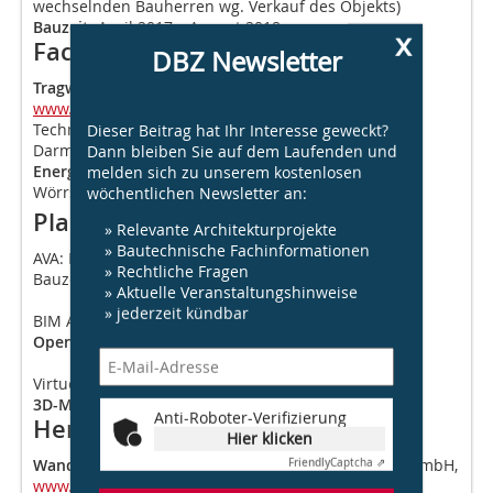
wechselnden Bauherren wg. Verkauf des Objekts)
Bauzeit:
April 2017 – August 2018
x
Fachplaner
DBZ Newsletter
Tragwerksplanung:
Weisbrod + Partner, Osthofen,
www.weisbrod-partner.de
Dieser Beitrag hat Ihr Interesse geweckt?
Techn. Gebäudeausrüstung: Klug Engineering,
Dann bleiben Sie auf dem Laufenden und
Darmstadt,
www.klug-energie.de
melden sich zu unserem kostenlosen
Energieplaner/-berater:
stereoraum Architekten,
wöchentlichen Newsletter an:
Wörrstadt,
www.stereoraum.de
Planungssoftware
» Relevante Architekturprojekte
» Bautechnische Fachinformationen
AVA:
BuildUp
» Rechtliche Fragen
Bauzeiten:
Merlin Project
» Aktuelle Veranstaltungshinweise
» jederzeit kündbar
BIM Anwendung
Open BIM:
ArchiCAD, DDS-CAD
Virtuelles Gebäudemodell
3D-Modell:
ArchiCAD 19/20/21
Anti-Roboter-Verifizierung
Hersteller
Hier klicken
Wand:
JUWÖ Poroton-Werke Ernst Jungk und Sohn GmbH,
Friendly
Captcha ⇗
www.juwoe.de