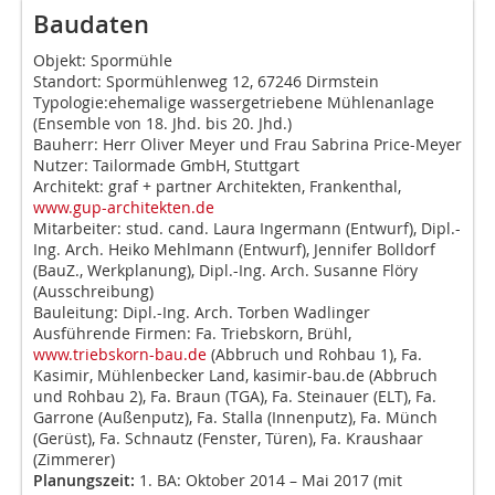
Baudaten
Objekt:
Spormühle
Standort:
Spormühlenweg 12, 67246 Dirmstein
Typologie:
ehemalige wassergetriebene Mühlenanlage
(Ensemble von 18. Jhd. bis 20. Jhd.)
Bauherr:
Herr Oliver Meyer und Frau Sabrina Price-Meyer
Nutzer:
Tailormade GmbH, Stuttgart
Architekt:
graf + partner Architekten, Frankenthal,
www.gup-architekten.de
Mitarbeiter:
stud. cand. Laura Ingermann (Entwurf), Dipl.-
Ing. Arch. Heiko Mehlmann (Entwurf), Jennifer Bolldorf
(BauZ., Werkplanung), Dipl.-Ing. Arch. Susanne Flöry
(Ausschreibung)
Bauleitung:
Dipl.-Ing. Arch. Torben Wadlinger
Ausführende Firmen
: Fa. Triebskorn, Brühl,
www.triebskorn-bau.de
(Abbruch und Rohbau 1), Fa.
Kasimir, Mühlenbecker Land, kasimir-bau.de (Abbruch
und Rohbau 2), Fa. Braun (TGA), Fa. Steinauer (ELT), Fa.
Garrone (Außenputz), Fa. Stalla (Innenputz), Fa. Münch
(Gerüst), Fa. Schnautz (Fenster, Türen), Fa. Kraushaar
(Zimmerer)
Planungszeit:
1. BA: Oktober 2014 – Mai 2017 (mit