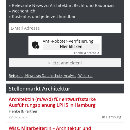
» Relevante News zu Architektur, Recht und Baupraxis
» wöchentlich
» Kostenlos und jederzeit kündbar
Anti-Roboter-Verifizierung
Hier klicken
Friendly
Captcha ⇗
» Jetzt anmelden!
Beispiele, Hinweise: Datenschutz, Analyse, Widerruf
Stellenmarkt Architektur
Architekt:in (m/w/d) für entwurfsstarke
Ausführungsplanung LPH5 in Hamburg
Henke & Partner
22.07.2026
in Hamburg
Wiss. Mitarbeiter:in – Architektur und