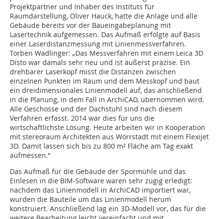
Projektpartner und Inhaber des Instituts für
Raumdarstellung, Oliver Hauck, hatte die Anlage und alle
Gebäude bereits vor der Baueingabeplanung mit
Lasertechnik aufgemessen. Das Aufmaß erfolgte auf Basis
einer Laserdistanzmessung mit Linienmessverfahren.
Torben Wadlinger: „Das Messverfahren mit einem Leica 3D
Disto war damals sehr neu und ist äußerst präzise. Ein
drehbarer Laserkopf misst die Distanzen zwischen
einzelnen Punkten im Raum und dem Messkopf und baut
ein dreidimensionales Linienmodell auf, das anschließend
in die Planung, in dem Fall in ArchiCAD, übernommen wird.
Alle Geschosse und der Dachstuhl sind nach diesem
Verfahren erfasst. 2014 war dies für uns die
wirtschaftlichste Lösung. Heute arbeiten wir in Kooperation
mit stereoraum Architekten aus Wörrstadt mit einem Flexijet
3D. Damit lassen sich bis zu 800 m² Fläche am Tag exakt
aufmessen.“
Das Aufmaß für die Gebäude der Spormühle und das
Einlesen in die BIM-Software waren sehr zügig erledigt:
nachdem das Linienmodell in ArchiCAD importiert war,
wurden die Bauteile um das Linienmodell herum
konstruiert. Anschließend lag ein 3D-Modell vor, das für die
weitere Bearbeitung leicht vereinfacht und mit