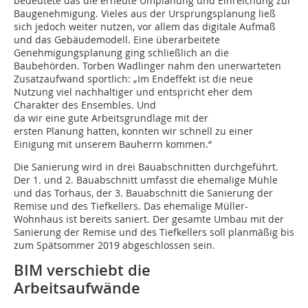
bedeutete das die erneute Umplanung und Einreichung zur
Baugenehmigung. Vieles aus der Ursprungsplanung ließ
sich jedoch weiter nutzen, vor allem das digitale Aufmaß
und das Gebäudemodell. Eine überarbeitete
Genehmigungsplanung ging schließlich an die
Baubehörden. Torben Wadlinger nahm den unerwarteten
Zusatz­aufwand sportlich: „Im Endeffekt ist die neue
Nutzung viel nachhaltiger und entspricht eher dem
Charakter des Ensembles. Und
da wir eine gute Arbeitsgrundlage mit der
ersten Planung hatten, konnten wir schnell zu einer
Einigung mit unserem Bauherrn kommen.“
Die Sanierung wird in drei Bauabschnitten durchgeführt.
Der 1. und 2. Bauabschnitt umfasst die ehemalige Mühle
und das Torhaus, der 3. Bauabschnitt die Sanierung der
Remise und des Tiefkellers. Das ehemalige Müller-
Wohnhaus ist bereits saniert. Der gesamte Umbau mit der
Sanierung der Remise und des Tiefkellers soll planmäßig bis
zum Spätsommer 2019 abgeschlossen sein.
BIM verschiebt die
Arbeitsaufwände