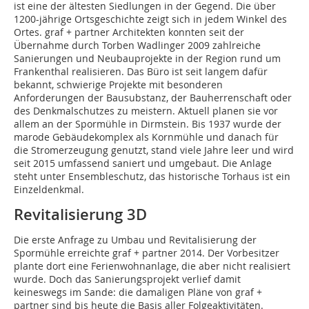
ist eine der ältesten Siedlungen in der Gegend. Die über
1200-jährige Ortsgeschichte zeigt sich in jedem Winkel des
Ortes. graf + partner Architekten konnten seit der
Übernahme durch Torben Wadlinger 2009 zahlreiche
Sanierungen und Neubauprojekte in der Region rund um
Frankenthal realisieren. Das Büro ist seit langem dafür
bekannt, schwierige Projekte mit besonderen
Anforderungen der Bausubstanz, der Bauherrenschaft oder
des Denkmalschutzes zu meistern. Aktuell planen sie vor
allem an der Spormühle in Dirmstein. Bis 1937 wurde der
marode Gebäudekomplex als Kornmühle und danach für
die Stromerzeugung genutzt, stand viele Jahre leer und wird
seit 2015 umfassend saniert und umgebaut. Die Anlage
steht unter Ensembleschutz, das historische Torhaus ist ein
Einzeldenkmal.
Revitalisierung 3D
Die erste Anfrage zu Umbau und Revitalisierung der
Spormühle erreichte graf + partner 2014. Der Vorbesitzer
plante dort eine Ferienwohnanlage, die aber nicht realisiert
wurde. Doch das Sanierungsprojekt verlief damit
keineswegs im Sande: die damaligen Pläne von graf +
partner sind bis heute die Basis aller Folgeaktivitäten.