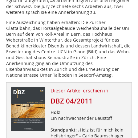
Sguardi“ aufgerufen, 48 Arbeiten folgten aus allen Regionen
der Schweiz. Die Jury zeichnete sechs Arbeiten aus, zwei
weiteren sprach sie eine Annerkennung zu.
Eine Auszeichnung haben erhalten: Die Zürcher
Glattalbahn, das Hörsaalgebäude Weichenbauhalle der Uni
Bern auf dem von Roll-Areal in Bern, das Hochhaus
Weberstraße in Winterthur, das Gesamtprojekt für das
Benediktinerkloster Disentis und dessen Landwirtschaft, die
Erweiterung des Centre IUCN in Gland (Bild) und das Wohn-
und Geschäftshaus Selnaustraße in Zürich. Eine
Anerkennung ging an die Umnutzung des
Eisenbahnviaduktes in Zürich und die Erneuerung der
Nationalstrasse Urner Talboden in Seedorf-Amsteg.
Dieser Artikel erschien in
DBZ 04/2011
Holz
Ein nachwachsender Baustoff
Standpunkt:
„Holz ist für mich kein
Heilsbringer“ – Carlo Baumschlager