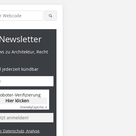
Newsletter
s zu Architektur, Recht
d jederzeit kündbar
oboter-Verifizierung
Hier klicken
Friendly
Captcha ⇗
etzt anmelden!
e: Datenschutz, Analyse,