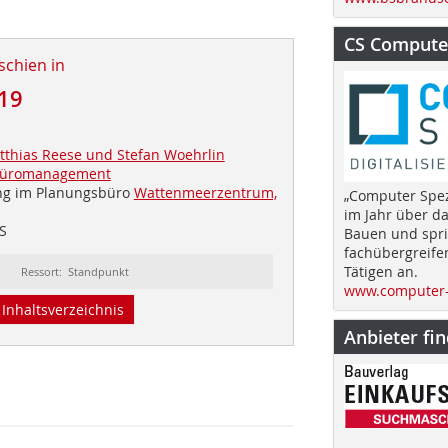
CS Computer
schien in
19
thias Reese und Stefan Woehrlin
üromanagement
ng im Planungsbüro
Wattenmeerzentrum,
„Computer Spez
im Jahr über d
S
Bauen und spri
fachübergreife
Tätigen an.
Ressort: Standpunkt
www.computer-
Inhaltsverzeichnis
Anbieter fi