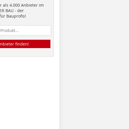
 als 4.000 Anbieter im
R BAU - der
ür Bauprofis!
nbieter finden!