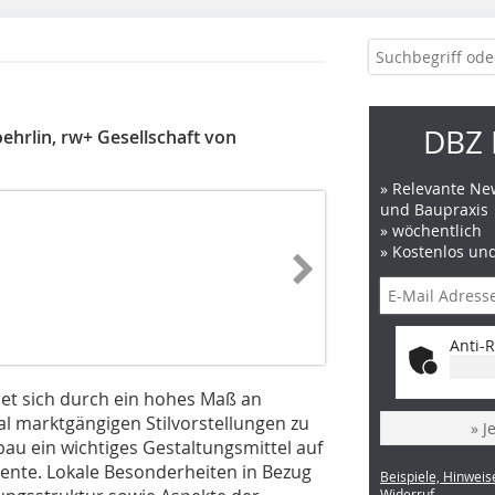
DBZ 
hrlin, rw+ Gesellschaft von
» Relevante New
und Baupraxis
» wöchentlich
» Kostenlos un
Anti-R
hnet sich durch ein hohes Maß an
l marktgängigen Stilvorstellungen zu
» J
bau ein wichtiges Gestaltungsmittel auf
ente. Lokale Besonderheiten in Bezug
Beispiele, Hinweis
Widerruf