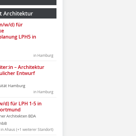
t Architektur
(m/w/d) für
ke
lanung LPH5 in
in Hamburg
ter:in – Architektur
ulicher Entwurf
sität Hamburg
in Hamburg
w/d) für LPH 1-5 in
Dortmund
tner Architekten BDA
tmbB
in Ahaus (+1 weiterer Standort)