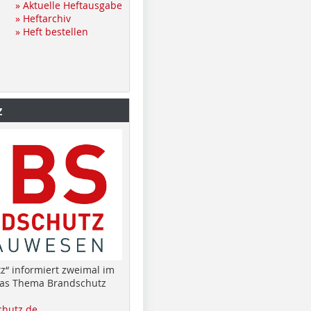
» Aktuelle Heftausgabe
» Heftarchiv
» Heft bestellen
z
z“ informiert zweimal im
das Thema Brandschutz
hutz.de