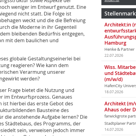
ungsstruktur sowie Aspekte der
noch weniger im Entwurf genutzt. Eine
Stellenmark
egend nicht statt. Die Folge ist
 Unbehagen weckt und die die Befreiung
Architekt:in 
urch die Moderne in ihr Gegenteil
entwurfsstar
 dem bleibenden Bedürfnis entgegen,
Ausführungsp
tion mit dem baulichen und
Hamburg
Henke & Partner
22.07.2026
ses globale Gestaltungseinerlei bei
rtung reagieren? Wie kann dem
Wiss. Mitarbei
lterischen Verarmung unserer
und Städteba
engewirkt werden?
(m/w/d)
HafenCity Univer
ser Frage bietet die Nutzung und
18.07.2026
ter im Entwurfsprozess. Genaues
ist hierbei das erste Gebot des
Architekt (m/
Ahaus oder 
trukturbildenden Bausteine des
ür die anstehende Aufgabe lernen? Die
farwickgrote par
es Städtebaus, des Programms, der
Stadtplaner Par
iedelt sein, verweisen jedoch immer
14.07.2026