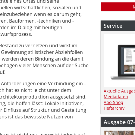
hte eines Ortes und seine
uellen wirtschaftlichen, sozialen und
 einzubeziehen wenn es darum geht,
ren. Bauformen, -techniken und -
Service
rden im Dialog mit heutigen
twurfsprozess.
m Bestand zu vernetzen und wirkt im
r Gewinnung stilistischer Abziehfolien
er werden deren Bindung an die damit
ehagen vieler Menschen auf der Suche
uf.
n Anforderungen eine Verbindung ein –
h hat es nicht leicht unter dem
Aktuelle Ausga
Architekturproduktion ausgesetzt sind.
Mediadaten
Abo-Shop
g, die hoffen lässt: Lokale Initiativen,
Heftarchiv
Einfluss auf Struktur und Gestaltung
ens ist das bewusste Nutzen von
Ausgabe 07
ktur ist nicht neu, verweist jedoch auf