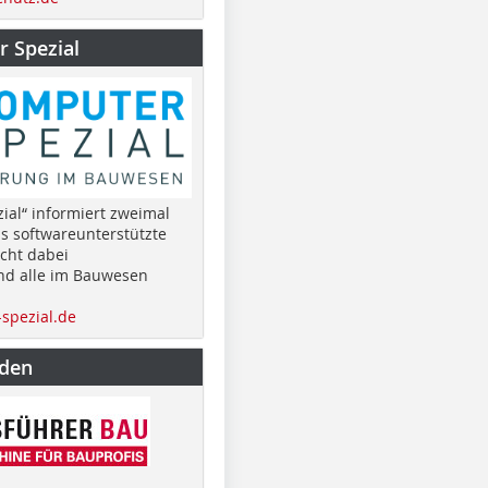
 Spezial
ial“ informiert zweimal
as softwareunterstützte
cht dabei
nd alle im Bauwesen
spezial.de
nden