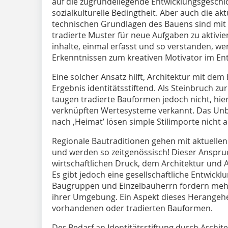
auf die zugrundeliegende Entwicklungsgeschic
sozialkulturelle Bedingtheit. Aber auch die akt
technischen Grundlagen des Bauens sind mit
tradierte Muster für neue Aufgaben zu aktivie
inhalte, einmal erfasst und so verstanden, we
Erkenntnissen zum kreativen Motivator im En
Eine solcher Ansatz hilft, Architektur mit de
Ergebnis identitätsstiftend. Als Steinbruch zu
taugen tradierte Bauformen jedoch nicht, hi
verknüpften Wertesysteme verkannt. Das Unb
nach ‚Heimat’ lösen simple Stilimporte nicht a
Regionale Bautraditionen gehen mit aktuelle
und werden so zeitgenössisch! Dieser Anspruc
wirtschaftlichen Druck, dem Architektur und 
Es gibt jedoch eine gesellschaftliche Entwicklun
Baugruppen und Einzelbauherrn fordern mehr 
ihrer Umgebung. Ein Aspekt dieses Herangeh
vorhandenen oder tradierten Bauformen.
Der Bedarf an Identitätsstiftung durch Archite