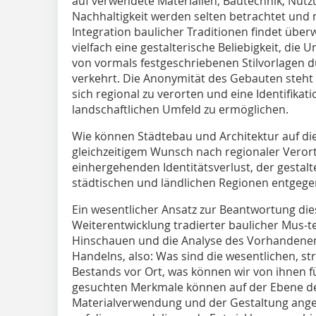
auf verwendete Materialien, Bautechnik, Nutz
Nachhaltigkeit werden selten betrachtet und 
Integration baulicher Traditionen findet überwi
vielfach eine gestalterische Beliebigkeit, die
von vormals festgeschriebenen Stilvorlagen d
verkehrt. Die Anonymität des Gebauten steht
sich regional zu verorten und eine Identifika
landschaftlichen Umfeld zu ermöglichen.
Wie können Städtebau und Architektur auf die
gleichzeitigem Wunsch nach regionaler Vero
einhergehenden Identitätsverlust, der gesta
städtischen und ländlichen Regionen entgeg
Ein wesentlicher Ansatz zur Beantwortung die
Weiterentwicklung tradierter baulicher Mus-
Hinschauen und die Analyse des Vorhandenen 
Handelns, also: Was sind die wesentlichen, s
Bestands vor Ort, was können wir von ihnen f
gesuchten Merkmale können auf der Ebene d
Materialverwendung und der Gestaltung anges