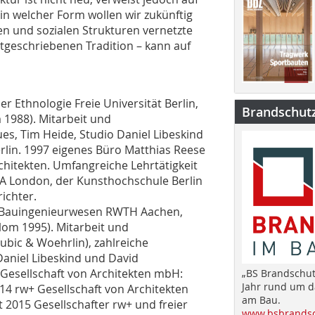
in welcher Form wollen wir zukünftig
n und sozialen Strukturen vernetzte
rtgeschriebenen Tradition – kann auf
er Ethnologie Freie Universität Berlin,
Brandschut
 1988). Mitarbeit und
ihues, Tim Heide, Studio Daniel Libeskind
erlin. 1997 eigenes Büro Matthias Reese
rchitekten. Umfangreiche Lehrtätigkeit
 AA London, der Kunsthochschule Berlin
ichter.
ium Bauingenieurwesen RWTH Aachen,
lom 1995). Mitarbeit und
Lubic & Woehrlin), zahlreiche
Daniel Libeskind und David
n Gesellschaft von Architekten mbH:
„BS Brandschut
Jahr rund um 
14 rw+ Gesellschaft von Architekten
am Bau.
 2015 Gesellschafter rw+ und freier
www.bsbrandsc