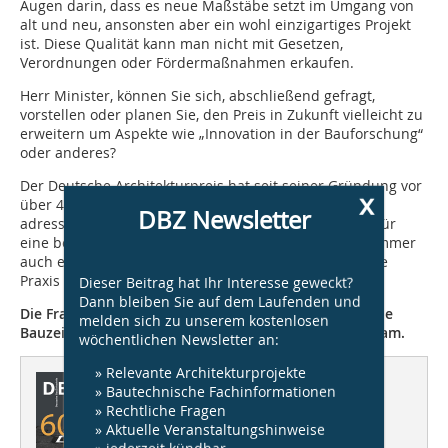
Augen darin, dass es neue Maßstäbe setzt im Umgang von
alt und neu, ansonsten aber ein wohl einzigartiges Projekt
ist. Diese Qualität kann man nicht mit Gesetzen,
Verordnungen oder Fördermaßnahmen erkaufen.
Herr Minister, können Sie sich, abschließend gefragt,
vorstellen oder planen Sie, den Preis in Zukunft vielleicht zu
erweitern um Aspekte wie „Innovation in der Bauforschung“
oder anderes?
Der Deutsche Architekturpreis hat seit seiner Gründung vor
x
über 40 Jahren immer vorbildliche, realisierte Bauten
DBZ Newsletter
adressiert. Wir zeichnen Bauherren und Architekten für
eine besonders gelungene Realisierung aus. Das ist immer
auch ein Stück weit Innovation und angewandte, in die
Praxis umgesetzte Forschung.
Dieser Beitrag hat Ihr Interesse geweckt?
Dann bleiben Sie auf dem Laufenden und
Die Fragen stellten die Redaktionen von DBZ Deutsche
melden sich zu unserem kostenlosen
Bauzeitschrift und Bauwelt im Februar 2013 gemeinsam.
wöchentlichen Newsletter an:
» Relevante Architekturprojekte
Dieser Artikel erschien in
» Bautechnische Fachinformationen
» Rechtliche Fragen
DBZ 03/2013
» Aktuelle Veranstaltungshinweise
» jederzeit kündbar