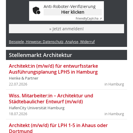
Anti-Roboter-Verifizierung
Hier klicken
Friendly
Captcha ⇗
» Jetzt anmelden!
Beispiele, Hinweise: Datenschutz, Analyse, Widerruf
Stellenmarkt Architektur
Architekt:in (m/w/d) für entwurfsstarke
Ausführungsplanung LPH5 in Hamburg
Henke & Partner
22.07.2026
in Hamburg
Wiss. Mitarbeiter:in – Architektur und
Städtebaulicher Entwurf (m/w/d)
HafenCity Universität Hamburg
18.07.2026
in Hamburg
Architekt (m/w/d) für LPH 1-5 in Ahaus oder
Dortmund