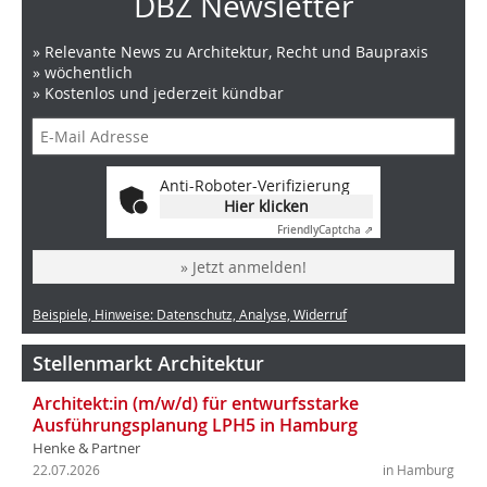
DBZ Newsletter
» Relevante News zu Architektur, Recht und Baupraxis
» wöchentlich
» Kostenlos und jederzeit kündbar
Anti-Roboter-Verifizierung
Hier klicken
Friendly
Captcha ⇗
» Jetzt anmelden!
Beispiele, Hinweise: Datenschutz, Analyse, Widerruf
Stellenmarkt Architektur
Architekt:in (m/w/d) für entwurfsstarke
Ausführungsplanung LPH5 in Hamburg
Henke & Partner
22.07.2026
in Hamburg