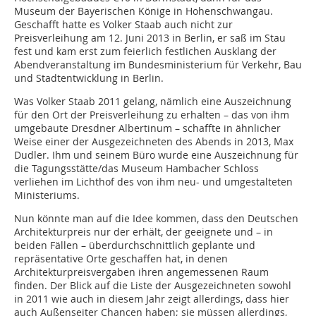
Museum der Bayerischen Könige in Hohenschwangau.
Geschafft hatte es Volker Staab auch nicht zur
Preisverleihung am 12. Juni 2013 in Berlin, er saß im Stau
fest und kam erst zum feierlich festlichen Ausklang der
Abendveranstaltung im Bundesministerium für Verkehr, Bau
und Stadtentwicklung in Berlin.
Was Volker Staab 2011 gelang, nämlich eine Auszeichnung
für den Ort der Preisverleihung zu erhalten – das von ihm
umgebaute Dresdner Albertinum – schaffte in ähnlicher
Weise einer der Ausgezeichneten des Abends in 2013, Max
Dudler. Ihm und seinem Büro wurde eine Auszeichnung für
die Tagungsstätte/das Museum Hambacher Schloss
verliehen im Lichthof des von ihm neu- und umgestalteten
Ministeriums.
Nun könnte man auf die Idee kommen, dass den Deutschen
Architekturpreis nur der erhält, der geeignete und – in
beiden Fällen – überdurchschnittlich geplante und
repräsentative Orte geschaffen hat, in denen
Architekturpreisvergaben ihren angemessenen Raum
finden. Der Blick auf die Liste der Ausgezeichneten sowohl
in 2011 wie auch in diesem Jahr zeigt allerdings, dass hier
auch ­Außenseiter Chancen haben; sie müssen ­allerdings,