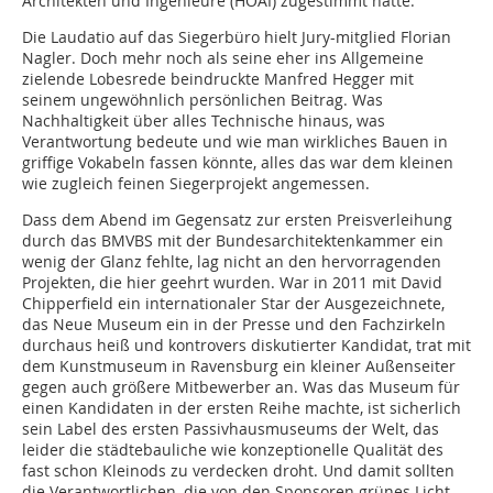
Architekten und ­Ingenieure (HOAI) zugestimmt hatte.
Die Laudatio auf das Siegerbüro hielt Jury-mitglied Florian
Nagler. Doch mehr noch als seine eher ins Allgemeine
zielende Lobesrede beindruckte Manfred Hegger mit
seinem ungewöhnlich persönlichen Beitrag. Was
Nachhaltigkeit über alles Technische hinaus, was
Verantwortung bedeute und wie man wirkliches Bauen in
griffige Vokabeln fassen könnte, alles das war dem kleinen
wie zugleich feinen Siegerprojekt angemessen.
Dass dem Abend im Gegensatz zur ersten Preisverleihung
durch das BMVBS mit der Bundesarchitektenkammer ein
wenig der Glanz fehlte, lag nicht an den hervorragenden
Projekten, die hier geehrt wurden. War in 2011 mit David
Chipperfield ein internationaler Star der Ausgezeichnete,
das Neue Museum ein in der Presse und den Fachzirkeln
durchaus heiß und kontrovers diskutierter Kandidat, trat mit
dem Kunstmuseum in Ravensburg ein kleiner Außenseiter
gegen auch größere Mitbewerber an. Was das Museum für
einen Kandidaten in der ­ersten Reihe machte, ist sicherlich
sein Label des ersten Passivhausmuseums der Welt, das
leider die städtebauliche wie konzeptionelle Qualität des
fast schon Kleinods zu verdecken droht. Und damit sollten
die Verantwortlichen, die von den Sponsoren grünes Licht