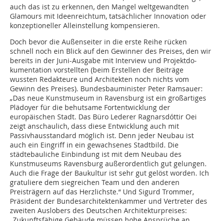
auch das ist zu erkennen, den Mangel weltgewandten
Glamours mit Ideenreichtum, tatsächlicher Innovation oder
konzeptioneller Alleinstellung kompensieren.
Doch bevor die Außenseiter in die erste Reihe rücken
schnell noch ein Blick auf den Gewinner des Preises, den wir
bereits in der Juni-Ausgabe mit Interview und Projektdo­
kumentation vorstellten (beim Erstellen der Beiträge
wussten Redakteure und Architek­ten noch nichts vom
Gewinn des Preises). Bundesbauminister Peter Ramsauer:
„Das neue Kunstmuseum in Ravensburg ist ein großartiges
Plädoyer für die behutsame Fortentwicklung der
europäischen Stadt. Das Büro Lederer Ragnarsdóttir Oei
zeigt anschaulich, dass diese Entwicklung auch mit
Passivhausstandard möglich ist. Denn jeder Neubau ist
auch ein Eingriff in ein gewachsenes Stadtbild. Die
städtebauliche Einbindung ist mit dem Neubau des
Kunstmuseums Ravensburg außerordentlich gut gelungen.
Auch die Frage der Baukultur ist sehr gut gelöst worden. Ich
gratuliere dem siegreichen Team und den anderen
Preisträgern auf das Herzlichste.“ Und Sigurd Trommer,
Präsident der Bundesarchitektenkammer und Vertreter des
zweiten Auslobers des Deutschen Architekturpreises:
„Zukunftsfähige Gebäude müssen hohe Ansprüche an