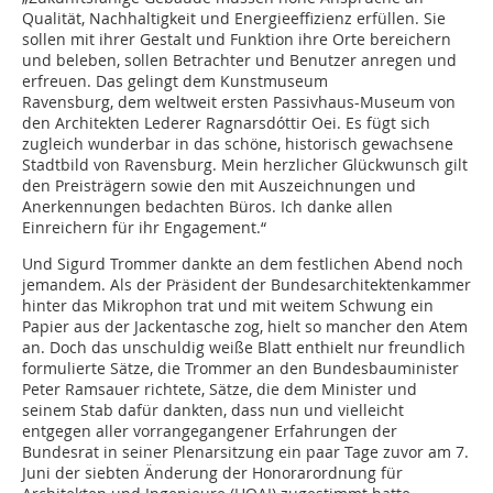
Qualität, Nachhaltigkeit und Energieeffizienz erfüllen. Sie
sollen mit ihrer Gestalt und Funktion ihre Orte bereichern
und beleben, sollen Betrachter und Benutzer anregen und
erfreuen. Das gelingt dem Kunstmuseum
Ravensburg, dem weltweit ersten Passivhaus-Museum von
den Architekten Lederer Ragnarsdóttir Oei. Es fügt sich
zugleich wunderbar in das schöne, historisch gewachsene
Stadtbild von Ravensburg. Mein herzlicher Glückwunsch gilt
den Preisträgern sowie den mit Auszeichnungen und
Anerkennungen bedachten Büros. Ich danke allen
Einreichern für ihr Engagement.“
Und Sigurd Trommer dankte an dem festlichen Abend noch
jemandem. Als der Präsident der Bundesarchitektenkammer
hinter das Mikrophon trat und mit weitem Schwung ein
Papier aus der Jackentasche zog, hielt so mancher den Atem
an. Doch das unschuldig weiße Blatt enthielt nur freundlich
formulierte Sätze, die Trommer an den Bundesbauminister
Peter Ramsauer richtete, Sätze, die dem Minister und
seinem Stab dafür dankten, dass nun und vielleicht
entgegen ­aller vorrangegangener Erfahrungen der
Bundesrat in seiner Plenarsitzung ein paar Tage zuvor am 7.
Juni der siebten Änderung der Honorarordnung für