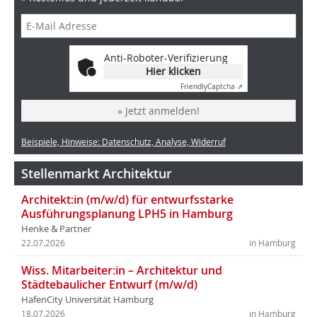
Anti-Roboter-Verifizierung
Hier klicken
Friendly
Captcha ⇗
» Jetzt anmelden!
Beispiele, Hinweise: Datenschutz, Analyse, Widerruf
Stellenmarkt Architektur
Architekt:in (m/w/d) für entwurfsstarke
Ausführungsplanung LPH5 in Hamburg
Henke & Partner
22.07.2026
in Hamburg
Wiss. Mitarbeiter:in – Architektur und
Städtebaulicher Entwurf (m/w/d)
HafenCity Universität Hamburg
18.07.2026
in Hamburg